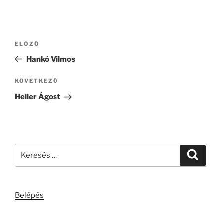
Bejegyzés
Korábbi
ELŐZŐ
navigáció
bejegyzés
Hankó Vilmos
Következő
KÖVETKEZŐ
bejegyzés
Heller Ágost
Keresés
Keresé
a
következő
kifejezésre:
Belépés