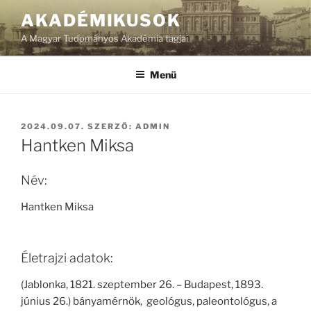
Tartalomhoz
AKADÉMIKUSOK
A Magyar Tudományos Akadémia tagjai
Menü
BEKÜLDVE:
2024.09.07.
SZERZŐ:
ADMIN
Hantken Miksa
Név:
Hantken Miksa
Életrajzi adatok:
(Jablonka, 1821. szeptember 26. – Budapest, 1893.
június 26.) bányamérnök, geológus, paleontológus, a