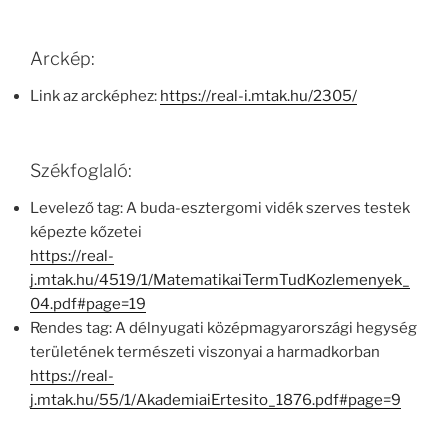
Arckép:
Link az arcképhez:
https://real-i.mtak.hu/2305/
Székfoglaló:
Levelező tag: A buda-esztergomi vidék szerves testek
képezte kőzetei
https://real-
j.mtak.hu/4519/1/MatematikaiTermTudKozlemenyek_
04.pdf#page=19
Rendes tag: A délnyugati középmagyarországi hegység
területének természeti viszonyai a harmadkorban
https://real-
j.mtak.hu/55/1/AkademiaiErtesito_1876.pdf#page=9