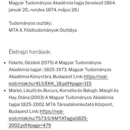
Magyar Tudományos Akadémia tagja (levelező 1864.
január 20., rendes 1874. május 28.)
Tudományos osztály:
MTA X. Földtudományok Osztálya
Életrajzi források:
Fekete, Gézáné (1975) A Magyar Tudományos
Akadémia tagjai : 1825-1973. Magyar Tudományos
Akadémia Könyvtára, Budapest Link:
https://real-
eod.mtak.hu/41/1/EKK_18.pdf#page=115
Markó, László és Burucs, Kornélia és Balogh, Margit és
Hay, Diána (2003) A Magyar Tudományos Akadémia
tagjai 1825-2002. MTA Társadalomkutató Központ,
Budapest Link:
https://real-
eod.mtak.hu/7573/1/AMTATagjai1825-
2002.pdf#page=479