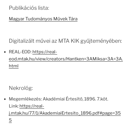
Publikációs lista:
Magyar Tudományos Művek Tára
Digitalizált művei az MTA KIK gyűjteményében:
REAL-EOD:
https://real-
eod.mtak.hu/view/creators/Hantken=3AMiksa=3A=3A.
html
Nekrológ:
Megemlékezés: Akadémiai Értesítő, 1896. 7.köt.
Link:
https://real-
j.mtak.hu/77/1/AkademiaiErtesito_1896.pdf#page=35
5