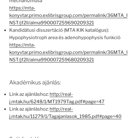
mechanizmusa
https://mta-
konyvtar.primo.exlibrisgroup.com/permalink/36MTA_I
NST/jf2ll/alma990007259690209321
Kandidátusi disszertáció (MTA KIK katalógus):
Hypophysiotroph area és adenohypophysis funkció
https://mta-
konyvtar.primo.exlibrisgroup.com/permalink/36MTA_I
NST/jf2ll/alma990007259680209321
Akadémikus ajánlás:
Link az ajánláshoz:
http://real-
j.mtak.hu/6248/1/MT1979Tag.pdf#page=47
Link az ajánláshoz:
http://real-
j.mtak.hu/11279/1/Tagajanlasok_1985.pdf#page=40