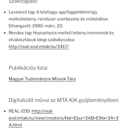
Székfoglaló:
Levelező tag: A köztiagy-agyfüggelékmirigy
mellsőlebeny-rendszer szerkezete és működése.
Elhangzott: 1980. márc. 20.
Rendes tag: Hypophysis mellső lebeny hormonok és
elválasztásuk idegi szabályozása
http://real-eod.mtak.hu/3417/
Publikációs lista:
Magyar Tudományos Művek Tára
Digitalizált művei az MTA KIK gyűjteményében:
REAL-EOD:
http://real-
eod.mtak.hu/view/creators/Hal=E1sz=3AB=E9la=3A=3
A.html