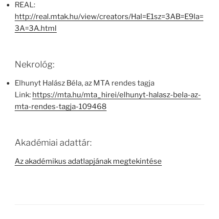
REAL:
http://real.mtak.hu/view/creators/Hal=E1sz=3AB=E9la=
3A=3A.html
Nekrológ:
Elhunyt Halász Béla, az MTA rendes tagja
Link:
https://mta.hu/mta_hirei/elhunyt-halasz-bela-az-
mta-rendes-tagja-109468
Akadémiai adattár:
Az akadémikus adatlapjának megtekintése