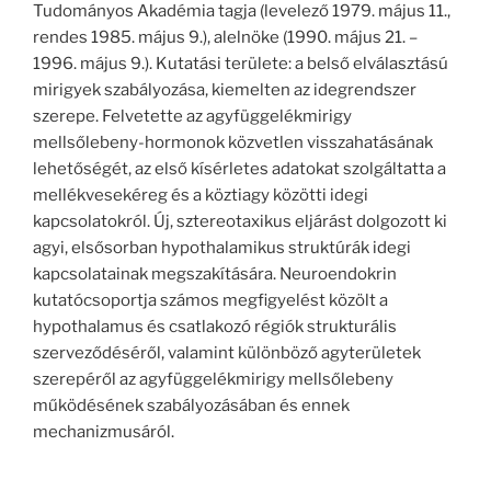
Tudományos Akadémia tagja (levelező 1979. május 11.,
rendes 1985. május 9.), alelnöke (1990. május 21. –
1996. május 9.). Kutatási területe: a belső elválasztású
mirigyek szabályozása, kiemelten az idegrendszer
szerepe. Felvetette az agyfüggelékmirigy
mellsőlebeny-hormonok közvetlen visszahatásának
lehetőségét, az első kísérletes adatokat szolgáltatta a
mellékvesekéreg és a köztiagy közötti idegi
kapcsolatokról. Új, sztereotaxikus eljárást dolgozott ki
agyi, elsősorban hypothalamikus struktúrák idegi
kapcsolatainak megszakítására. Neuroendokrin
kutatócsoportja számos megfigyelést közölt a
hypothalamus és csatlakozó régiók strukturális
szerveződéséről, valamint különböző agyterületek
szerepéről az agyfüggelékmirigy mellsőlebeny
működésének szabályozásában és ennek
mechanizmusáról.