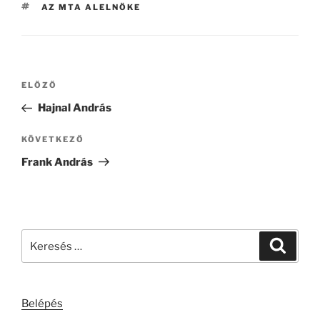
CÍMKÉK
AZ MTA ALELNÖKE
Bejegyzés
Korábbi
ELŐZŐ
navigáció
bejegyzés
Hajnal András
Következő
KÖVETKEZŐ
bejegyzés
Frank András
Keresés
Keresé
a
következő
kifejezésre:
Belépés