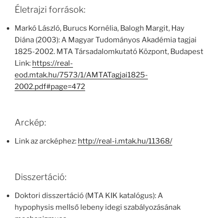
Életrajzi források:
Markó László, Burucs Kornélia, Balogh Margit, Hay
Diána (2003): A Magyar Tudományos Akadémia tagjai
1825-2002. MTA Társadalomkutató Központ, Budapest
Link:
https://real-
eod.mtak.hu/7573/1/AMTATagjai1825-
2002.pdf#page=472
Arckép:
Link az arcképhez:
http://real-i.mtak.hu/11368/
Disszertáció:
Doktori disszertáció (MTA KIK katalógus): A
hypophysis mellső lebeny idegi szabályozásának