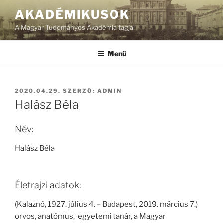
Tartalomhoz
AKADÉMIKUSOK
A Magyar Tudományos Akadémia tagjai
Menü
BEKÜLDVE:
2020.04.29.
SZERZŐ:
ADMIN
Halász Béla
Név:
Halász Béla
Életrajzi adatok:
(Kalaznó, 1927. július 4. – Budapest, 2019. március 7.)
orvos, anatómus, egyetemi tanár, a Magyar