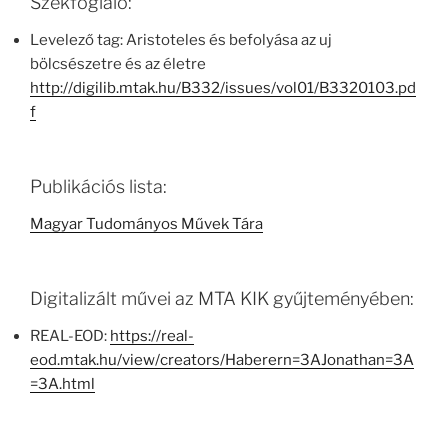
Székfoglaló:
Levelező tag: Aristoteles és befolyása az uj
bölcsészetre és az életre
http://digilib.mtak.hu/B332/issues/vol01/B3320103.pd
f
Publikációs lista:
Magyar Tudományos Művek Tára
Digitalizált művei az MTA KIK gyűjteményében:
REAL-EOD:
https://real-
eod.mtak.hu/view/creators/Haberern=3AJonathan=3A
=3A.html