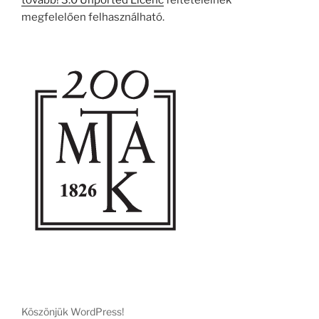
tovább! 3.0 Unported Licenc
feltételeinek
megfelelően felhasználható.
Köszönjük WordPress!