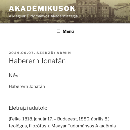
Tartalomhoz
AKADÉMIKUSOK
A Magyar Tudományos Akadémia tagjai
Menü
BEKÜLDVE:
2024.09.07.
SZERZŐ:
ADMIN
Haberern Jonatán
Név:
Haberern Jonatán
Életrajzi adatok:
(Felka, 1818. január 17. – Budapest, 1880. április 8.)
teológus, filozófus, a Magyar Tudományos Akadémia