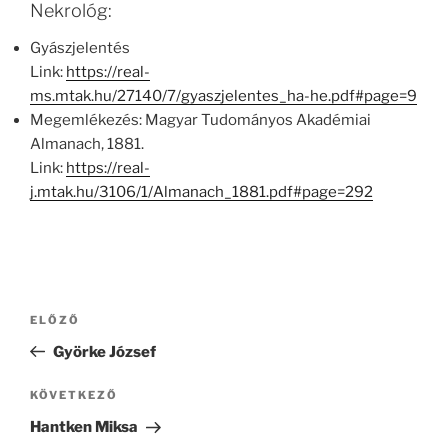
Nekrológ:
Gyászjelentés
Link:
https://real-
ms.mtak.hu/27140/7/gyaszjelentes_ha-he.pdf#page=9
Megemlékezés: Magyar Tudományos Akadémiai
Almanach, 1881.
Link:
https://real-
j.mtak.hu/3106/1/Almanach_1881.pdf#page=292
Bejegyzés
Korábbi
ELŐZŐ
navigáció
bejegyzés
Györke József
Következő
KÖVETKEZŐ
bejegyzés
Hantken Miksa