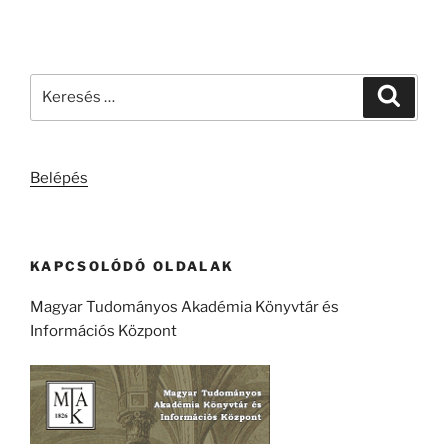
Keresés
Keresé
a
következő
kifejezésre:
Belépés
KAPCSOLÓDÓ OLDALAK
Magyar Tudományos Akadémia Könyvtár és
Információs Központ