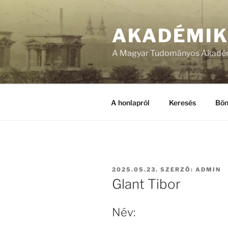
Tartalomhoz
AKADÉMI
A Magyar Tudományos Akadém
A honlapról
Keresés
Bön
BEKÜLDVE:
2025.05.23.
SZERZŐ:
ADMIN
Glant Tibor
Név: