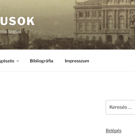
KUSOK
ia tagjai
gészés
Bibliográfia
Impresszum
Keresés
a
következő
kifejezésre:
Belépés