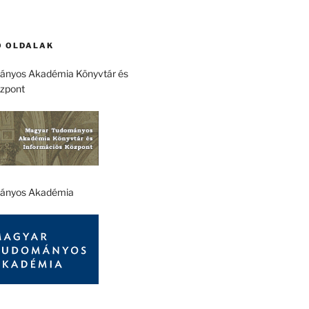
 OLDALAK
nyos Akadémia Könyvtár és
özpont
ányos Akadémia