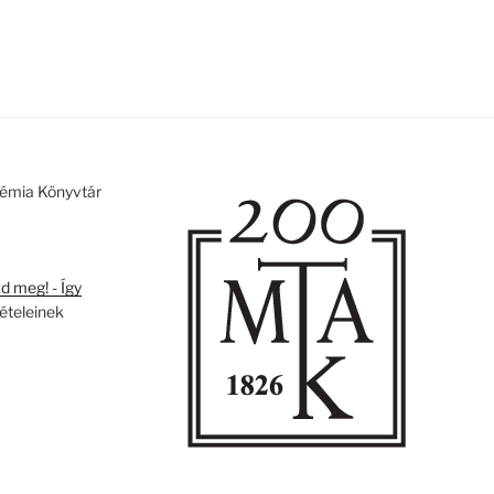
émia Könyvtár
 meg! - Így
tételeinek