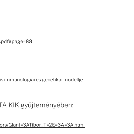
g.pdf#page=88
tis immunológiai és genetikai modellje
 MTA KIK gyűjteményében:
eators/Glant=3ATibor_T=2E=3A=3A.html