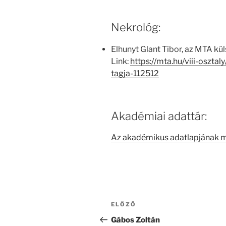
Nekrológ:
Elhunyt Glant Tibor, az MTA kül
Link:
https://mta.hu/viii-osztal
tagja-112512
Akadémiai adattár:
Az akadémikus adatlapjának 
Bejegyzés
Korábbi
ELŐZŐ
navigáció
bejegyzés
Gábos Zoltán