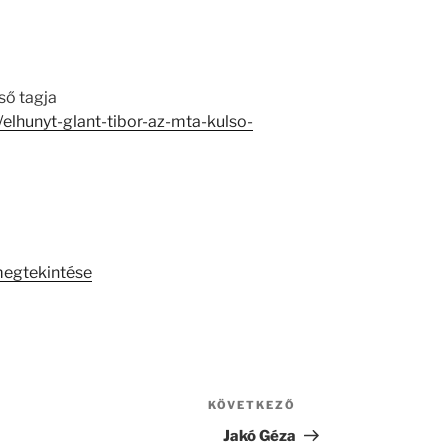
ső tagja
y/elhunyt-glant-tibor-az-mta-kulso-
megtekintése
KÖVETKEZŐ
Következő
bejegyzés
Jakó Géza