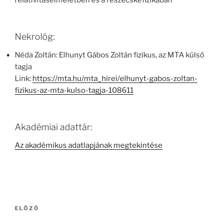
relativitáselméletben és a részecskefizikában
Nekrológ:
Néda Zoltán: Elhunyt Gábos Zoltán fizikus, az MTA külső
tagja
Link:
https://mta.hu/mta_hirei/elhunyt-gabos-zoltan-
fizikus-az-mta-kulso-tagja-108611
Akadémiai adattár:
Az akadémikus adatlapjának megtekintése
Bejegyzés
Korábbi
ELŐZŐ
navigáció