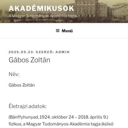
Tartalomhoz
AKADÉMIKUSOK
A Magyar Tudományos Akadémia tagjai
Menü
BEKÜLDVE:
2025.05.23.
SZERZŐ:
ADMIN
Gábos Zoltán
Név:
Gábos Zoltán
Életrajzi adatok:
(Bánffyhunyad, 1924. október 24 – 2018. április 9.)
fizikus, a Magyar Tudományos Akadémia tagja (külső