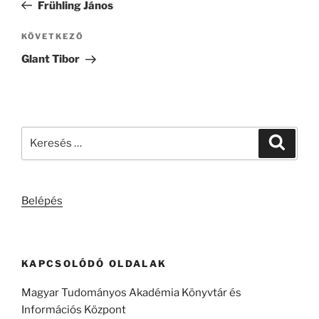
bejegyzés
Frühling János
Következő
KÖVETKEZŐ
bejegyzés
Glant Tibor
Keresés
Keresé
a
következő
kifejezésre:
Belépés
KAPCSOLÓDÓ OLDALAK
Magyar Tudományos Akadémia Könyvtár és
Információs Központ