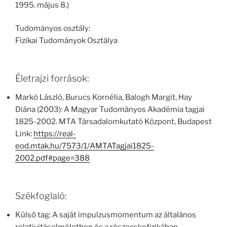
1995. május 8.)
Tudományos osztály:
Fizikai Tudományok Osztálya
Életrajzi források:
Markó László, Burucs Kornélia, Balogh Margit, Hay
Diána (2003): A Magyar Tudományos Akadémia tagjai
1825-2002. MTA Társadalomkutató Központ, Budapest
Link:
https://real-
eod.mtak.hu/7573/1/AMTATagjai1825-
2002.pdf#page=388
Székfoglaló:
Külső tag: A saját impulzusmomentum az általános