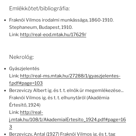
Emlékkötet/bibliográfia:
Fraknói Vilmos irodalmi munkássága, 1860-1910.
Stephaneum, Budapest, 1910.
Link:
http://real-eod.mtak.hu/17629/
Nekrológ:
Gyászjelentés
Link:
http://real-ms.mtak.hu/27288/1/gyaszjelentes-
f.pdf#page=103
Berzeviczy Albert ig. és t. t. elnök úr megemlékezése...
Fraknói Vilmos ig. és t. t. elhunytáról (Akadémia
Értesítő, 1924)
Link:
http://real-
j.mtak.hu/108/1/AkademiaiErtesito_1924.pdf#page=16
3
Berzeviczy, Antal (1927) Fraknói Vilmos ig. és t. tag