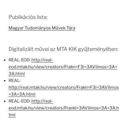
Publikációs lista:
Magyar Tudományos Művek Tára
Digitalizált művei az MTA KIK gyűjteményében:
REAL-EOD:
http://real-
eod.mtak.hu/view/creators/Frakn=F3i=3AVilmos=3A=
3A.html
REAL:
http://real.mtak.hu/view/creators/Frakn=F3i=3AVilmos
=3A=3A.html
REAL-EOD:
http://real-
eod.mtak.hu/view/creators/Frankl=3AVilmos=3A=3A.h
tml