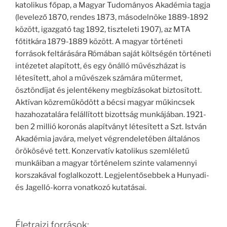
katolikus főpap, a Magyar Tudományos Akadémia tagja
(levelező 1870, rendes 1873, másodelnöke 1889-1892
között, igazgató tag 1892, tiszteleti 1907), az MTA
főtitkára 1879-1889 között. A magyar történeti
források feltárására Rómában saját költségén történeti
intézetet alapított, és egy önálló művészházat is
létesített, ahol a művészek számára műtermet,
ösztöndíjat és jelentékeny megbízásokat biztosított.
Aktívan közreműködött a bécsi magyar műkincsek
hazahozatalára felállított bizottság munkájában. 1921-
ben 2 millió koronás alapítványt létesített a Szt. István
Akadémia javára, melyet végrendeletében általános
örökösévé tett. Konzervatív katolikus szemléletű
munkáiban a magyar történelem szinte valamennyi
korszakával foglalkozott. Legjelentősebbek a Hunyadi-
és Jagelló-korra vonatkozó kutatásai.
Életrajzi források: