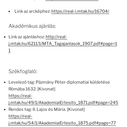
Link az arcképhez:
https://real-i.mtak.hu/16704/
Akadémikus ajánlás:
Link az ajánláshoz:
http://real-
j.mtak.hu/6211/1/MTA_Tagajanlasok_1907.pdf#page=1
1
Székfoglaló:
Levelező tag: Pázmány Péter diplomatiai küldetése
Rómába 1632. [Kivonat]
https://real-
j.mtak.hu/49/1/AkademiaiErtesito_1871.pdf#page=245
Rendes tag: II. Lajos és Mária. [Kivonat]
https://real-
j.mtak.hu/54/1/AkademiaiErtesito_1875.pdf#page=77