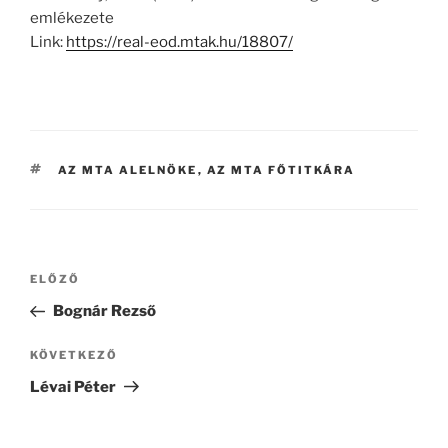
emlékezete
Link:
https://real-eod.mtak.hu/18807/
CÍMKÉK
AZ MTA ALELNÖKE
,
AZ MTA FŐTITKÁRA
Bejegyzés
Korábbi
ELŐZŐ
navigáció
bejegyzés
Bognár Rezső
Következő
KÖVETKEZŐ
bejegyzés
Lévai Péter