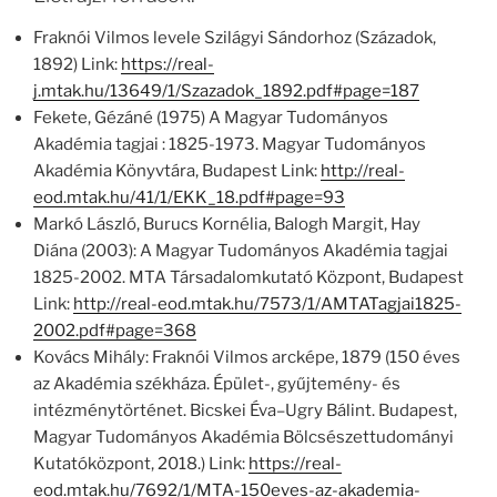
Fraknói Vilmos levele Szilágyi Sándorhoz (Századok,
1892) Link:
https://real-
j.mtak.hu/13649/1/Szazadok_1892.pdf#page=187
Fekete, Gézáné (1975) A Magyar Tudományos
Akadémia tagjai : 1825-1973. Magyar Tudományos
Akadémia Könyvtára, Budapest Link:
http://real-
eod.mtak.hu/41/1/EKK_18.pdf#page=93
Markó László, Burucs Kornélia, Balogh Margit, Hay
Diána (2003): A Magyar Tudományos Akadémia tagjai
1825-2002. MTA Társadalomkutató Központ, Budapest
Link:
http://real-eod.mtak.hu/7573/1/AMTATagjai1825-
2002.pdf#page=368
Kovács Mihály: Fraknói Vilmos arcképe, 1879 (150 éves
az Akadémia székháza. Épület-, gyűjtemény- és
intézménytörténet. Bicskei Éva–Ugry Bálint. Budapest,
Magyar Tudományos Akadémia Bölcsészettudományi
Kutatóközpont, 2018.) Link:
https://real-
eod.mtak.hu/7692/1/MTA-150eves-az-akademia-