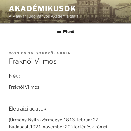
Tartalomhoz
AKADÉMIKUSOK
A Magyar Tudományos Akadémia tagjai
Menü
BEKÜLDVE:
2023.05.15.
SZERZŐ:
ADMIN
Fraknói Vilmos
Név:
Fraknói Vilmos
Életrajzi adatok:
(Ürmény, Nyitra vármegye, 1843. február 27. –
Budapest, 1924. november 20.) történész, római