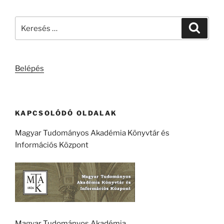
Keresés
Keresé
a
következő
kifejezésre:
Belépés
KAPCSOLÓDÓ OLDALAK
Magyar Tudományos Akadémia Könyvtár és
Információs Központ
Magyar Tudományos Akadémia