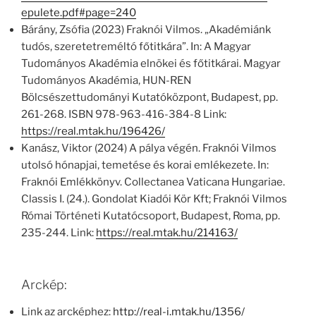
epulete.pdf#page=240
Bárány, Zsófia (2023) Fraknói Vilmos. „Akadémiánk
tudós, szeretetreméltó főtitkára”. In: A Magyar
Tudományos Akadémia elnökei és főtitkárai. Magyar
Tudományos Akadémia, HUN-REN
Bölcsészettudományi Kutatóközpont, Budapest, pp.
261-268. ISBN 978-963-416-384-8 Link:
https://real.mtak.hu/196426/
Kanász, Viktor (2024) A pálya végén. Fraknói Vilmos
utolsó hónapjai, temetése és korai emlékezete. In:
Fraknói Emlékkönyv. Collectanea Vaticana Hungariae.
Classis I. (24.). Gondolat Kiadói Kör Kft; Fraknói Vilmos
Római Történeti Kutatócsoport, Budapest, Roma, pp.
235-244. Link:
https://real.mtak.hu/214163/
Arckép:
Link az arcképhez:
http://real-i.mtak.hu/1356/