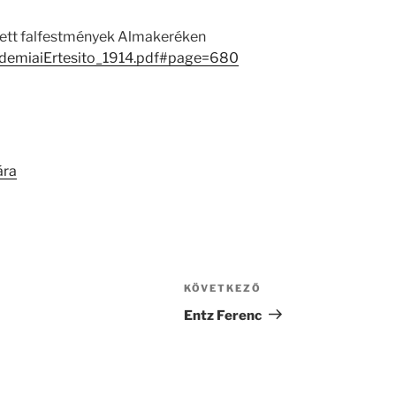
zett falfestmények Almakeréken
AkademiaiErtesito_1914.pdf#page=680
ára
KÖVETKEZŐ
Következő
bejegyzés
Entz Ferenc