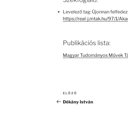
Levelező tag: Újonnan felfede
https://real-j.mtak.hu/97/1/
Publikációs lista:
Magyar Tudományos Művek T
Bejegyzés
Korábbi
ELŐZŐ
navigáció
bejegyzés
Dékány István