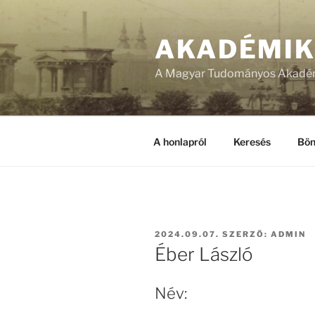
Tartalomhoz
AKADÉMI
A Magyar Tudományos Akadém
A honlapról
Keresés
Bön
BEKÜLDVE:
2024.09.07.
SZERZŐ:
ADMIN
Éber László
Név: