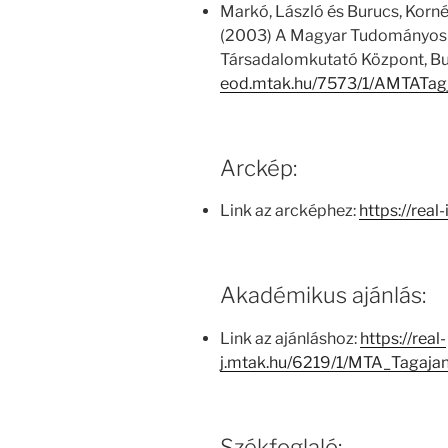
Markó, László és Burucs, Kornél
(2003) A Magyar Tudományos
Társadalomkutató Központ, Bu
eod.mtak.hu/7573/1/AMTATag
Arckép:
Link az arcképhez:
https://real
Akadémikus ajánlás:
Link az ajánláshoz:
https://real-
j.mtak.hu/6219/1/MTA_Tagaja
Székfoglaló: