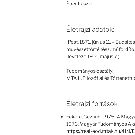
Éber László
Életrajzi adatok:
(Pest, 1871. június 11. – Budake
művészettörténész, műfordít
(levelező 1914. május 7.)
Tudományos osztály:
MTA II. Filozófiai és Történet
Életrajzi források:
Fekete, Gézáné (1975) A Magy
1973. Magyar Tudományos Aka
https://real-eod.mtak.hu/41/