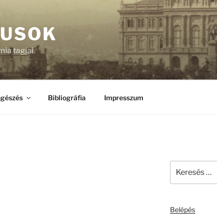
KUSOK
ia tagjai
gészés
Bibliográfia
Impresszum
Keresés
a
következő
kifejezésre:
Belépés