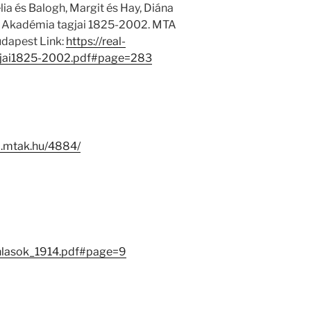
ia és Balogh, Margit és Hay, Diána
 Akadémia tagjai 1825-2002. MTA
dapest Link:
https://real-
jai1825-2002.pdf#page=283
-i.mtak.hu/4884/
nlasok_1914.pdf#page=9