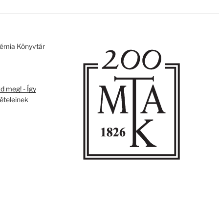
émia Könyvtár
 meg! - Így
tételeinek