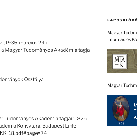
KAPCSOLÓDÓ
Magyar Tudomá
Információs K
szi, 1935. március 29.)
ó, a Magyar Tudományos Akadémia tagja
tudományok Osztálya
Magyar Tudom
ar Tudományos Akadémia tagjai : 1825-
démia Könyvtára, Budapest Link:
1/EKK_18.pdf#page=74