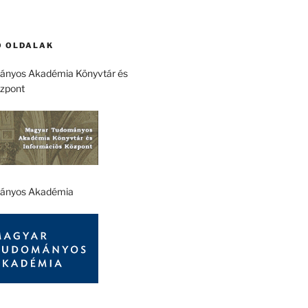
 OLDALAK
nyos Akadémia Könyvtár és
özpont
ányos Akadémia