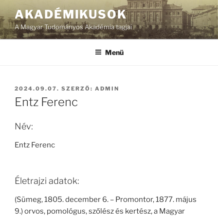
Tartalomhoz
AKADÉMIKUSOK
A Magyar Tudományos Akadémia tagjai
Menü
BEKÜLDVE:
2024.09.07.
SZERZŐ:
ADMIN
Entz Ferenc
Név:
Entz Ferenc
Életrajzi adatok:
(Sümeg, 1805. december 6. – Promontor, 1877. május
9.) orvos, pomológus, szőlész és kertész, a Magyar