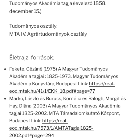
1858.
Tudományos Akadémia tagja (levelező
december 15.)
Tudományos osztály:
MTA IV. Agrártudományok osztály
Életrajzi források:
Fekete, Gézáné (1975) A Magyar Tudományos
Akadémia tagjai : 1825-1973. Magyar Tudományos
Akadémia Könyvtára, Budapest Link:
https://real-
eod.mtak.hu/41/1/EKK_18.pdf#page=77
Markó, László és Burucs, Kornélia és Balogh, Margit és
Hay, Diána (2003) A Magyar Tudományos Akadémia
tagjai 1825-2002. MTA Társadalomkutató Központ,
Budapest Link:
https://real-
eod.mtak.hu/7573/1/AMTATagjai1825-
2002.pdf#page=294