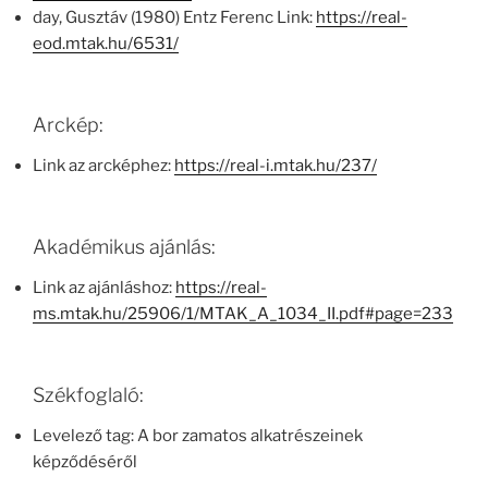
day, Gusztáv (1980) Entz Ferenc Link:
https://real-
eod.mtak.hu/6531/
Arckép:
Link az arcképhez:
https://real-i.mtak.hu/237/
Akadémikus ajánlás:
Link az ajánláshoz:
https://real-
ms.mtak.hu/25906/1/MTAK_A_1034_II.pdf#page=233
Székfoglaló:
Levelező tag: A bor zamatos alkatrészeinek
képződéséről