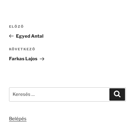
Bejegyzés
Korábbi
ELŐZŐ
navigáció
bejegyzés
Egyed Antal
Következő
KÖVETKEZŐ
bejegyzés
Farkas Lajos
Keresés
Keresé
a
következő
kifejezésre:
Belépés