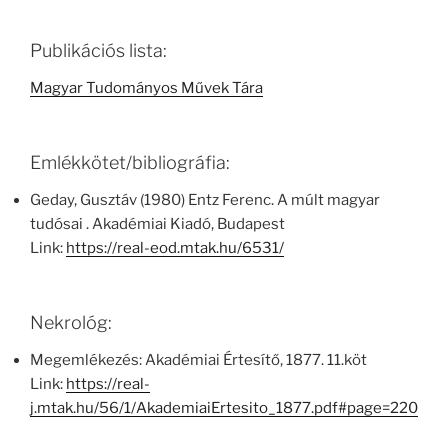
Publikációs lista:
Magyar Tudományos Művek Tára
Emlékkötet/bibliográfia:
Geday, Gusztáv (1980) Entz Ferenc. A múlt magyar
tudósai . Akadémiai Kiadó, Budapest
Link:
https://real-eod.mtak.hu/6531/
Nekrológ:
Megemlékezés: Akadémiai Értesítő, 1877. 11.köt
Link:
https://real-
j.mtak.hu/56/1/AkademiaiErtesito_1877.pdf#page=220