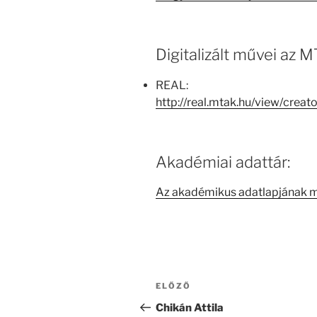
Digitalizált művei az
REAL:
http://real.mtak.hu/view/cre
Akadémiai adattár:
Az akadémikus adatlapjának 
Bejegyzés
Korábbi
ELŐZŐ
navigáció
bejegyzés
Chikán Attila