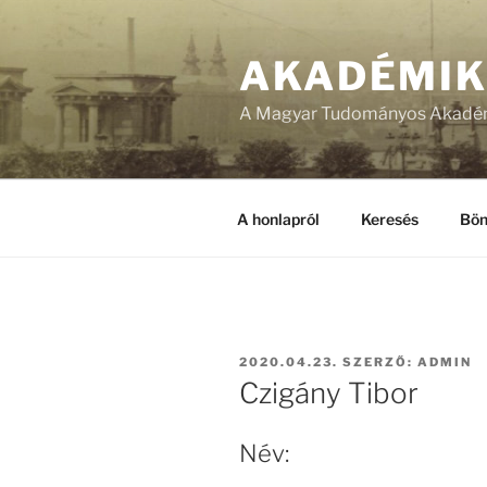
Tartalomhoz
AKADÉMI
A Magyar Tudományos Akadém
A honlapról
Keresés
Bön
BEKÜLDVE:
2020.04.23.
SZERZŐ:
ADMIN
Czigány Tibor
Név: