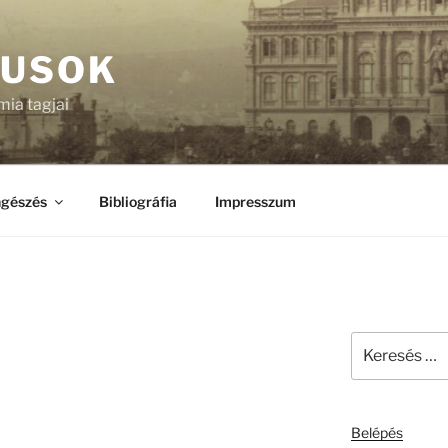
KUSOK
ia tagjai
gészés
Bibliográfia
Impresszum
Keresés
a
következő
kifejezésre:
Belépés