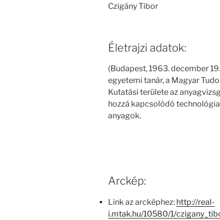
Czigány Tibor
Életrajzi adatok:
(Budapest, 1963. december 19.
egyetemi tanár, a Magyar Tud
Kutatási területe az anyagvizs
hozzá kapcsolódó technológia,
anyagok.
Arckép:
Link az arcképhez:
http://real-
i.mtak.hu/10580/1/czigany_ti