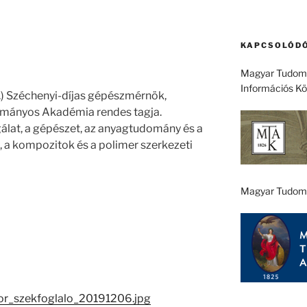
KAPCSOLÓDÓ
Magyar Tudomá
Információs K
) Széchenyi-díjas gépészmérnök,
ományos Akadémia rendes tagja.
gálat, a gépészet, az anyagtudomány és a
 a kompozitok és a polimer szerkezeti
Magyar Tudom
bor_szekfoglalo_20191206.jpg