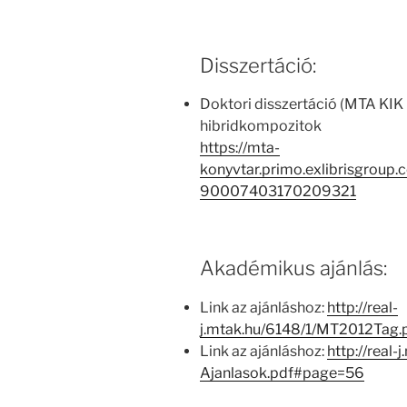
Disszertáció:
Doktori disszertáció (MTA KIK 
hibridkompozitok
https://mta-
konyvtar.primo.exlibrisgroup
90007403170209321
Akadémikus ajánlás:
Link az ajánláshoz:
http://real-
j.mtak.hu/6148/1/MT2012Tag
Link az ajánláshoz:
http://real-
Ajanlasok.pdf#page=56