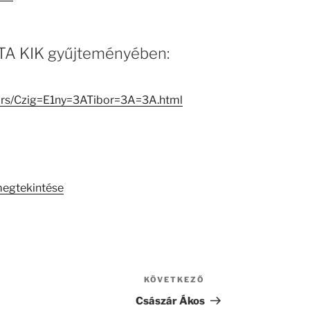
 MTA KIK gyűjteményében:
ators/Czig=E1ny=3ATibor=3A=3A.html
megtekintése
KÖVETKEZŐ
Következő
bejegyzés
Császár Ákos