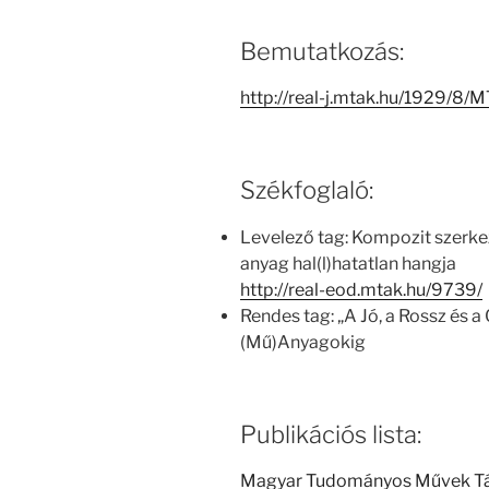
Bemutatkozás:
http://real-j.mtak.hu/1929/
Székfoglaló:
Levelező tag: Kompozit szerke
anyag hal(l)hatatlan hangja
http://real-eod.mtak.hu/9739/
Rendes tag: „A Jó, a Rossz és 
(Mű)Anyagokig
Publikációs lista:
Magyar Tudományos Művek T