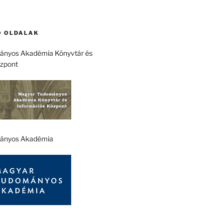
 OLDALAK
nyos Akadémia Könyvtár és
özpont
ányos Akadémia