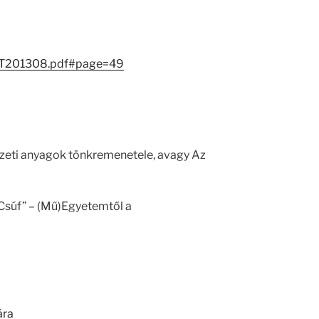
8/MT201308.pdf#page=49
zeti anyagok tönkremenetele, avagy Az
a Csúf” – (Mű)Egyetemtől a
ára