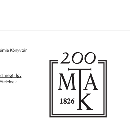
émia Könyvtár
 meg! - Így
tételeinek