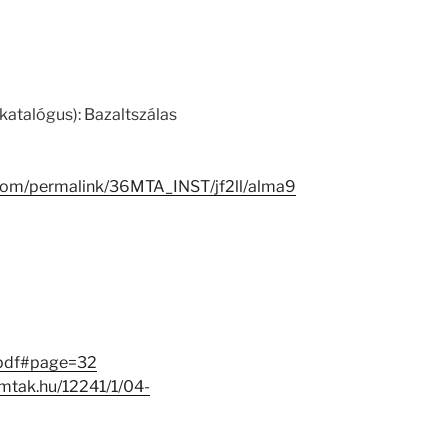
katalógus): Bazaltszálas
.com/permalink/36MTA_INST/jf2ll/alma9
.pdf#page=32
j.mtak.hu/12241/1/04-