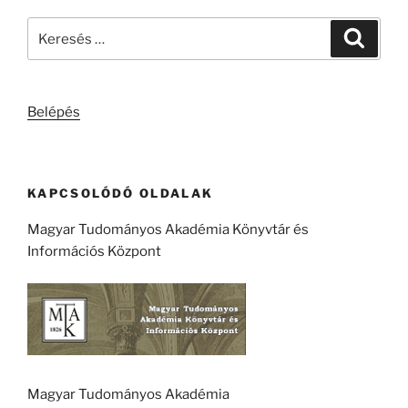
Keresés
Keresé
a
következő
kifejezésre:
Belépés
KAPCSOLÓDÓ OLDALAK
Magyar Tudományos Akadémia Könyvtár és
Információs Központ
Magyar Tudományos Akadémia