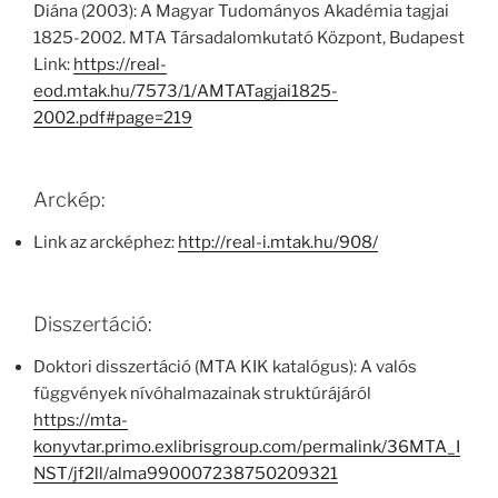
Diána (2003): A Magyar Tudományos Akadémia tagjai
1825-2002. MTA Társadalomkutató Központ, Budapest
Link:
https://real-
eod.mtak.hu/7573/1/AMTATagjai1825-
2002.pdf#page=219
Arckép:
Link az arcképhez:
http://real-i.mtak.hu/908/
Disszertáció:
Doktori disszertáció (MTA KIK katalógus): A valós
függvények nívóhalmazainak struktúrájáról
https://mta-
konyvtar.primo.exlibrisgroup.com/permalink/36MTA_I
NST/jf2ll/alma990007238750209321