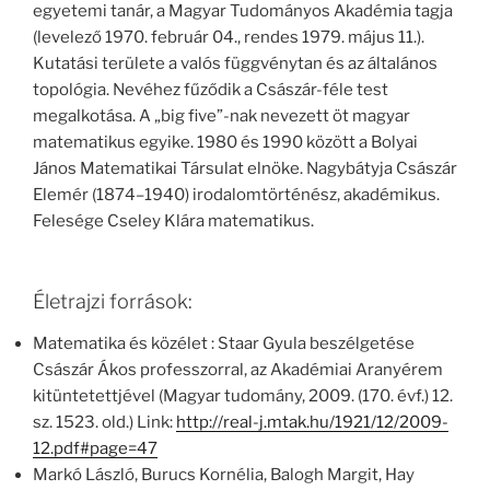
egyetemi tanár, a Magyar Tudományos Akadémia tagja
(levelező 1970. február 04., rendes 1979. május 11.).
Kutatási területe a valós függvénytan és az általános
topológia. Nevéhez fűződik a Császár-féle test
megalkotása. A „big five”-nak nevezett öt magyar
matematikus egyike. 1980 és 1990 között a Bolyai
János Matematikai Társulat elnöke. Nagybátyja Császár
Elemér (1874–1940) irodalomtörténész, akadémikus.
Felesége Cseley Klára matematikus.
Életrajzi források:
Matematika és közélet : Staar Gyula beszélgetése
Császár Ákos professzorral, az Akadémiai Aranyérem
kitüntetettjével (Magyar tudomány, 2009. (170. évf.) 12.
sz. 1523. old.) Link:
http://real-j.mtak.hu/1921/12/2009-
12.pdf#page=47
Markó László, Burucs Kornélia, Balogh Margit, Hay