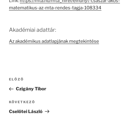
Link:
https://mta.hu/mta_hirei/elhunyt-csaszar-akos-
matematikus-az-mta-rendes-tagja-108334
Akadémiai adattár:
Az akadémikus adatlapjának megtekintése
Bejegyzés
Korábbi
ELŐZŐ
navigáció
bejegyzés
Czigány Tibor
Következő
KÖVETKEZŐ
bejegyzés
Cselőtei László