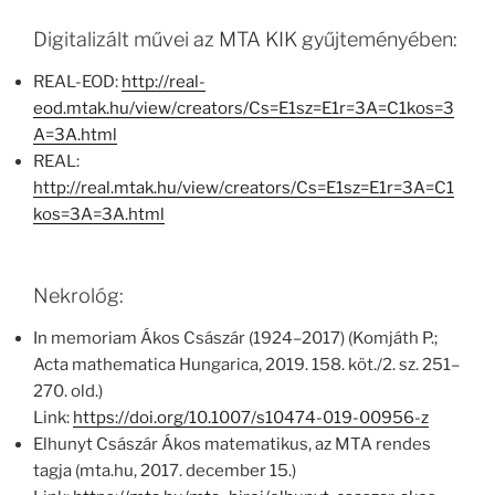
Digitalizált művei az MTA KIK gyűjteményében:
REAL-EOD:
http://real-
eod.mtak.hu/view/creators/Cs=E1sz=E1r=3A=C1kos=3
A=3A.html
REAL:
http://real.mtak.hu/view/creators/Cs=E1sz=E1r=3A=C1
kos=3A=3A.html
Nekrológ:
In memoriam Ákos Császár (1924–2017) (Komjáth P.;
Acta mathematica Hungarica, 2019. 158. köt./2. sz. 251–
270. old.)
Link:
https://doi.org/10.1007/s10474-019-00956-z
Elhunyt Császár Ákos matematikus, az MTA rendes
tagja (mta.hu, 2017. december 15.)