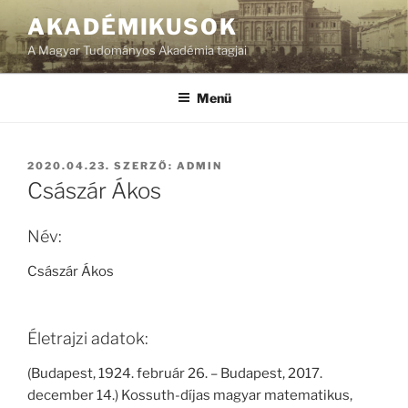
Tartalomhoz
AKADÉMIKUSOK
A Magyar Tudományos Akadémia tagjai
Menü
BEKÜLDVE:
2020.04.23.
SZERZŐ:
ADMIN
Császár Ákos
Név:
Császár Ákos
Életrajzi adatok:
(Budapest, 1924. február 26. – Budapest, 2017.
december 14.) Kossuth-díjas magyar matematikus,