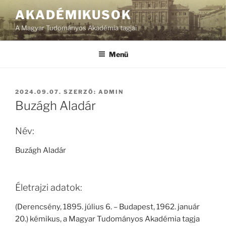
Tartalomhoz
AKADÉMIKUSOK
A Magyar Tudományos Akadémia tagjai
Menü
BEKÜLDVE:
2024.09.07.
SZERZŐ:
ADMIN
Buzágh Aladár
Név:
Buzágh Aladár
Életrajzi adatok:
(Derencsény, 1895. július 6. – Budapest, 1962. január
20.) kémikus, a Magyar Tudományos Akadémia tagja