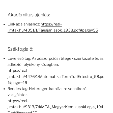
Akadémikus ajánlás:
Link az ajánláshoz:
https://real-
j.mtak.hu/4051/1/Tagajanlasok_1938.pdf#page=55
Székfoglaló:
Levelező tag: Az adszorpciós rétegek szerkezete és az
adhézió folyékony közegben.
https://real-
j.mtak.hu/4476/1/MatematikaiTermTudErtesito_58.pd
f#page=49
Rendes tag: Heterogen katalízisre vonatkozó
vizsgálatok
https://real-
j.mtak.hu/9313/7/kMTA_MagyarKemikusokLapja_194