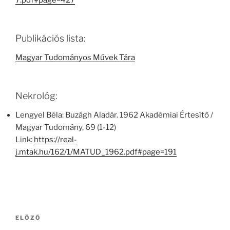
7.pdf#page=427
Publikációs lista:
Magyar Tudományos Művek Tára
Nekrológ:
Lengyel Béla: Buzágh Aladár. 1962 Akadémiai Értesítő /
Magyar Tudomány, 69 (1-12)
Link:
https://real-
j.mtak.hu/162/1/MATUD_1962.pdf#page=191
Bejegyzés
Korábbi
ELŐZŐ
navigáció