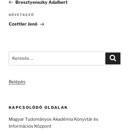
bejegyzés
Bresztyenszky Adalbert
Következő
KÖVETKEZŐ
bejegyzés
Czettler Jenő
Keresés
Keresé
a
következő
kifejezésre:
Belépés
KAPCSOLÓDÓ OLDALAK
Magyar Tudományos Akadémia Könyvtár és
Információs Központ