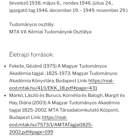
(levelező 1938. május 6., rendes 1946. július 24.,
igazgató tag 1946. december 19. – 1949. november 29.)
Tudományos osztály:
MTA VII. Kémiai Tudományok Osztálya
Életrajzi források:
Fekete, Gézáné (1975) A Magyar Tudományos
Akadémia tagjai : 1825-1973. Magyar Tudományos
Akadémia Könyvtára, Budapest Link:
https://real-
eod.mtak.hu/41/1/EKK_18.pdf#page=431
Markó, László és Burucs, Kornélia és Balogh, Margit és
Hay, Diána (2003) A Magyar Tudományos Akadémia
tagjai 1825-2002. MTA Társadalomkutató Központ,
Budapest Link:
https://real-
eod.mtak.hu/7573/1/AMTATagjai1825-
2002.pdf#page=199