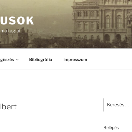
KUSOK
ia tagjai
gészés
Bibliográfia
Impresszum
Keresés
lbert
a
következő
kifejezésre:
Belépés