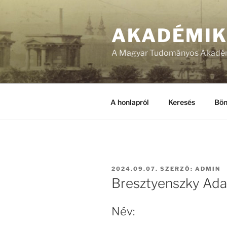
Tartalomhoz
AKADÉMI
A Magyar Tudományos Akadém
A honlapról
Keresés
Bön
BEKÜLDVE:
2024.09.07.
SZERZŐ:
ADMIN
Bresztyenszky Ada
Név: