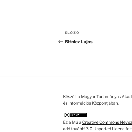
Bejegyzés
Korábbi
ELŐZŐ
navigáció
bejegyzés
Bitnicz Lajos
Készült a Magyar Tudományos Akad
és Információs Központjában.
Ez a Mű a
Creative Commons Nevezd
add tovább! 3.0 Unported Licenc
fel