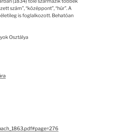
rban (1834) tőle származik többek
zett szám”, “középpont”, “húr”. A
életileg is foglalkozott. Behatóan
yok Osztálya
ára
anach_1863.pdf#page=276