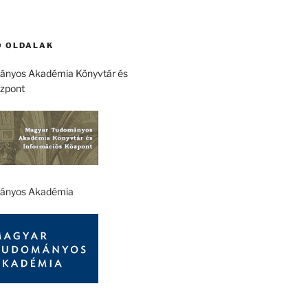
 OLDALAK
nyos Akadémia Könyvtár és
özpont
ányos Akadémia