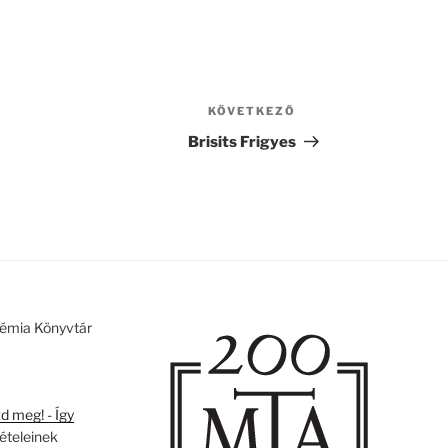
KÖVETKEZŐ
Következő
bejegyzés
Brisits Frigyes
émia Könyvtár
 meg! - Így
tételeinek