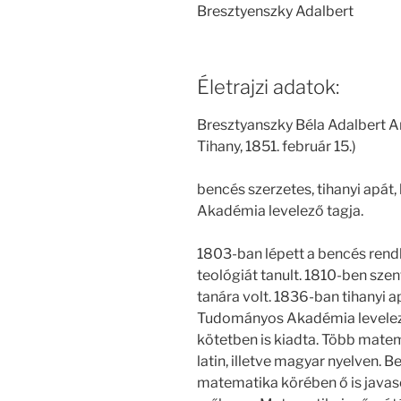
Bresztyenszky Adalbert
Életrajzi adatok:
Bresztyanszky Béla Adalbert A
Tihany, 1851. február 15.)
bencés szerzetes, tihanyi apá
Akadémia levelező tagja.
1803-ban lépett a bencés rend
teológiát tanult. 1810-ben sze
tanára volt. 1836-ban tihanyi
Tudományos Akadémia levelező t
kötetben is kiadta. Több matem
latin, illetve magyar nyelven. 
matematika körében ő is javasol