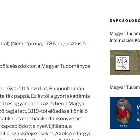
KAPCSOLÓDÓ
Magyar Tudomá
Információs K
ntal) (Németpróna, 1786. augusztus 5. –
t, bölcsészdoktor, a Magyar Tudományos
Magyar Tudom
be, Győrött filozófiát, Pannonhalmán
ntelték pappá. Ez évtől a győri akadémia
 apát és ugyanebben az évben a Magyar
agja lett. 1819-től előadásait önálló
atikai és mechanikai tankönyvet írt
Bekapcsolódott a nyelvújításba, a
t új szakkifejezéseket. Az első e tárgyú