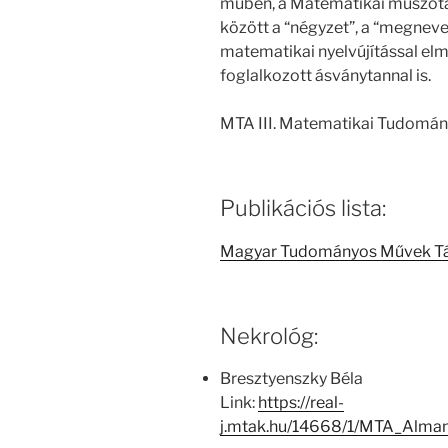
műben, a Matematikai műszótá
között a “négyzet”, a “megneve
matematikai nyelvújítással elm
foglalkozott ásványtannal is.
MTA III. Matematikai Tudomán
Publikációs lista:
Magyar Tudományos Művek T
Nekrológ:
Bresztyenszky Béla
Link:
https://real-
j.mtak.hu/14668/1/MTA_Alm