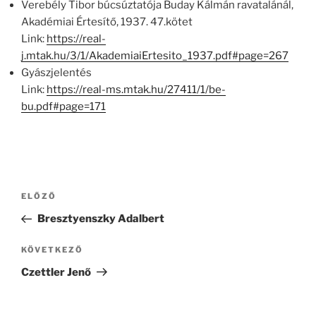
Verebély Tibor búcsúztatója Buday Kálmán ravatalánál,
Akadémiai Értesítő, 1937. 47.kötet
Link:
https://real-
j.mtak.hu/3/1/AkademiaiErtesito_1937.pdf#page=267
Gyászjelentés
Link:
https://real-ms.mtak.hu/27411/1/be-
bu.pdf#page=171
Bejegyzés
Korábbi
ELŐZŐ
navigáció
bejegyzés
Bresztyenszky Adalbert
Következő
KÖVETKEZŐ
bejegyzés
Czettler Jenő