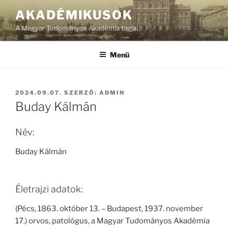
Tartalomhoz
AKADÉMIKUSOK
A Magyar Tudományos Akadémia tagjai
Menü
BEKÜLDVE:
2024.09.07.
SZERZŐ:
ADMIN
Buday Kálmán
Név:
Buday Kálmán
Életrajzi adatok:
(Pécs, 1863. október 13. – Budapest, 1937. november
17.) orvos, patológus, a Magyar Tudományos Akadémia