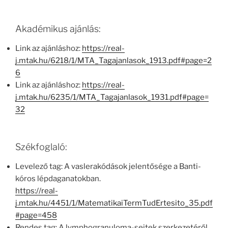
Akadémikus ajánlás:
Link az ajánláshoz:
https://real-
j.mtak.hu/6218/1/MTA_Tagajanlasok_1913.pdf#page=2
6
Link az ajánláshoz:
https://real-
j.mtak.hu/6235/1/MTA_Tagajanlasok_1931.pdf#page=
32
Székfoglaló:
Levelező tag: A vaslerakódások jelentősége a Banti-
kóros lépdaganatokban.
https://real-
j.mtak.hu/4451/1/MatematikaiTermTudErtesito_35.pdf
#page=458
Rendes tag: A lymphogranuloma-sejtek szerkezetéről