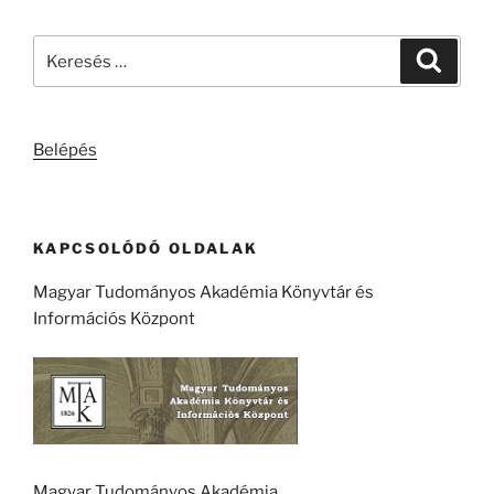
Keresés
Keresé
a
következő
kifejezésre:
Belépés
KAPCSOLÓDÓ OLDALAK
Magyar Tudományos Akadémia Könyvtár és
Információs Központ
Magyar Tudományos Akadémia