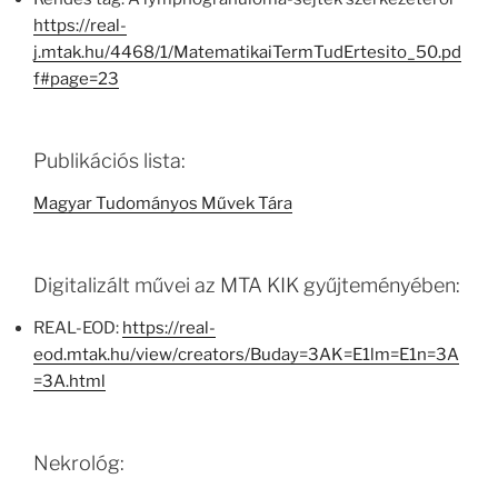
https://real-
j.mtak.hu/4468/1/MatematikaiTermTudErtesito_50.pd
f#page=23
Publikációs lista:
Magyar Tudományos Művek Tára
Digitalizált művei az MTA KIK gyűjteményében:
REAL-EOD:
https://real-
eod.mtak.hu/view/creators/Buday=3AK=E1lm=E1n=3A
=3A.html
Nekrológ: