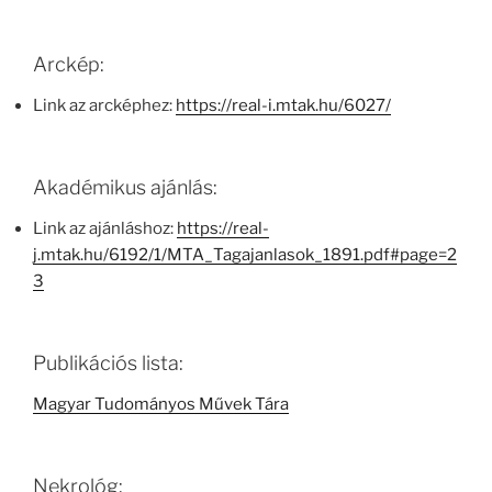
Arckép:
Link az arcképhez:
https://real-i.mtak.hu/6027/
Akadémikus ajánlás:
Link az ajánláshoz:
https://real-
j.mtak.hu/6192/1/MTA_Tagajanlasok_1891.pdf#page=2
3
Publikációs lista:
Magyar Tudományos Művek Tára
Nekrológ: