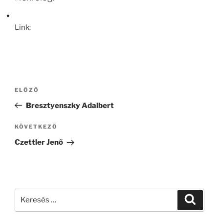
Link:
Bejegyzés
Korábbi
ELŐZŐ
navigáció
bejegyzés
Bresztyenszky Adalbert
Következő
KÖVETKEZŐ
bejegyzés
Czettler Jenő
Keresés
Keresé
a
következő