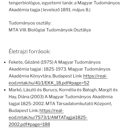
tengerbiológus, egyetemi tanár, a Magyar Tudományos
Akadémia tagja ( levelező 1891. május 8.)
Tudományos osztály:
MTA VIII. Biológiai Tudományok Osztálya
Életrajzi források:
Fekete, Gézáné (1975) A Magyar Tudományos
Akadémia tagjai : 1825-1973. Magyar Tudományos
Akadémia Könyvtára, Budapest Link:
https://real-
eod.mtak.hu/41/1/EKK_18.pdf#page=52
Markó, László és Burucs, Kornélia és Balogh, Margit és
Hay, Diána (2003) A Magyar Tudományos Akadémia
tagjai 1825-2002. MTA Társadalomkutató Központ,
Budapest Link:
https://real-
eod.mtak.hu/7573/1/AMTATagjai1825-
2002.pdf#page=188