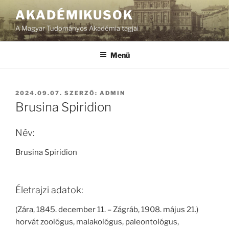
Tartalomhoz
AKADÉMIKUSOK
A Magyar Tudományos Akadémia tagjai
Menü
BEKÜLDVE:
2024.09.07.
SZERZŐ:
ADMIN
Brusina Spiridion
Név:
Brusina Spiridion
Életrajzi adatok:
(Zára, 1845. december 11. – Zágráb, 1908. május 21.)
horvát zoológus, malakológus, paleontológus,