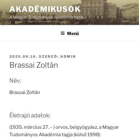
Tartalomhoz
AKADÉMIKUSOK
A Magyar Tudományos Akadémia tagjai
Menü
BEKÜLDVE:
2025.06.16.
SZERZŐ:
ADMIN
Brassai Zoltán
Név:
Brassai Zoltán
Életrajzi adatok:
(1935. március 27. – ) orvos, belgyógyász, a Magyar
Tudományos Akadémia tagja (külső 1998)