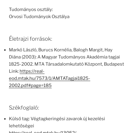
Tudományos osztály:
Orvosi Tudományok Osztálya
Életrajzi források:
Markó László, Burucs Kornélia, Balogh Margit, Hay
Diána (2003): A Magyar Tudományos Akadémia tagjai
1825-2002. MTA Társadalomkutató Központ, Budapest
Link:
https://real-
eod.mtak.hu/7573/1/AMTATagjai1825-
2002.pdf#page=185
Székfoglaló:
Külső tag: Végtagkeringési zavarok új kezelési
lehetőségei