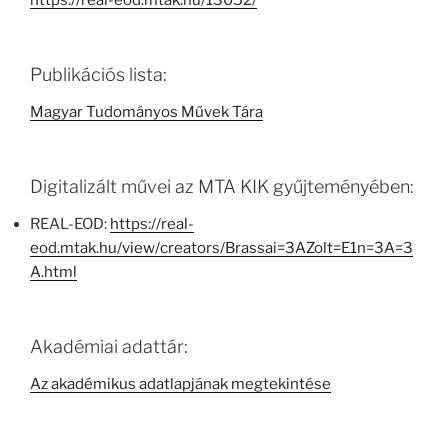
https://real-eod.mtak.hu/13052/
Publikációs lista:
Magyar Tudományos Művek Tára
Digitalizált művei az MTA KIK gyűjteményében:
REAL-EOD:
https://real-
eod.mtak.hu/view/creators/Brassai=3AZolt=E1n=3A=3
A.html
Akadémiai adattár:
Az akadémikus adatlapjának megtekintése