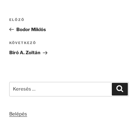
Bejegyzés
Korábbi
ELŐZŐ
navigáció
bejegyzés
Bodor Miklós
Következő
KÖVETKEZŐ
bejegyzés
Bíró A. Zoltán
Keresés
Keresé
a
következő
kifejezésre:
Belépés