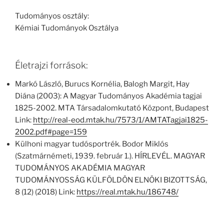
Tudományos osztály:
Kémiai Tudományok Osztálya
Életrajzi források:
Markó László, Burucs Kornélia, Balogh Margit, Hay
Diána (2003): A Magyar Tudományos Akadémia tagjai
1825-2002. MTA Társadalomkutató Központ, Budapest
Link:
http://real-eod.mtak.hu/7573/1/AMTATagjai1825-
2002.pdf#page=159
Külhoni magyar tudósportrék. Bodor Miklós
(Szatmárnémeti, 1939. február 1.). HÍRLEVÉL. MAGYAR
TUDOMÁNYOS AKADÉMIA MAGYAR
TUDOMÁNYOSSÁG KÜLFÖLDÖN ELNÖKI BIZOTTSÁG,
8 (12) (2018) Link:
https://real.mtak.hu/186748/