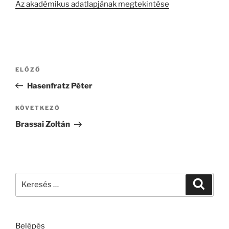
Az akadémikus adatlapjának megtekintése
Bejegyzés
Korábbi
ELŐZŐ
navigáció
bejegyzés
Hasenfratz Péter
Következő
KÖVETKEZŐ
bejegyzés
Brassai Zoltán
Keresés
Keresé
a
következő
kifejezésre:
Belépés