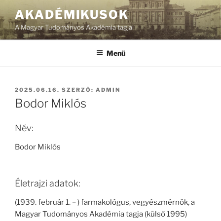
Tartalomhoz
AKADÉMIKUSOK
A Magyar Tudományos Akadémia tagjai
Menü
BEKÜLDVE:
2025.06.16.
SZERZŐ:
ADMIN
Bodor Miklós
Név:
Bodor Miklós
Életrajzi adatok:
(1939. február 1. – ) farmakológus, vegyészmérnök, a
Magyar Tudományos Akadémia tagja (külső 1995)