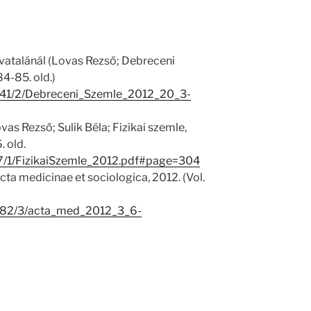
vatalánál (Lovas Rezső; Debreceni
84-85. old.)
24641/2/Debreceni_Szemle_2012_20_3-
as Rezső; Sulik Béla; Fizikai szemle,
. old.
137/1/FizikaiSzemle_2012.pdf#page=304
a medicinae et sociologica, 2012. (Vol.
22682/3/acta_med_2012_3_6-