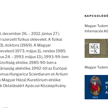
KAPCSOLÓDÓ
Magyar Tudomá
Információs K
 december 26. – 2012. június 27.)
szerzett fizikus oklevelet. A fizikai
), doktora (1969). A Magyar
velező 1973. május 11., rendes 1985.
jus 24. – 1993. május 13.), 1993-99-ben
zottság elnöke. 1985-90-ben a
Magyar Tudom
ársaság alelnöke, 1992-től az Európai
omus Hungarica Scientiarum et Artium
 Magyar Háza) Kuratórium elnöke
ok Oktatásáért Apáczai Közalapítvány