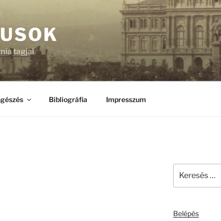
KUSOK
ia tagjai
gészés
Bibliográfia
Impresszum
Keresés
a
következő
kifejezésre:
Belépés