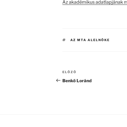
Az akadémikus adatlapjának 
CÍMKÉK
AZ MTA ALELNÖKE
Bejegyzés
Korábbi
ELŐZŐ
navigáció
bejegyzés
Benkő Loránd