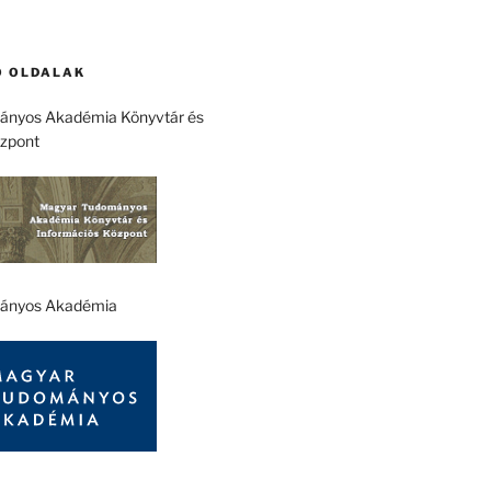
 OLDALAK
nyos Akadémia Könyvtár és
özpont
ányos Akadémia