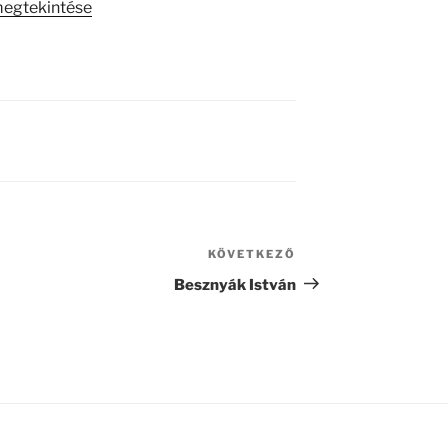
megtekintése
KÖVETKEZŐ
Következő
bejegyzés
Besznyák István