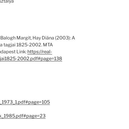
sztálya
 Balogh Margit, Hay Diána (2003): A
 tagjai 1825-2002. MTA
dapest Link:
https://real-
jai1825-2002.pdf#page=138
ok_1973_1.pdf#page=105
sok_1985.pdf#page=23