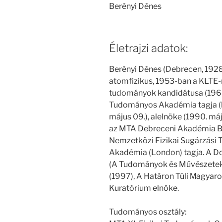
Berényi Dénes
Életrajzi adatok:
Berényi Dénes (Debrecen, 1928.
atomfizikus, 1953-ban a KLTE-n 
tudományok kandidátusa (1963
Tudományos Akadémia tagja (le
május 09.), alelnöke (1990. má
az MTA Debreceni Akadémia Bi
Nemzetközi Fizikai Sugárzási T
Akadémia (London) tagja. A D
(A Tudományok és Művészetek
(1997), A Határon Túli Мagyar
Kuratórium elnöke.
Tudományos osztály: