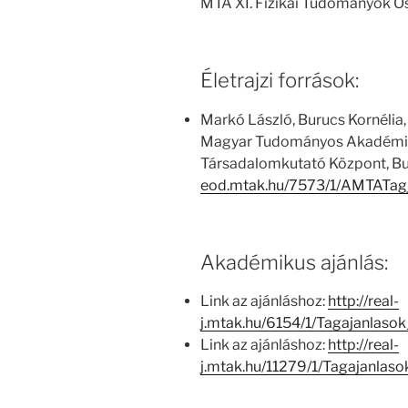
MTA XI. Fizikai Tudományok O
Életrajzi források:
Markó László, Burucs Kornélia,
Magyar Tudományos Akadémia
Társadalomkutató Központ, Bu
eod.mtak.hu/7573/1/AMTATag
Akadémikus ajánlás:
Link az ajánláshoz:
http://real-
j.mtak.hu/6154/1/Tagajanlas
Link az ajánláshoz:
http://real-
j.mtak.hu/11279/1/Tagajanla