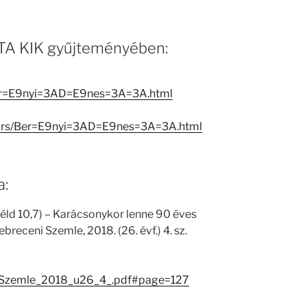
 MTA KIK gyűjteményében:
Ber=E9nyi=3AD=E9nes=3A=3A.html
eators/Ber=E9nyi=3AD=E9nes=3A=3A.html
a:
éld 10,7) – Karácsonykor lenne 90 éves
receni Szemle, 2018. (26. évf.) 4. sz.
i_Szemle_2018_u26_4_.pdf#page=127