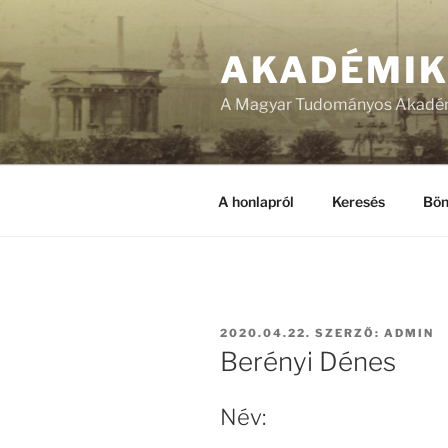
Tartalomhoz
AKADÉMI
A Magyar Tudományos Akadém
A honlapról
Keresés
Bön
BEKÜLDVE:
2020.04.22.
SZERZŐ:
ADMIN
Berényi Dénes
Név: