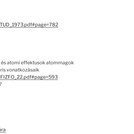
/MATUD_1973.pdf#page=782
ű és atomi effektusok atommagok
áris vonatkozásaik
/MAFIZFO_22.pdf#page=593
?
ára