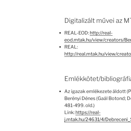
Digitalizált művei az
REAL-EOD:
http://real-
eod.mtak.hu/view/creators/
REAL:
http://real.mtak.hu/view/cr
Emlékkötet/bibliográfi
Az igazak emlékezete áldott (P
Berényi Dénes (Gaál Botond; Deb
481-499. old.)
Link:
https://real-
j.mtak.hu/24631/4/Debrecen