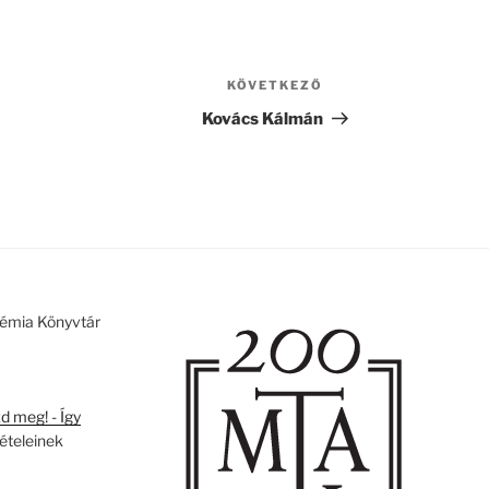
KÖVETKEZŐ
Következő
bejegyzés
Kovács Kálmán
émia Könyvtár
 meg! - Így
tételeinek