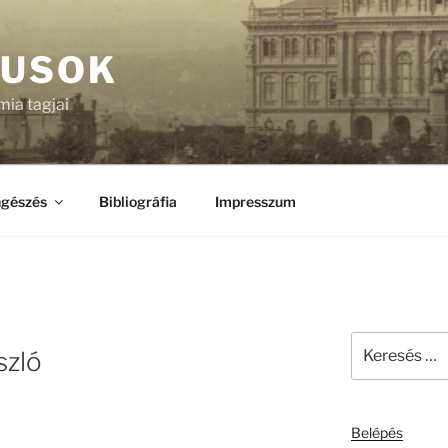
KUSOK
ia tagjai
gészés
Bibliográfia
Impresszum
Keresés
szló
a
következő
kifejezésre:
Belépés