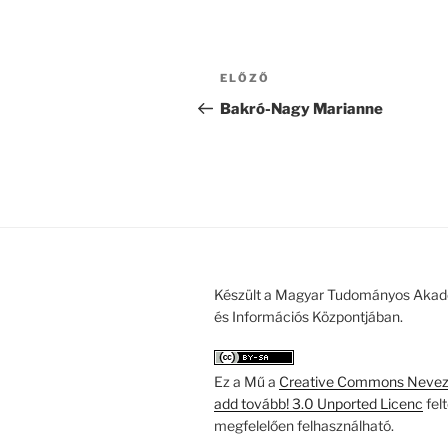
Bejegyzés
Korábbi
ELŐZŐ
navigáció
bejegyzés
Bakró-Nagy Marianne
Készült a Magyar Tudományos Akad
és Információs Központjában.
Ez a Mű a
Creative Commons Nevezd
add tovább! 3.0 Unported Licenc
fel
megfelelően felhasználható.