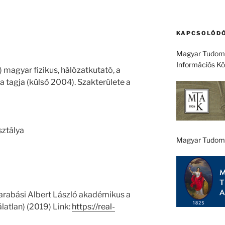
KAPCSOLÓDÓ
Magyar Tudomá
Információs K
) magyar fizikus, hálózatkutató, a
agja (külső 2004). Szakterülete a
sztálya
Magyar Tudom
Barabási Albert László akadémikus a
álatlan) (2019) Link:
https://real-