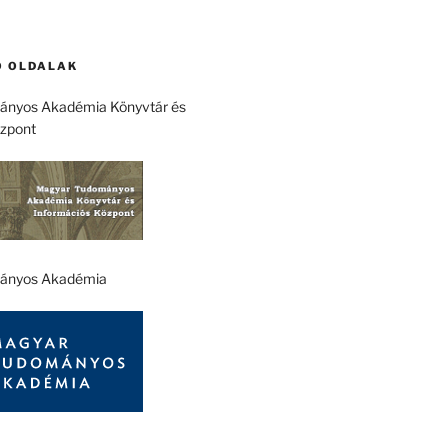
 OLDALAK
nyos Akadémia Könyvtár és
özpont
ányos Akadémia