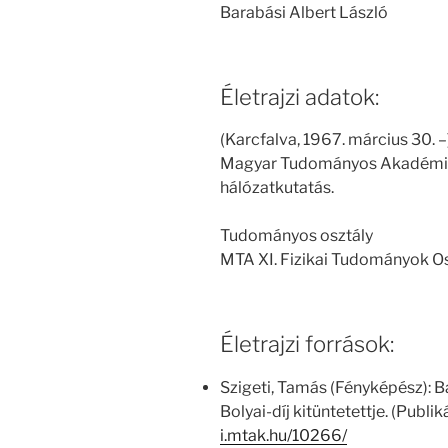
Barabási Albert László
Életrajzi adatok:
(Karcfalva, 1967. március 30. –
Magyar Tudományos Akadémia t
hálózatkutatás.
Tudományos osztály
MTA XI. Fizikai Tudományok O
Életrajzi források:
Szigeti, Tamás (Fényképész): 
Bolyai-díj kitüntetettje. (Publik
i.mtak.hu/10266/