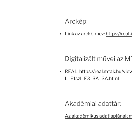
Arckép:
Link az arcképhez:
https://real
Digitalizált művei az
REAL:
https://real.mtak.hu/vi
L=E1szl=F3=3A=3A.html
Akadémiai adattár:
Az akadémikus adatlapjának 