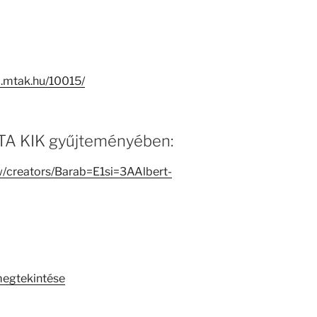
-i.mtak.hu/10015/
 MTA KIK gyűjteményében:
ew/creators/Barab=E1si=3AAlbert-
megtekintése