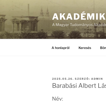
Tartalomhoz
AKADÉMI
A Magyar Tudományos Akadém
A honlapról
Keresés
Bön
BEKÜLDVE:
2025.05.26.
SZERZŐ:
ADMIN
Barabási Albert Lá
Név: