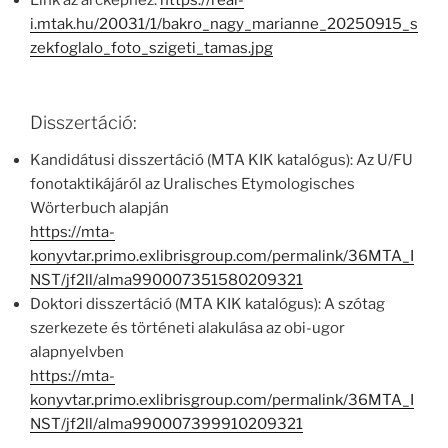
Link az arcképhez:
https://real-
i.mtak.hu/20031/1/bakro_nagy_marianne_20250915_s
zekfoglalo_foto_szigeti_tamas.jpg
Disszertáció:
Kandidátusi disszertáció (MTA KIK katalógus): Az U/FU
fonotaktikájáról az Uralisches Etymologisches
Wörterbuch alapján
https://mta-
konyvtar.primo.exlibrisgroup.com/permalink/36MTA_I
NST/jf2ll/alma990007351580209321
Doktori disszertáció (MTA KIK katalógus): A szótag
szerkezete és történeti alakulása az obi-ugor
alapnyelvben
https://mta-
konyvtar.primo.exlibrisgroup.com/permalink/36MTA_I
NST/jf2ll/alma990007399910209321