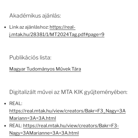
Akadémikus ajánlás:
Link az ajánláshoz:
https://real-
j.mtak.hu/28381/1/MT2024Tag.pdf#page=9
Publikációs lista:
Magyar Tudományos Művek Tára
Digitalizált művei az MTA KIK gyűjteményében:
REAL:
https://real.mtak.hu/view/creators/Bakr=F3_Nagy=3A
Mariann=3A=3A.html
REAL:
https://real.mtak.hu/view/creators/Bakr=F3-
Nagy=3AMarianne=3A=3A.html