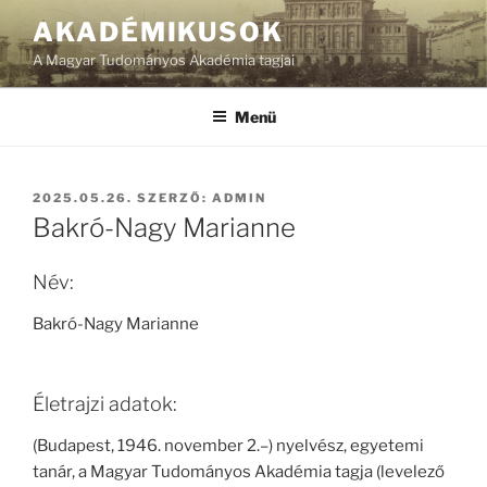
Tartalomhoz
AKADÉMIKUSOK
A Magyar Tudományos Akadémia tagjai
Menü
BEKÜLDVE:
2025.05.26.
SZERZŐ:
ADMIN
Bakró-Nagy Marianne
Név:
Bakró-Nagy Marianne
Életrajzi adatok:
(Budapest, 1946. november 2.–) nyelvész, egyetemi
tanár, a Magyar Tudományos Akadémia tagja (levelező