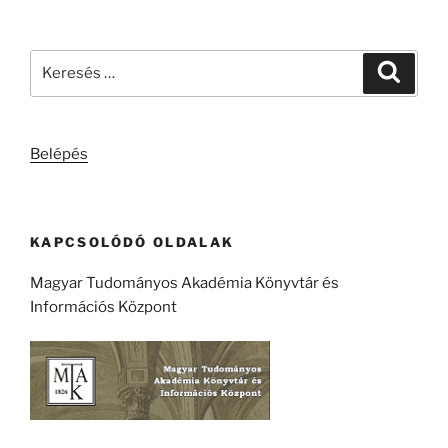
Keresés
Keresé
a
következő
kifejezésre:
Belépés
KAPCSOLÓDÓ OLDALAK
Magyar Tudományos Akadémia Könyvtár és
Információs Központ