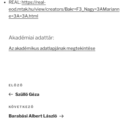
REAL:
https://real-
eod.mtak.hu/view/creators/Bakr=F3_Nagy=3AMariann
e=3A=3A.html
Akadémiai adattár:
Az akadémikus adatlapjának megtekintése
Bejegyzés
Korábbi
ELŐZŐ
navigáció
bejegyzés
Szüllő Géza
Következő
KÖVETKEZŐ
bejegyzés
Barabási Albert László