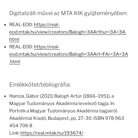
Digitalizált művei az MTA KIK gyűjteményében:
REAL-EOD:
https://real-
eod.mtak.hu/view/creators/Balogh=3AArthur=3A=3A.
html
REAL-EOD:
https://real-
eod.mtak.hu/view/creators/Balogh=3AArt=FAr=3A=3A
.html
Emlékkötet/bibliográfia:
Hamza, Gábor (2021) Balogh Artúr (1866–1951), a
Magyar Tudományos Akadémia levelező tagja. In:
Portrék a Magyar Tudományos Akadémia tagjairól.
Akadémiai Kiadó, Budapest, pp. 27-30. ISBN 978 963
454 706 8
Link:
https://real.mtak.hu/193674/