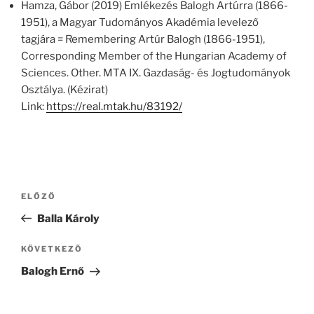
Hamza, Gábor (2019) Emlékezés Balogh Artúrra (1866-
1951), a Magyar Tudományos Akadémia levelező
tagjára = Remembering Artúr Balogh (1866-1951),
Corresponding Member of the Hungarian Academy of
Sciences. Other. MTA IX. Gazdaság- és Jogtudományok
Osztálya. (Kézirat)
Link:
https://real.mtak.hu/83192/
Bejegyzés
Korábbi
ELŐZŐ
navigáció
bejegyzés
Balla Károly
Következő
KÖVETKEZŐ
bejegyzés
Balogh Ernő