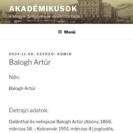
Tartalomhoz
AKADÉMIKUSOK
A Magyar Tudományos Akadémia tagjai
Menü
BEKÜLDVE:
2024.11.06.
SZERZŐ:
ADMIN
Balogh Artúr
Név:
Balogh Artúr
Életrajzi adatok:
Galánthai és nebojszai Balogh Artúr (Abony, 1866.
március 18. – Kolozsvár, 1951. március 4.) jogtudós,