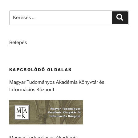
Keresés
Keresé
a
következő
kifejezésre:
Belépés
KAPCSOLÓDÓ OLDALAK
Magyar Tudományos Akadémia Könyvtár és
Információs Központ
Magyar Tudományos Akadémia