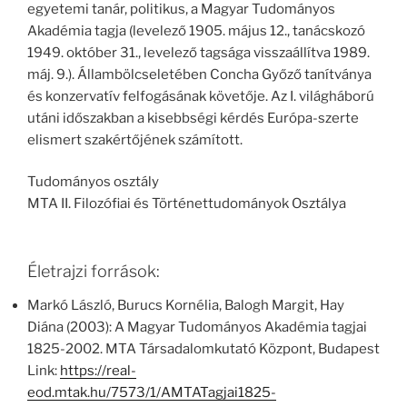
egyetemi tanár, politikus, a Magyar Tudományos
Akadémia tagja (levelező 1905. május 12., tanácskozó
1949. október 31., levelező tagsága visszaállítva 1989.
máj. 9.). Állambölcseletében Concha Győző tanítványa
és konzervatív felfogásának követője. Az I. világháború
utáni időszakban a kisebbségi kérdés Európa-szerte
elismert szakértőjének számított.
Tudományos osztály
MTA II. Filozófiai és Történettudományok Osztálya
Életrajzi források:
Markó László, Burucs Kornélia, Balogh Margit, Hay
Diána (2003): A Magyar Tudományos Akadémia tagjai
1825-2002. MTA Társadalomkutató Központ, Budapest
Link:
https://real-
eod.mtak.hu/7573/1/AMTATagjai1825-