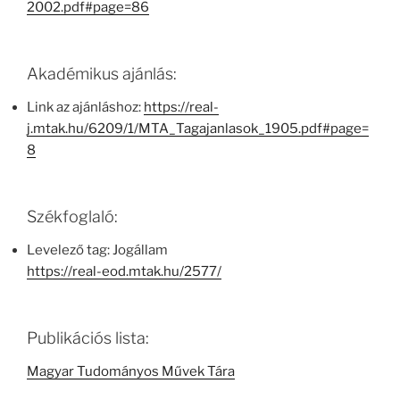
2002.pdf#page=86
Akadémikus ajánlás:
Link az ajánláshoz:
https://real-
j.mtak.hu/6209/1/MTA_Tagajanlasok_1905.pdf#page=
8
Székfoglaló:
Levelező tag: Jogállam
https://real-eod.mtak.hu/2577/
Publikációs lista:
Magyar Tudományos Művek Tára