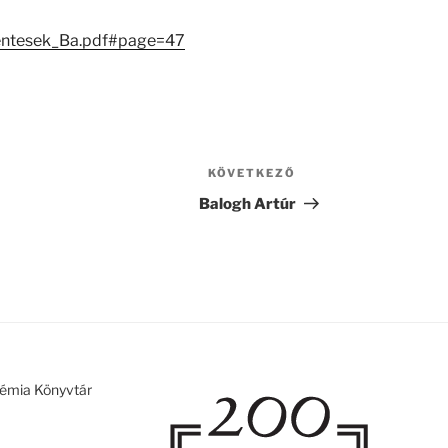
entesek_Ba.pdf#page=47
KÖVETKEZŐ
Következő
bejegyzés
Balogh Artúr
émia Könyvtár