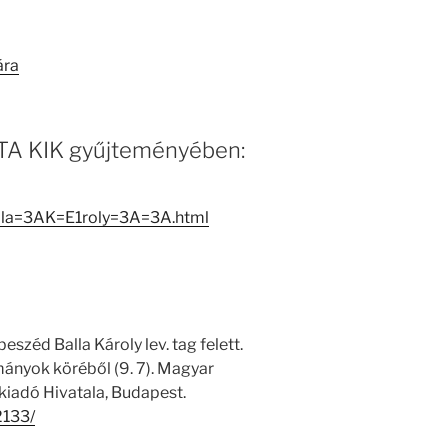
ára
 MTA KIK gyűjteményében:
alla=3AK=E1roly=3A=3A.html
széd Balla Károly lev. tag felett.
ányok köréből (9. 7). Magyar
adó Hivatala, Budapest.
2133/