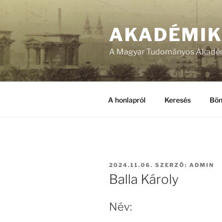
Tartalomhoz
AKADÉMI
A Magyar Tudományos Akadém
A honlapról
Keresés
Bön
BEKÜLDVE:
2024.11.06.
SZERZŐ:
ADMIN
Balla Károly
Név: