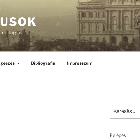
KUSOK
ia tagjai
gészés
Bibliográfia
Impresszum
Keresés
a
következő
kifejezésre:
Belépés