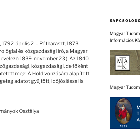
KAPCSOLÓDÓ
Magyar Tudomá
Információs K
1792. április 2. – Pótharaszt, 1873.
orológiai és közgazdasági író, a Magyar
evelező 1839. november 23.). Az 1840-
zőgazdasági, közgazdasági, de főként
tetett meg. A Hold vonzására alapított
eteg adatot gyűjtött, időjóslással is
Magyar Tudom
ományok Osztálya