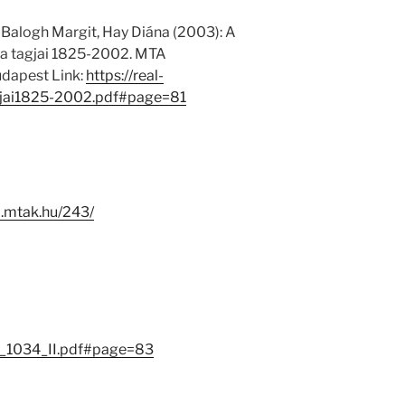
 Balogh Margit, Hay Diána (2003): A
 tagjai 1825-2002. MTA
dapest Link:
https://real-
jai1825-2002.pdf#page=81
-i.mtak.hu/243/
_1034_II.pdf#page=83