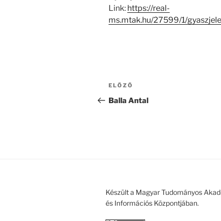
Link:
https://real-
ms.mtak.hu/27599/1/gyaszjel
Bejegyzés
Korábbi
ELŐZŐ
navigáció
bejegyzés
Balla Antal
Készült a Magyar Tudományos Akad
és Információs Központjában.