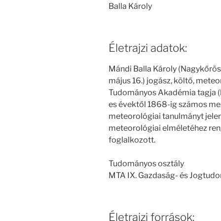
Balla Károly
Életrajzi adatok:
Mándi Balla Károly (Nagykőrös, 
május 16.) jogász, költő, mete
Tudományos Akadémia tagja (l
es évektől 1868-ig számos me
meteorológiai tanulmányt jelen
meteorológiai elméletéhez reng
foglalkozott.
Tudományos osztály
MTA IX. Gazdaság- és Jogtud
Életrajzi források: