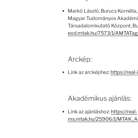
Markó László, Burucs Kornélia,
Magyar Tudományos Akadémia
Társadalomkutató Központ, Bu
eod.mtak.hu/7573/1/AMTATag
Arckép:
Link az arcképhez:
https://real
Akadémikus ajánlás:
Link az ajánláshoz:
https://real-
ms.mtak.hu/25906/1/MTAK_A