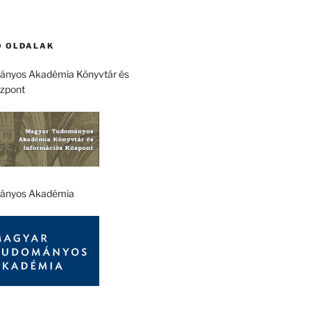
 OLDALAK
nyos Akadémia Könyvtár és
özpont
ányos Akadémia