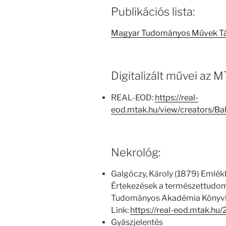
Publikációs lista:
Magyar Tudományos Művek T
Digitalizált művei az
REAL-EOD:
https://real-
eod.mtak.hu/view/creators/B
Nekrológ:
Galgóczy, Károly (1879) Emlékbe
Értekezések a természettudom
Tudományos Akadémia Könyvki
Link:
https://real-eod.mtak.hu/
Gyászjelentés