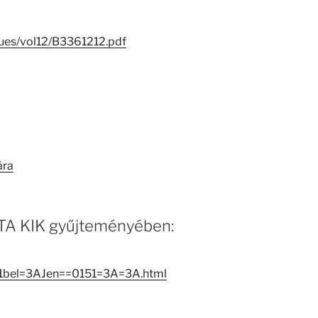
ssues/vol12/B3361212.pdf
ára
 MTA KIK gyűjteményében:
C1bel=3AJen==0151=3A=3A.html