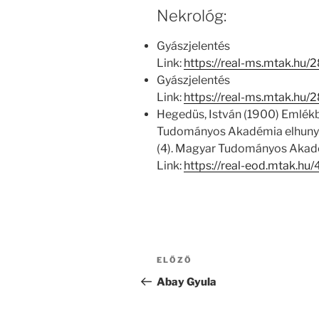
Nekrológ:
Gyászjelentés
Link:
https://real-ms.mtak.hu
Gyászjelentés
Link:
https://real-ms.mtak.hu
Hegedüs, István (1900) Emlékb
Tudományos Akadémia elhunyt t
(4). Magyar Tudományos Akad
Link:
https://real-eod.mtak.hu/
Bejegyzés
Korábbi
ELŐZŐ
navigáció
bejegyzés
Abay Gyula