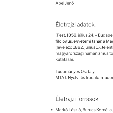
Ábel Jenő
Életrajzi adatok:
(Pest, 1858. július 24. – Budap
filológus, egyetemi tanár, a 
(levelező 1882. június 1.). Jele
magyarországi humanizmus tör
kutatásai.
Tudományos Osztály:
MTA I. Nyelv- és Irodalomtud
Életrajzi források:
Markó László, Burucs Kornélia,