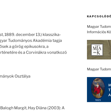
KAPCSOLÓDÓ
Magyar Tudomá
Információs K
est, 1889. december 13.) klasszika-
Magyar Tudományos Akadémia tagja
ntősek a görög epikusokra, a
ténetére és a Corvinákra vonatkozó
Magyar Tudom
ományok Osztálya
 Balogh Margit, Hay Diána (2003): A