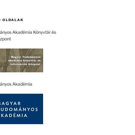
 OLDALAK
nyos Akadémia Könyvtár és
özpont
ányos Akadémia