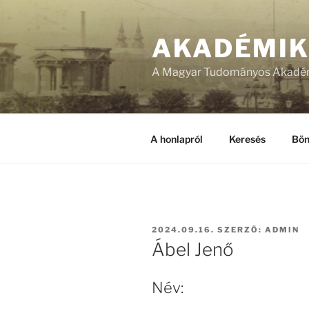
Tartalomhoz
AKADÉMI
A Magyar Tudományos Akadém
A honlapról
Keresés
Bön
BEKÜLDVE:
2024.09.16.
SZERZŐ:
ADMIN
Ábel Jenő
Név: