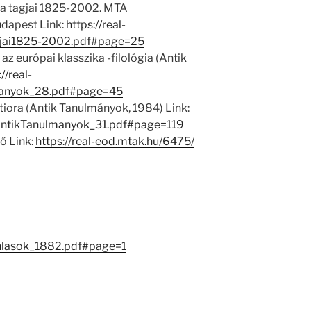
 tagjai 1825-2002. MTA
dapest Link:
https://real-
jai1825-2002.pdf#page=25
z európai klasszika -filológia (Antik
//real-
manyok_28.pdf#page=45
tiora (Antik Tanulmányok, 1984) Link:
1/AntikTanulmanyok_31.pdf#page=119
ő Link:
https://real-eod.mtak.hu/6475/
nlasok_1882.pdf#page=1