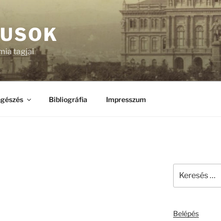
KUSOK
ia tagjai
gészés
Bibliográfia
Impresszum
Keresés
a
következő
kifejezésre:
Belépés