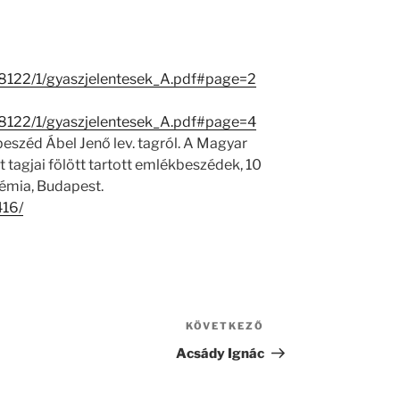
/28122/1/gyaszjelentesek_A.pdf#page=2
/28122/1/gyaszjelentesek_A.pdf#page=4
eszéd Ábel Jenő lev. tagról. A Magyar
agjai fölött tartott emlékbeszédek, 10
émia, Budapest.
416/
KÖVETKEZŐ
Következő
bejegyzés
Acsády Ignác