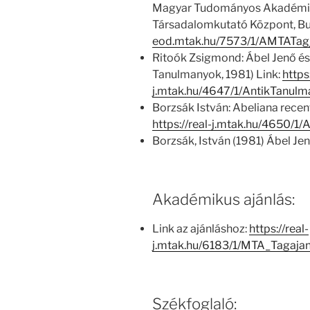
Magyar Tudományos Akadémia
Társadalomkutató Központ, Bu
eod.mtak.hu/7573/1/AMTATag
Ritoók Zsigmond: Ábel Jenő és a
Tanulmanyok, 1981) Link:
https:
j.mtak.hu/4647/1/AntikTanul
Borzsák István: Abeliana recen
https://real-j.mtak.hu/4650/
Borzsák, István (1981) Ábel Jen
Akadémikus ajánlás:
Link az ajánláshoz:
https://real-
j.mtak.hu/6183/1/MTA_Tagaja
Székfoglaló: