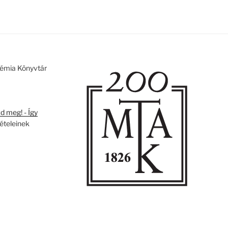
émia Könyvtár
 meg! - Így
tételeinek