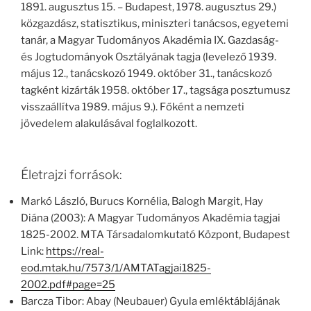
1891. augusztus 15. – Budapest, 1978. augusztus 29.)
közgazdász, statisztikus, miniszteri tanácsos, egyetemi
tanár, a Magyar Tudományos Akadémia IX. Gazdaság-
és Jogtudományok Osztályának tagja (levelező 1939.
május 12., tanácskozó 1949. október 31., tanácskozó
tagként kizárták 1958. október 17., tagsága posztumusz
visszaállítva 1989. május 9.). Főként a nemzeti
jövedelem alakulásával foglalkozott.
Életrajzi források:
Markó László, Burucs Kornélia, Balogh Margit, Hay
Diána (2003): A Magyar Tudományos Akadémia tagjai
1825-2002. MTA Társadalomkutató Központ, Budapest
Link:
https://real-
eod.mtak.hu/7573/1/AMTATagjai1825-
2002.pdf#page=25
Barcza Tibor: Abay (Neubauer) Gyula emléktáblájának