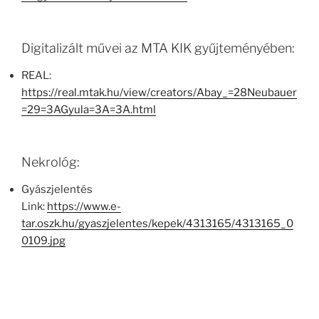
Digitalizált művei az MTA KIK gyűjteményében:
REAL:
https://real.mtak.hu/view/creators/Abay_=28Neubauer
=29=3AGyula=3A=3A.html
Nekrológ:
Gyászjelentés
Link:
https://www.e-
tar.oszk.hu/gyaszjelentes/kepek/4313165/4313165_0
0109.jpg