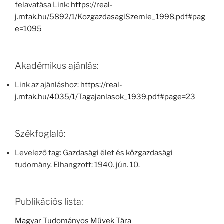
felavatása Link:
https://real-
j.mtak.hu/5892/1/KozgazdasagiSzemle_1998.pdf#pag
e=1095
Akadémikus ajánlás:
Link az ajánláshoz:
https://real-
j.mtak.hu/4035/1/Tagajanlasok_1939.pdf#page=23
Székfoglaló:
Levelező tag: Gazdasági élet és közgazdasági
tudomány. Elhangzott: 1940. jún. 10.
Publikációs lista:
Magyar Tudományos Művek Tára