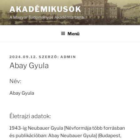
Tartalomhoz
AKADÉMIKUSOK
A Magyar Tudományos Akadémia tagjai
Menü
BEKÜLDVE:
2024.09.12.
SZERZŐ:
ADMIN
Abay Gyula
Név:
Abay Gyula
Életrajzi adatok:
1943-ig Neubauer Gyula [Névformája több forrásban
és publikációban: Abay Neubauer Gyula] (Budapest,