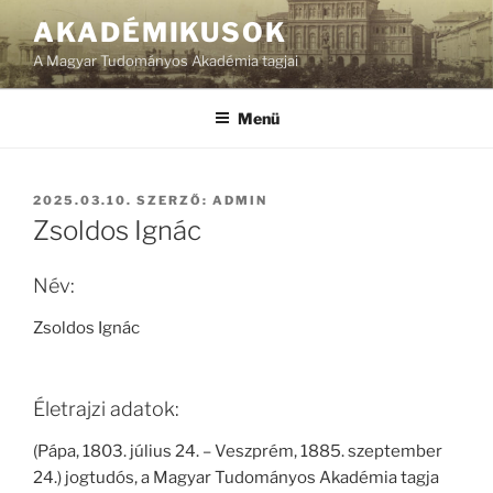
Tartalomhoz
AKADÉMIKUSOK
A Magyar Tudományos Akadémia tagjai
Menü
BEKÜLDVE:
2025.03.10.
SZERZŐ:
ADMIN
Zsoldos Ignác
Név:
Zsoldos Ignác
Életrajzi adatok:
(Pápa, 1803. július 24. – Veszprém, 1885. szeptember
24.) jogtudós, a Magyar Tudományos Akadémia tagja