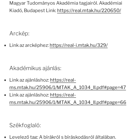
Magyar Tudományos Akadémia tagjairól. Akadémiai
Kiadó, Budapest Link:
https://real.mtak.hu/220650/
Arckép:
Link az arcképhez:
https://real-i.mtak.hu/329/
Akadémikus ajánlás:
Link az ajánláshoz:
https://real-
ms.mtak.hu/25906/1/MTAK_A_1034_II.pdf#page=47
Link az ajánláshoz:
https://real-
ms.mtak.hu/25906/1/MTAK_A_1034_II.pdf#page=66
Székfoglaló:
Levelező tag: A bírákról s bíráskodásról általában.