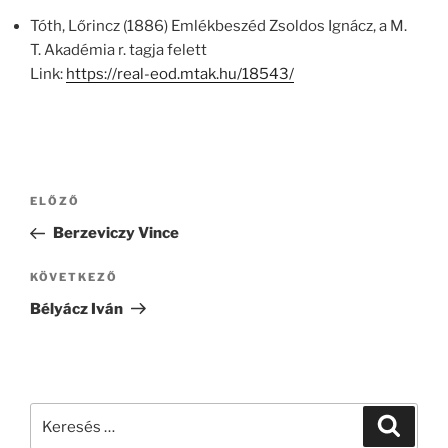
Tóth, Lőrincz (1886) Emlékbeszéd Zsoldos Ignácz, a M.
T. Akadémia r. tagja felett
Link:
https://real-eod.mtak.hu/18543/
Bejegyzés
Korábbi
ELŐZŐ
navigáció
bejegyzés
Berzeviczy Vince
Következő
KÖVETKEZŐ
bejegyzés
Bélyácz Iván
Keresés
Keresé
a