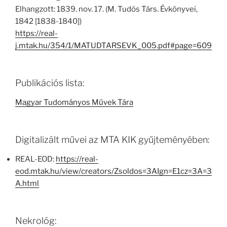
Elhangzott: 1839. nov. 17. (M. Tudós Társ. Évkönyvei,
1842 [1838-1840])
https://real-
j.mtak.hu/354/1/MATUDTARSEVK_005.pdf#page=609
Publikációs lista:
Magyar Tudományos Művek Tára
Digitalizált művei az MTA KIK gyűjteményében:
REAL-EOD:
https://real-
eod.mtak.hu/view/creators/Zsoldos=3AIgn=E1cz=3A=3
A.html
Nekrológ: