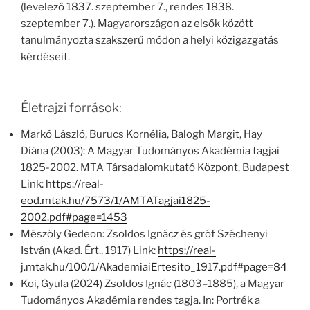
(levelező 1837. szeptember 7., rendes 1838.
szeptember 7.). Magyarországon az elsők között
tanulmányozta szakszerű módon a helyi közigazgatás
kérdéseit.
Életrajzi források:
Markó László, Burucs Kornélia, Balogh Margit, Hay
Diána (2003): A Magyar Tudományos Akadémia tagjai
1825-2002. MTA Társadalomkutató Központ, Budapest
Link:
https://real-
eod.mtak.hu/7573/1/AMTATagjai1825-
2002.pdf#page=1453
Mészöly Gedeon: Zsoldos Ignácz és gróf Széchenyi
István (Akad. Ért., 1917) Link:
https://real-
j.mtak.hu/100/1/AkademiaiErtesito_1917.pdf#page=84
Koi, Gyula (2024) Zsoldos Ignác (1803–1885), a Magyar
Tudományos Akadémia rendes tagja. In: Portrék a