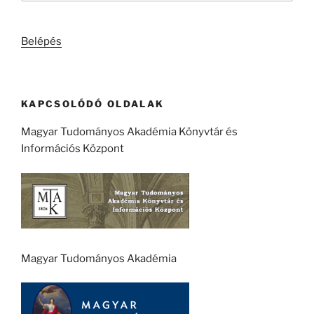
következő
kifejezésre:
Belépés
KAPCSOLÓDÓ OLDALAK
Magyar Tudományos Akadémia Könyvtár és
Információs Központ
Magyar Tudományos Akadémia