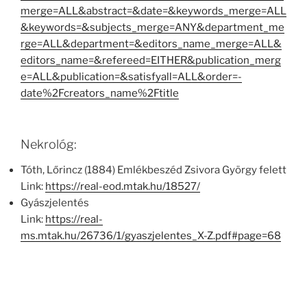
merge=ALL&abstract=&date=&keywords_merge=ALL
&keywords=&subjects_merge=ANY&department_me
rge=ALL&department=&editors_name_merge=ALL&
editors_name=&refereed=EITHER&publication_merg
e=ALL&publication=&satisfyall=ALL&order=-
date%2Fcreators_name%2Ftitle
Nekrológ:
Tóth, Lőrincz (1884) Emlékbeszéd Zsivora György felett
Link:
https://real-eod.mtak.hu/18527/
Gyászjelentés
Link:
https://real-
ms.mtak.hu/26736/1/gyaszjelentes_X-Z.pdf#page=68