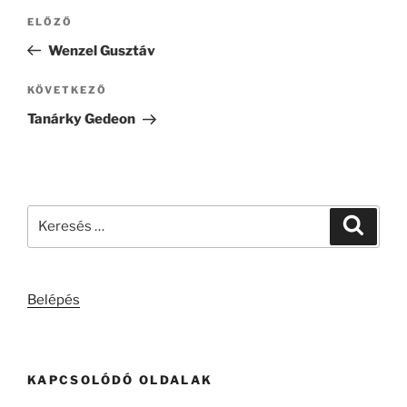
Bejegyzés
Korábbi
ELŐZŐ
navigáció
bejegyzés
Wenzel Gusztáv
Következő
KÖVETKEZŐ
bejegyzés
Tanárky Gedeon
Keresés
Keresé
a
következő
kifejezésre:
Belépés
KAPCSOLÓDÓ OLDALAK