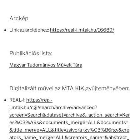
Arckép:
Link az arcképhez:
https://real-i.mtak.hu/16689/
Publikációs lista:
Magyar Tudományos Művek Tára
Digitalizált művei az MTA KIK gyűjteményében:
REAL-I:
https://real-
i.mtak.hu/cgi/search/archive/advanced?
screen=Search&dataset=archive&_action_search=Ker
es%C3%A9s&documents_merge=ALL&documents=
&title_merge=ALL&title=zsivora+gy%C3%B6rgy&cre
ators_name_merge=ALL&creators_name=&abstract_