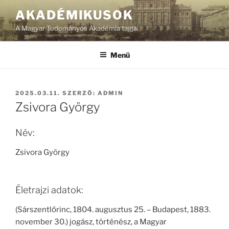
Tartalomhoz
AKADÉMIKUSOK
A Magyar Tudományos Akadémia tagjai
Menü
BEKÜLDVE:
2025.03.11.
SZERZŐ:
ADMIN
Zsivora György
Név:
Zsivora György
Életrajzi adatok:
(Sárszentlőrinc, 1804. augusztus 25. – Budapest, 1883.
november 30.) jogász, történész, a Magyar