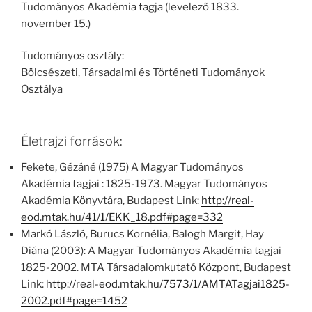
Tudományos Akadémia tagja (levelező 1833.
november 15.)
Tudományos osztály:
Bölcsészeti, Társadalmi és Történeti Tudományok
Osztálya
Életrajzi források:
Fekete, Gézáné (1975) A Magyar Tudományos
Akadémia tagjai : 1825-1973. Magyar Tudományos
Akadémia Könyvtára, Budapest Link:
http://real-
eod.mtak.hu/41/1/EKK_18.pdf#page=332
Markó László, Burucs Kornélia, Balogh Margit, Hay
Diána (2003): A Magyar Tudományos Akadémia tagjai
1825-2002. MTA Társadalomkutató Központ, Budapest
Link:
http://real-eod.mtak.hu/7573/1/AMTATagjai1825-
2002.pdf#page=1452