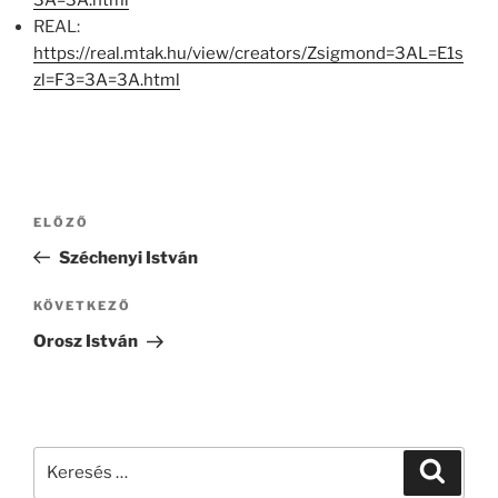
3A=3A.html
REAL:
https://real.mtak.hu/view/creators/Zsigmond=3AL=E1s
zl=F3=3A=3A.html
Bejegyzés
Korábbi
ELŐZŐ
navigáció
bejegyzés
Széchenyi István
Következő
KÖVETKEZŐ
bejegyzés
Orosz István
Keresés
Keresé
a