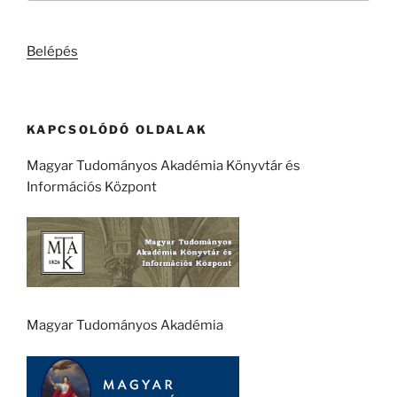
következő
kifejezésre:
Belépés
KAPCSOLÓDÓ OLDALAK
Magyar Tudományos Akadémia Könyvtár és
Információs Központ
Magyar Tudományos Akadémia