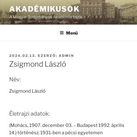
Tartalomhoz
AKADÉMIKUSOK
A Magyar Tudományos Akadémia tagjai
Menü
BEKÜLDVE:
2024.02.13.
SZERZŐ:
ADMIN
Zsigmond László
Név:
Zsigmond László
Életrajzi adatok:
(Mohács, 1907. december 03. – Budapest 1992. április
14.) történész. 1931-ben a pécsi egyetemen