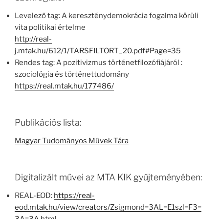
Levelező tag: A kereszténydemokrácia fogalma körüli
vita politikai értelme
http://real-
j.mtak.hu/612/1/TARSFILTORT_20.pdf#Page=35
Rendes tag: A pozitivizmus történetfilozófiájáról :
szociológia és történettudomány
https://real.mtak.hu/177486/
Publikációs lista:
Magyar Tudományos Művek Tára
Digitalizált művei az MTA KIK gyűjteményében:
REAL-EOD:
https://real-
eod.mtak.hu/view/creators/Zsigmond=3AL=E1szl=F3=