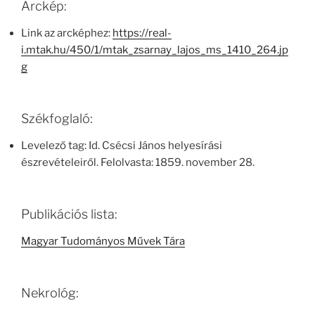
Arckép:
Link az arcképhez:
https://real-
i.mtak.hu/450/1/mtak_zsarnay_lajos_ms_1410_264.jp
g
Székfoglaló:
Levelező tag: Id. Csécsi János helyesírási
észrevételeiről. Felolvasta: 1859. november 28.
Publikációs lista:
Magyar Tudományos Művek Tára
Nekrológ: