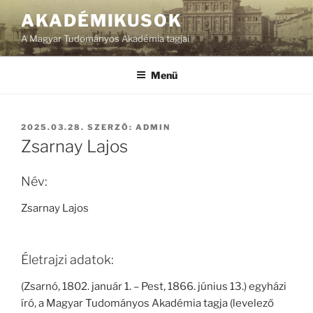
Tartalomhoz
AKADÉMIKUSOK
A Magyar Tudományos Akadémia tagjai
Menü
BEKÜLDVE:
2025.03.28.
SZERZŐ:
ADMIN
Zsarnay Lajos
Név:
Zsarnay Lajos
Életrajzi adatok:
(Zsarnó, 1802. január 1. – Pest, 1866. június 13.) egyházi
író, a Magyar Tudományos Akadémia tagja (levelező