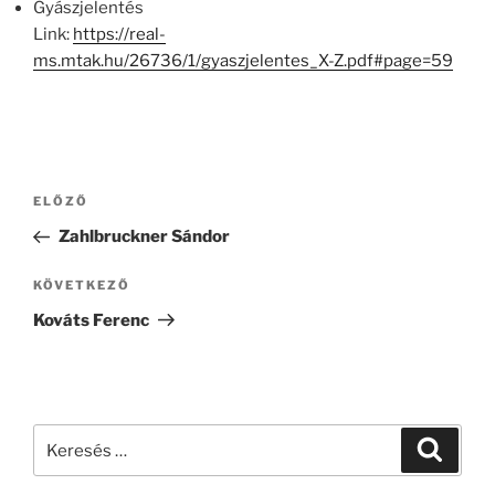
Gyászjelentés
Link:
https://real-
ms.mtak.hu/26736/1/gyaszjelentes_X-Z.pdf#page=59
Bejegyzés
Korábbi
ELŐZŐ
navigáció
bejegyzés
Zahlbruckner Sándor
Következő
KÖVETKEZŐ
bejegyzés
Kováts Ferenc
Keresés
Keresé
a
következő