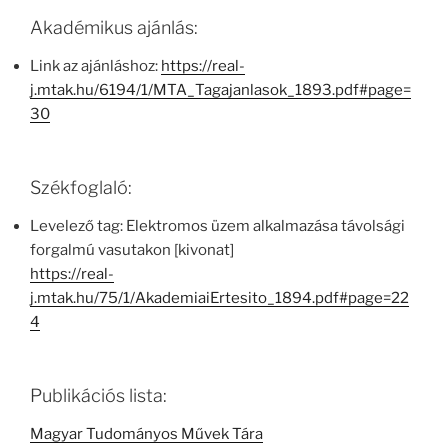
Akadémikus ajánlás:
Link az ajánláshoz:
https://real-
j.mtak.hu/6194/1/MTA_Tagajanlasok_1893.pdf#page=
30
Székfoglaló:
Levelező tag: Elektromos üzem alkalmazása távolsági
forgalmú vasutakon [kivonat]
https://real-
j.mtak.hu/75/1/AkademiaiErtesito_1894.pdf#page=22
4
Publikációs lista:
Magyar Tudományos Művek Tára