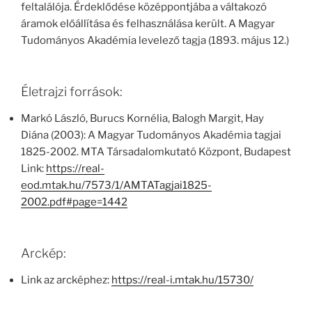
feltalálója. Érdeklődése középpontjába a váltakozó
áramok előállítása és felhasználása került. A Magyar
Tudományos Akadémia levelező tagja (1893. május 12.)
Életrajzi források:
Markó László, Burucs Kornélia, Balogh Margit, Hay
Diána (2003): A Magyar Tudományos Akadémia tagjai
1825-2002. MTA Társadalomkutató Központ, Budapest
Link:
https://real-
eod.mtak.hu/7573/1/AMTATagjai1825-
2002.pdf#page=1442
Arckép:
Link az arcképhez:
https://real-i.mtak.hu/15730/