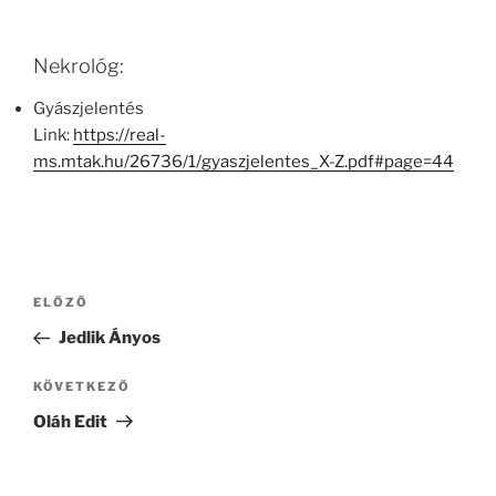
Nekrológ:
Gyászjelentés
Link:
https://real-
ms.mtak.hu/26736/1/gyaszjelentes_X-Z.pdf#page=44
Bejegyzés
Korábbi
ELŐZŐ
navigáció
bejegyzés
Jedlik Ányos
Következő
KÖVETKEZŐ
bejegyzés
Oláh Edit