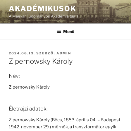
Tartalomhoz
AKADÉMIKUSOK
A Magyar Tudományos Akadémia tagjai
Menü
BEKÜLDVE:
2024.06.13.
SZERZŐ:
ADMIN
Zipernowsky Károly
Név:
Zipernowsky Károly
Életrajzi adatok:
Zipernowsky Károly (Bécs, 1853. április 04. – Budapest,
1942. november 29.) mérnök, a transzformátor egyik