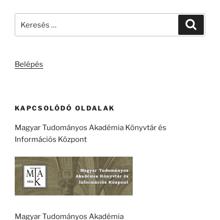
Keresés
Keresé
a
következő
kifejezésre:
Belépés
KAPCSOLÓDÓ OLDALAK
Magyar Tudományos Akadémia Könyvtár és
Információs Központ
Magyar Tudományos Akadémia