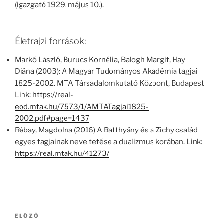
(igazgató 1929. május 10.).
Életrajzi források:
Markó László, Burucs Kornélia, Balogh Margit, Hay
Diána (2003): A Magyar Tudományos Akadémia tagjai
1825-2002. MTA Társadalomkutató Központ, Budapest
Link:
https://real-
eod.mtak.hu/7573/1/AMTATagjai1825-
2002.pdf#page=1437
Rébay, Magdolna (2016) A Batthyány és a Zichy család
egyes tagjainak neveltetése a dualizmus korában. Link:
https://real.mtak.hu/41273/
Bejegyzés
Korábbi
ELŐZŐ