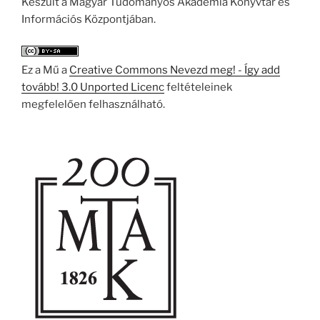
Készült a Magyar Tudományos Akadémia Könyvtár és
Információs Központjában.
Ez a Mű a
Creative Commons Nevezd meg! - Így add
tovább! 3.0 Unported Licenc
feltételeinek
megfelelően felhasználható.