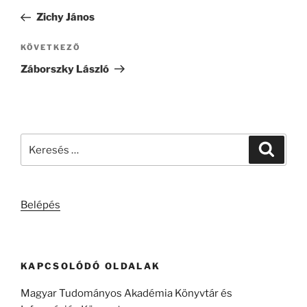
navigáció
bejegyzés
Zichy János
Következő
KÖVETKEZŐ
bejegyzés
Záborszky László
Keresés
Keresé
a
következő
kifejezésre:
Belépés
KAPCSOLÓDÓ OLDALAK
Magyar Tudományos Akadémia Könyvtár és