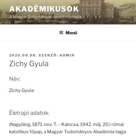
Tartalomhoz
AKADÉMIKUSOK
A Magyar Tudományos Akadémia tagjai
Menü
BEKÜLDVE:
2025.09.08.
SZERZŐ:
ADMIN
Zichy Gyula
Név:
Zichy Gyula
Életrajzi adatok:
(Nagyláng, 1871. nov. 7. – Kalocsa, 1942. máj. 20.) római
katolikus főpap, a Magyar Tudományos Akadémia tagja