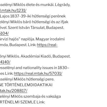
elényi Miklós élete és munkái. Légrády,
d.mtak.hu/1231/
 Lajos 1837-39-iki hűtlenségi perének
ényi Miklós báró hűtlenségi és az ifjak
vel. Szent István Társulat, Budapest.
5104/
rvizi hajós" naplója. Magyar irodalmi
omda, Budapest. Link:
https://real-
ényi Miklós. Akadémiai Kiadó, Budapest.
14140/
selényi and nationality issues in 1830–
es Link:
https://real.mtak.hu/57031/
elényi Miklós hűtlenségi pere.
NE TÖRTÉNELEMDIDAKTIKAI
mtak.hu/208817/
selényi Miklós szembaja és vaksága
TÖRTÉNELMI SZEMLE Link: