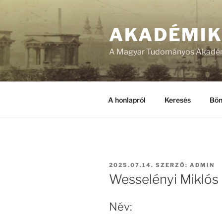
Tartalomhoz
AKADÉMI
A Magyar Tudományos Akadém
A honlapról
Keresés
Bön
BEKÜLDVE:
2025.07.14.
SZERZŐ:
ADMIN
Wesselényi Miklós
Név: