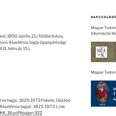
KAPCSOLÓDÓ
Magyar Tudomá
Információs K
t, 1850. április 21.) földbirtokos,
ányos Akadémia tagja (igazgatósági
31. február 15.).
Magyar Tudom
a tagja : 1825-1973 Fekete, Gézáné
kadémia tagjai : 1825-1973. Link:
1/EKK_18.pdf#page=322