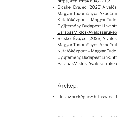
https://real.mtak.hu/82713/
Bicskei, Éva, ed. (2023) A való
Magyar Tudományos Akadémiá
Kutatóközpont – Magyar Tud
Gyűjtemény, Budapest Link:
ht
BarabasMiklos-Avaloszeruke
Bicskei, Éva, ed. (2023) A való
Magyar Tudományos Akadémiá
Kutatóközpont – Magyar Tud
Gyűjtemény, Budapest Link:
ht
BarabasMiklos-Avaloszeruke
Arckép:
Link az arcképhez:
https://real