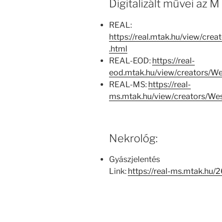
Digitalizált művei az
REAL:
https://real.mtak.hu/view/c
.html
REAL-EOD:
https://real-
eod.mtak.hu/view/creators/
REAL-MS:
https://real-
ms.mtak.hu/view/creators/W
Nekrológ:
Gyászjelentés
Link:
https://real-ms.mtak.hu