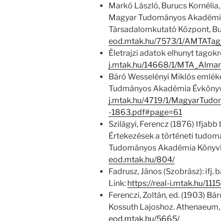
Markó László, Burucs Kornélia,
Magyar Tudományos Akadémia
Társadalomkutató Központ, Bu
eod.mtak.hu/7573/1/AMTATag
Életrajzi adatok elhunyt tagokr
j.mtak.hu/14668/1/MTA_Alm
Báró Wesselényi Miklós emléke
Tudmányos Akadémia Évkönyvei
j.mtak.hu/4719/1/MagyarTu
-1863.pdf#page=61
Szilágyi, Ferencz (1876) Ifjabb 
Értekezések a történeti tudomá
Tudományos Akadémia Könyvki
eod.mtak.hu/804/
Fadrusz, János (Szobrász): ifj.
Link:
https://real-i.mtak.hu/1115
Ferenczi, Zoltán, ed. (1903) Bá
Kossuth Lajoshoz. Athenaeum, 
eod.mtak.hu/5665/