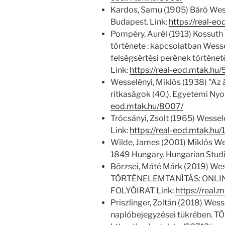
Kardos, Samu (1905) Báró Wess
Budapest. Link:
https://real-eo
Pompéry, Aurél (1913) Kossuth
története : kapcsolatban Wessel
felségsértési perének történeté
Link:
https://real-eod.mtak.hu/
Wesselényi, Miklós (1938) "Az á
ritkaságok (40.). Egyetemi Ny
eod.mtak.hu/8007/
Trócsányi, Zsolt (1965) Wessel
Link:
https://real-eod.mtak.hu/
Wilde, James (2001) Miklós Wes
1849 Hungary. Hungarian Studi
Börzsei, Máté Márk (2019) Wess
TÖRTÉNELEMTANÍTÁS: ONLI
FOLYÓIRAT Link:
https://real.
Priszlinger, Zoltán (2018) Wes
naplóbejegyzései tükrében. 