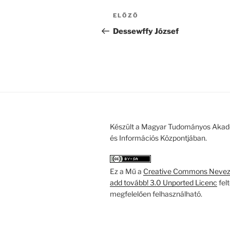
Bejegyzés
Korábbi
ELŐZŐ
navigáció
bejegyzés
Dessewffy József
Készült a Magyar Tudományos Akad
és Információs Központjában.
Ez a Mű a
Creative Commons Nevezd
add tovább! 3.0 Unported Licenc
fel
megfelelően felhasználható.