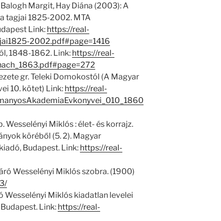
 Balogh Margit, Hay Diána (2003): A
 tagjai 1825-2002. MTA
dapest Link:
https://real-
jai1825-2002.pdf#page=1416
ól, 1848-1862. Link:
https://real-
anach_1863.pdf#page=272
zete gr. Teleki Domokostól (A Magyar
 10. kötet) Link:
https://real-
domanyosAkademiaEvkonyvei_010_1860
b. Wesselényi Miklós : élet- és korrajz.
nyok köréből (5. 2). Magyar
adó, Budapest. Link:
https://real-
 báró Wesselényi Miklós szobra. (1900)
3/
ró Wesselényi Miklós kiadatlan levelei
Budapest. Link:
https://real-