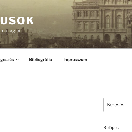
KUSOK
ia tagjai
gészés
Bibliográfia
Impresszum
Keresés
a
következő
kifejezésre:
Belépés