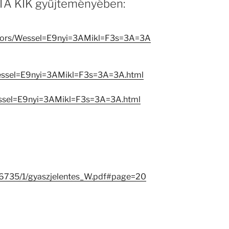
 MTA KIK gyűjteményében:
reators/Wessel=E9nyi=3AMikl=F3s=3A=3A
Wessel=E9nyi=3AMikl=F3s=3A=3A.html
essel=E9nyi=3AMikl=F3s=3A=3A.html
/26735/1/gyaszjelentes_W.pdf#page=20