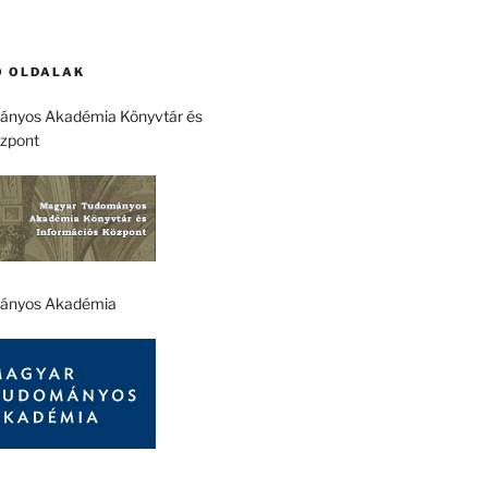
 OLDALAK
nyos Akadémia Könyvtár és
özpont
ányos Akadémia