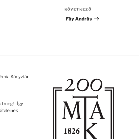
KÖVETKEZŐ
Következő
bejegyzés
Fáy András
émia Könyvtár
 meg! - Így
tételeinek