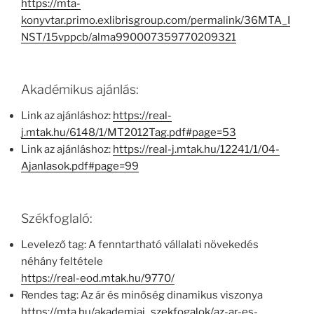
https://mta-
konyvtar.primo.exlibrisgroup.com/permalink/36MTA_I
NST/15vppcb/alma990007359770209321
Akadémikus ajánlás:
Link az ajánláshoz:
https://real-
j.mtak.hu/6148/1/MT2012Tag.pdf#page=53
Link az ajánláshoz:
https://real-j.mtak.hu/12241/1/04-
Ajanlasok.pdf#page=99
Székfoglaló:
Levelező tag: A fenntartható vállalati növekedés
néhány feltétele
https://real-eod.mtak.hu/9770/
Rendes tag: Az ár és minőség dinamikus viszonya
https://mta.hu/akademiai_szekfogalok/az-ar-es-