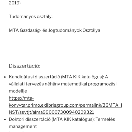
2019)
Tudományos osztály:
MTA Gazdaság- és Jogtudományok Osztálya
Disszertáció:
Kandidátusi disszertáció (MTA KIK katalógus): A
vállalati tervezés néhány matematikai programozási
modellje
https://mta-
konyvtar.primo.exlibrisgroup.com/permalink/36MTA_I
NST/ssvtjt/alma990007300940209321
Doktori disszertáció (MTA KIK katalógus): Termelés
management