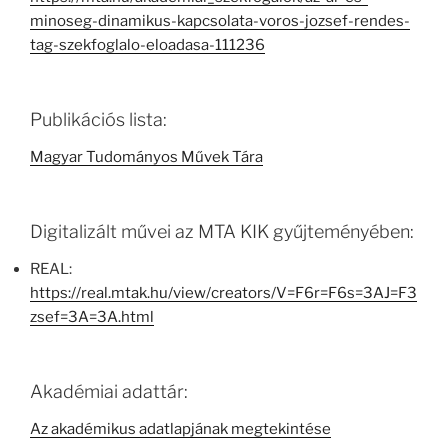
minoseg-dinamikus-kapcsolata-voros-jozsef-rendes-
tag-szekfoglalo-eloadasa-111236
Publikációs lista:
Magyar Tudományos Művek Tára
Digitalizált művei az MTA KIK gyűjteményében:
REAL:
https://real.mtak.hu/view/creators/V=F6r=F6s=3AJ=F3
zsef=3A=3A.html
Akadémiai adattár:
Az akadémikus adatlapjának megtekintése