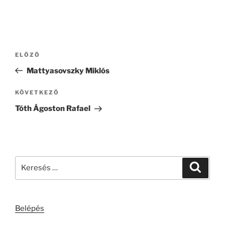
Bejegyzés
Korábbi
ELŐZŐ
navigáció
bejegyzés
Mattyasovszky Miklós
Következő
KÖVETKEZŐ
bejegyzés
Tóth Ágoston Rafael
Keresés
Keresé
a
következő
kifejezésre:
Belépés