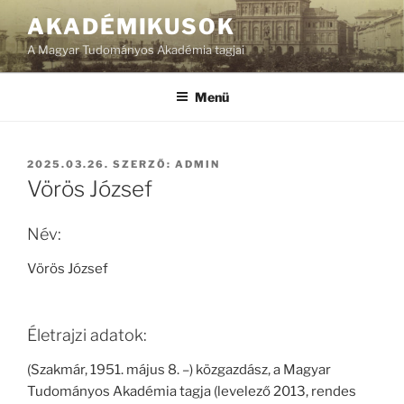
Tartalomhoz
AKADÉMIKUSOK
A Magyar Tudományos Akadémia tagjai
Menü
BEKÜLDVE:
2025.03.26.
SZERZŐ:
ADMIN
Vörös József
Név:
Vörös József
Életrajzi adatok:
(Szakmár, 1951. május 8. –) közgazdász, a Magyar
Tudományos Akadémia tagja (levelező 2013, rendes