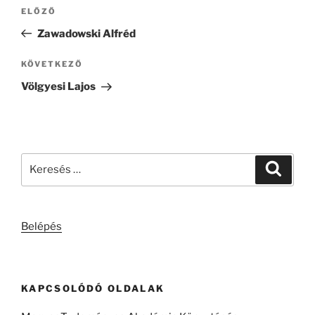
Bejegyzés
Korábbi
ELŐZŐ
navigáció
bejegyzés
Zawadowski Alfréd
Következő
KÖVETKEZŐ
bejegyzés
Völgyesi Lajos
Keresés
Keresé
a
következő
kifejezésre:
Belépés
KAPCSOLÓDÓ OLDALAK