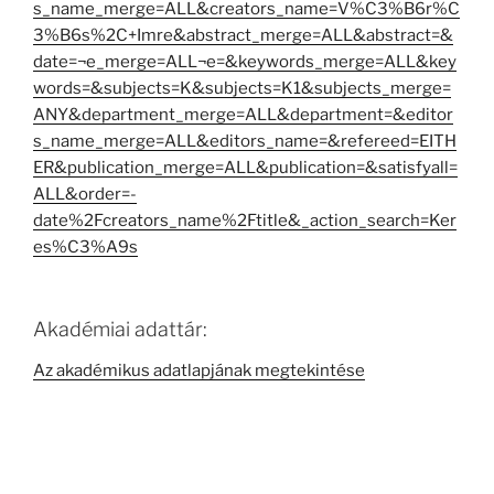
s_name_merge=ALL&creators_name=V%C3%B6r%C
3%B6s%2C+Imre&abstract_merge=ALL&abstract=&
date=¬e_merge=ALL¬e=&keywords_merge=ALL&key
words=&subjects=K&subjects=K1&subjects_merge=
ANY&department_merge=ALL&department=&editor
s_name_merge=ALL&editors_name=&refereed=EITH
ER&publication_merge=ALL&publication=&satisfyall=
ALL&order=-
date%2Fcreators_name%2Ftitle&_action_search=Ker
es%C3%A9s
Akadémiai adattár:
Az akadémikus adatlapjának megtekintése