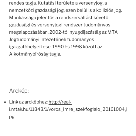
rendes tagja. Kutatási területe a versenyjog, a
nemzetközi gazdasági jog, ezen belül is a kollíziós jog.
Munkássága jelentős a rendszerváltást követő
gazdasági és versenyjogi rendszer tudományos
megalapozásában. 2002-től nyugdíjazásáig az MTA
Jogtudományi Intézetének tudományos
igazgatóhelyettese. 1990 és 1998 között az
Alkotmánybíróság tagja.
Arckép:
Link az arcképhez:
http://real-
i.mtak.hu/11848/1/voros_imre_szekfoglalo_20161004.j
pg