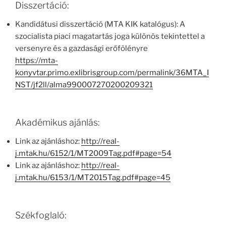
Disszertáció:
Kandidátusi disszertáció (MTA KIK katalógus): A
szocialista piaci magatartás joga különös tekintettel a
versenyre és a gazdasági erőfölényre
https://mta-
konyvtar.primo.exlibrisgroup.com/permalink/36MTA_I
NST/jf2ll/alma990007270200209321
Akadémikus ajánlás:
Link az ajánláshoz:
http://real-
j.mtak.hu/6152/1/MT2009Tag.pdf#page=54
Link az ajánláshoz:
http://real-
j.mtak.hu/6153/1/MT2015Tag.pdf#page=45
Székfoglaló: