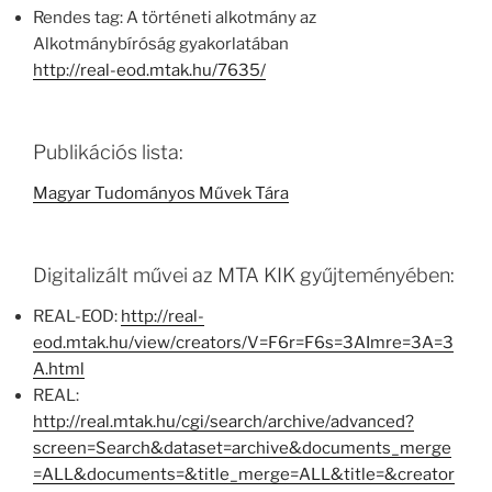
Rendes tag: A történeti alkotmány az
Alkotmánybíróság gyakorlatában
http://real-eod.mtak.hu/7635/
Publikációs lista:
Magyar Tudományos Művek Tára
Digitalizált művei az MTA KIK gyűjteményében:
REAL-EOD:
http://real-
eod.mtak.hu/view/creators/V=F6r=F6s=3AImre=3A=3
A.html
REAL:
http://real.mtak.hu/cgi/search/archive/advanced?
screen=Search&dataset=archive&documents_merge
=ALL&documents=&title_merge=ALL&title=&creator