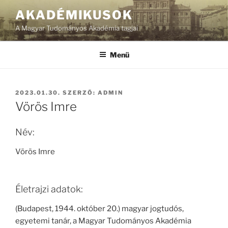
Tartalomhoz
AKADÉMIKUSOK
A Magyar Tudományos Akadémia tagjai
Menü
BEKÜLDVE:
2023.01.30.
SZERZŐ:
ADMIN
Vörös Imre
Név:
Vörös Imre
Életrajzi adatok:
(Budapest, 1944. október 20.) magyar jogtudós,
egyetemi tanár, a Magyar Tudományos Akadémia