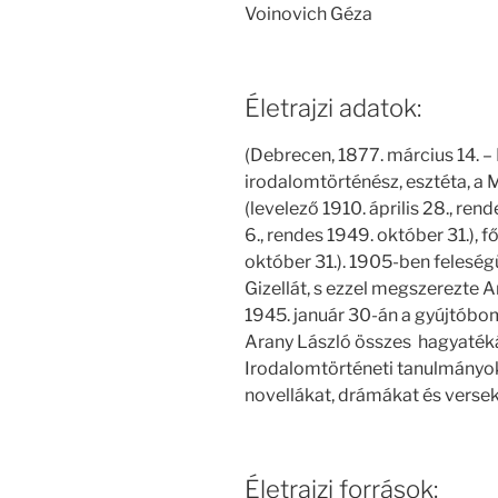
Voinovich Géza
Életrajzi adatok:
(Debrecen, 1877. március 14. –
irodalomtörténész, esztéta, 
(levelező 1910. április 28., rend
6., rendes 1949. október 31.), 
október 31.). 1905-ben feleség
Gizellát, s ezzel megszerezte A
1945. január 30-án a gyújtóbo
Arany László összes hagyaték
Irodalomtörténeti tanulmányoko
novellákat, drámákat és verseke
Életrajzi források: