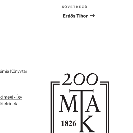
KÖVETKEZŐ
Következő
bejegyzés
Erdős Tibor
émia Könyvtár
 meg! - Így
tételeinek