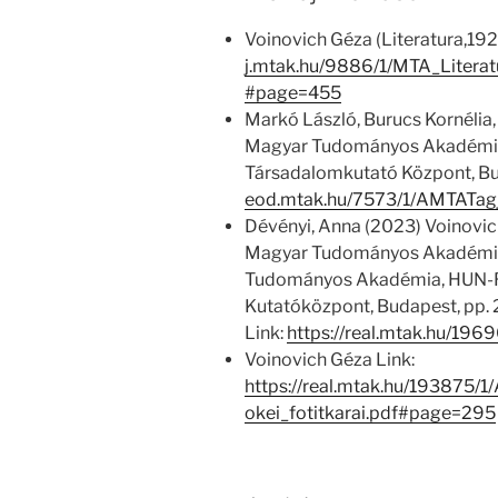
Voinovich Géza (Literatura,192
j.mtak.hu/9886/1/MTA_Litera
#page=455
Markó László, Burucs Kornélia,
Magyar Tudományos Akadémia
Társadalomkutató Központ, Bu
eod.mtak.hu/7573/1/AMTATag
Dévényi, Anna (2023) Voinovich
Magyar Tudományos Akadémia e
Tudományos Akadémia, HUN-
Kutatóközpont, Budapest, pp
Link:
https://real.mtak.hu/196
Voinovich Géza Link:
https://real.mtak.hu/193875
okei_fotitkarai.pdf#page=295