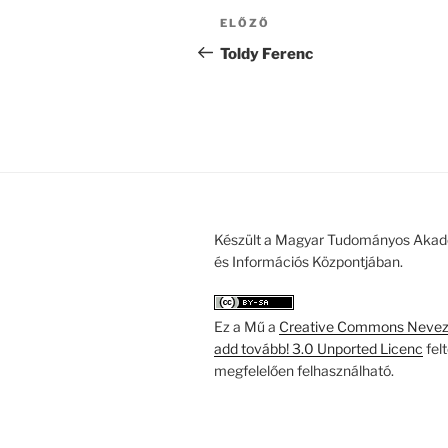
Bejegyzés
Korábbi
ELŐZŐ
navigáció
bejegyzés
Toldy Ferenc
Készült a Magyar Tudományos Akad
és Információs Központjában.
Ez a Mű a
Creative Commons Nevezd
add tovább! 3.0 Unported Licenc
fel
megfelelően felhasználható.