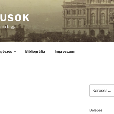
KUSOK
ia tagjai
gészés
Bibliográfia
Impresszum
Keresés
a
következő
kifejezésre:
Belépés