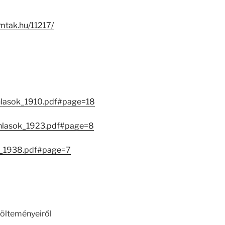
i.mtak.hu/11217/
nlasok_1910.pdf#page=18
anlasok_1923.pdf#page=8
ok_1938.pdf#page=7
költeményeiről