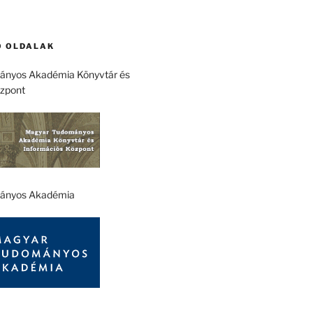
 OLDALAK
nyos Akadémia Könyvtár és
özpont
ányos Akadémia