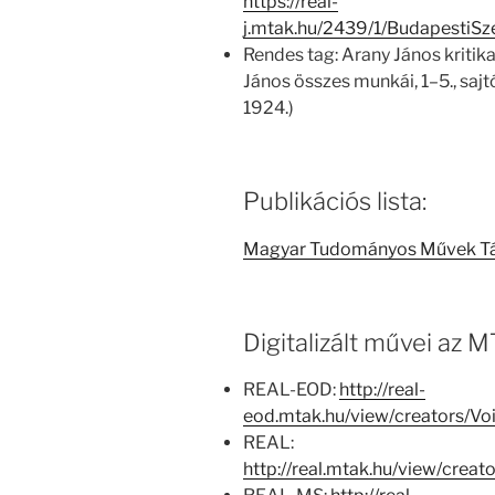
https://real-
j.mtak.hu/2439/1/BudapestiS
Rendes tag: Arany János kritik
János összes munkái, 1–5., sajt
1924.)
Publikációs lista:
Magyar Tudományos Művek T
Digitalizált művei az
REAL-EOD:
http://real-
eod.mtak.hu/view/creators/
REAL:
http://real.mtak.hu/view/cre