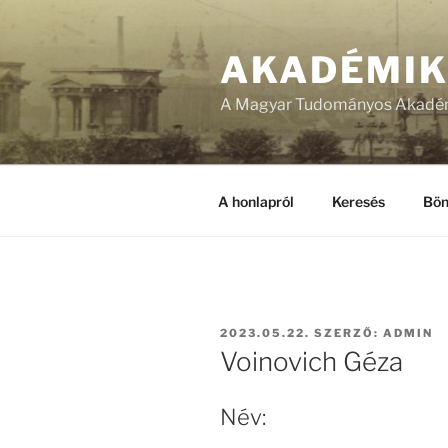
Tartalomhoz
AKADÉMI
A Magyar Tudományos Akadém
A honlapról
Keresés
Bön
BEKÜLDVE:
2023.05.22.
SZERZŐ:
ADMIN
Voinovich Géza
Név: