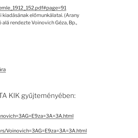
zemle_1912_152.pdf#page=91
ai kiadásának előmunkálatai. (Arany
ó alá rendezte Voinovich Géza, Bp.,
ára
 MTA KIK gyűjteményében:
Voinovich=3AG=E9za=3A=3A.html
ators/Voinovich=3AG=E9za=3A=3A.html