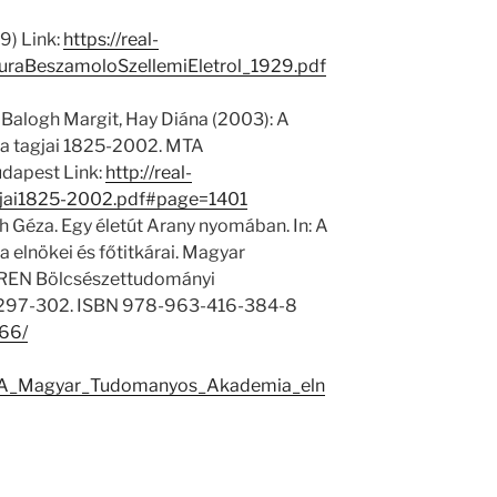
9) Link:
https://real-
turaBeszamoloSzellemiEletrol_1929.pdf
 Balogh Margit, Hay Diána (2003): A
 tagjai 1825-2002. MTA
dapest Link:
http://real-
jai1825-2002.pdf#page=1401
 Géza. Egy életút Arany nyomában. In: A
lnökei és főtitkárai. Magyar
REN Bölcsészettudományi
. 297-302. ISBN 978-963-416-384-8
966/
/1/A_Magyar_Tudomanyos_Akademia_eln