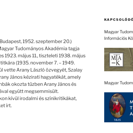
KAPCSOLÓDÓ
Magyar Tudomá
Információs K
 Budapest, 1952. szeptember 20.)
a Magyar Tudományos Akadémia tagja
es 1923. május 11., tiszteleti 1938. május
főtitkára (1935. november 7. – 1949.
ül vette Arany László özvegyét, Szalay
rany János kézirati hagyatékát, amely
Magyar Tudom
mbák okozta tűzben Arany János és
ával együtt megsemmisült.
n kívül irodalmi és színikritikákat,
t írt.