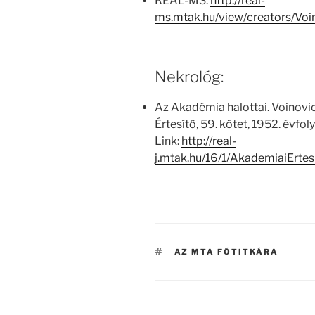
REAL-MS:
http://real-
ms.mtak.hu/view/creators/V
Nekrológ:
Az Akadémia halottai. Voinov
Értesítő, 59. kötet, 1952. évfo
Link:
http://real-
j.mtak.hu/16/1/AkademiaiErt
CÍMKÉK
AZ MTA FŐTITKÁRA