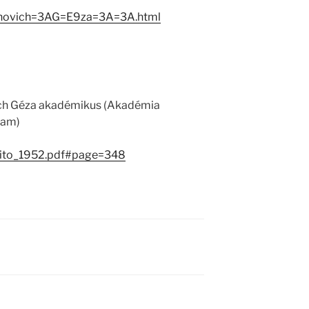
oinovich=3AG=E9za=3A=3A.html
ich Géza akadémikus (Akadémia
lyam)
esito_1952.pdf#page=348