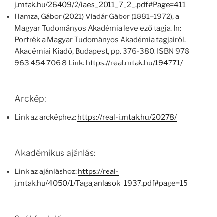
j.mtak.hu/26409/2/iaes_2011_7_2_.pdf#Page=411
Hamza, Gábor (2021) Vladár Gábor (1881–1972), a
Magyar Tudományos Akadémia levelező tagja. In:
Portrék a Magyar Tudományos Akadémia tagjairól.
Akadémiai Kiadó, Budapest, pp. 376-380. ISBN 978
963 454 706 8 Link:
https://real.mtak.hu/194771/
Arckép:
Link az arcképhez:
https://real-i.mtak.hu/20278/
Akadémikus ajánlás:
Link az ajánláshoz:
https://real-
j.mtak.hu/4050/1/Tagajanlasok_1937.pdf#page=15