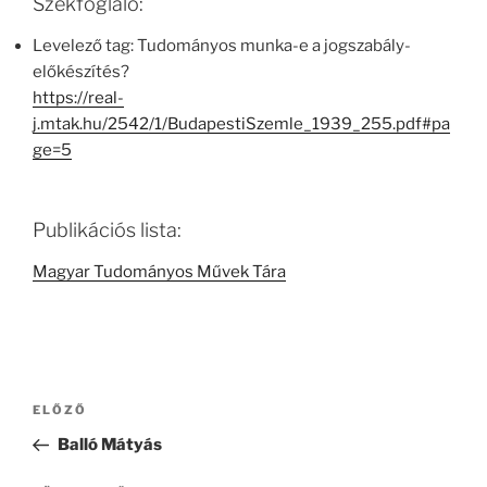
Székfoglaló:
Levelező tag: Tudományos munka-e a jogszabály-
előkészítés?
https://real-
j.mtak.hu/2542/1/BudapestiSzemle_1939_255.pdf#pa
ge=5
Publikációs lista:
Magyar Tudományos Művek Tára
Bejegyzés
Korábbi
ELŐZŐ
navigáció
bejegyzés
Balló Mátyás