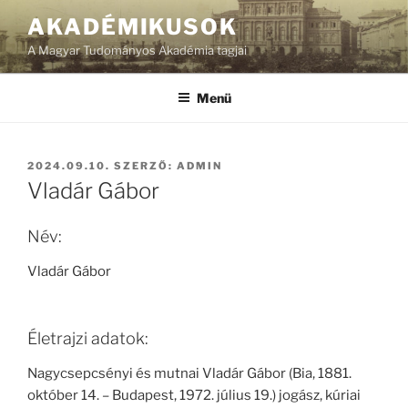
Tartalomhoz
AKADÉMIKUSOK
A Magyar Tudományos Akadémia tagjai
Menü
BEKÜLDVE:
2024.09.10.
SZERZŐ:
ADMIN
Vladár Gábor
Név:
Vladár Gábor
Életrajzi adatok:
Nagycsepcsényi és mutnai Vladár Gábor (Bia, 1881.
október 14. – Budapest, 1972. július 19.) jogász, kúriai