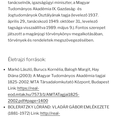
tanácselnök, igazságügyi miniszter, a Magyar
Tudományos Akadémia IX. Gazdaság- és
Jogtudományok Osztályának tagja (levelező 1937.
április 29., tanácskozó 1949. október 31., levelező
tagsága visszaállítva 1989. május 9.). Fontos szerepet
játszott a magánjogi törvénykönyv megalkotásában,
törvények és rendeletek megszövegezésében.
Életrajzi források:
Markó László, Burucs Kornélia, Balogh Margit, Hay
Diána (2003): A Magyar Tudományos Akadémia tagjai
1825-2002. MTA Társadalomkutató Központ, Budapest
Link:
https://real-
eod.mtak.hu/7573/1/AMTATagjai1825-
2002.pdf#page=1400
BOLERATZKY LÓRÁND: VLADÁR GÁBOR EMLÉKEZETE
(1881–1972) Link:
http://real-