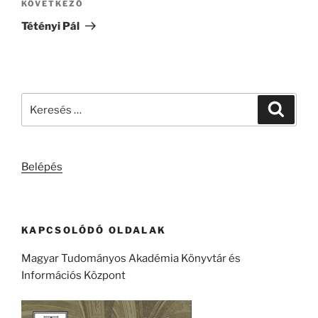
Következő
KÖVETKEZŐ
bejegyzés
Tétényi Pál
Keresés
Keresé
a
következő
kifejezésre:
Belépés
KAPCSOLÓDÓ OLDALAK
Magyar Tudományos Akadémia Könyvtár és
Információs Központ