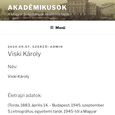
Tartalomhoz
AKADÉMIKUSOK
A Magyar Tudományos Akadémia tagjai
Menü
BEKÜLDVE:
2024.09.07.
SZERZŐ:
ADMIN
Viski Károly
Név:
Viski Károly
Életrajzi adatok:
(Torda, 1883. április 14. – Budapest, 1945. szeptember
5.) etnográfus, egyetemi tanár, 1945-től a Magyar