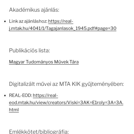
Akadémikus ajánlás:
Link az ajánláshoz:
https://real-
j.mtak.hu/4041/1/Tagajanlasok_1945.pdf#page=30
Publikációs lista:
Magyar Tudományos Művek Tára
Digitalizált művei az MTA KIK gyűjteményében:
REAL-EOD:
https://real-
eod.mtak.hu/view/creators/Viski=3AK=E1roly=3A=3A.
html
Emlékkötet/bibliográfia: