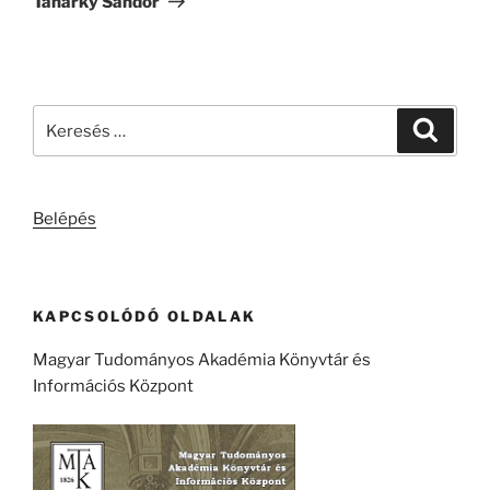
Tanárky Sándor
Keresés
Keresé
a
következő
kifejezésre:
Belépés
KAPCSOLÓDÓ OLDALAK
Magyar Tudományos Akadémia Könyvtár és
Információs Központ