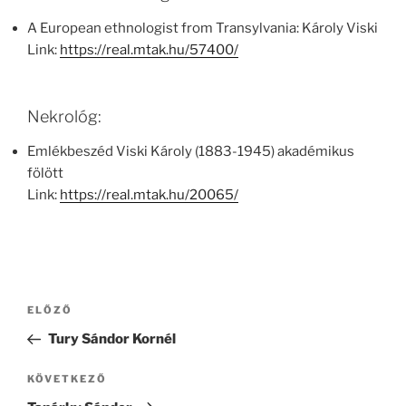
A European ethnologist from Transylvania: Károly Viski
Link:
https://real.mtak.hu/57400/
Nekrológ:
Emlékbeszéd Viski Károly (1883-1945) akadémikus
fölött
Link:
https://real.mtak.hu/20065/
Bejegyzés
Korábbi
ELŐZŐ
navigáció
bejegyzés
Tury Sándor Kornél
Következő
KÖVETKEZŐ
bejegyzés