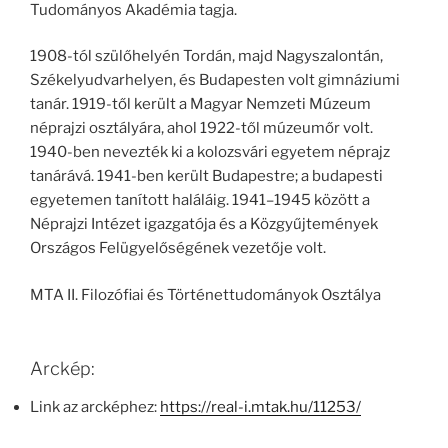
Tudományos Akadémia tagja.
1908-tól szülőhelyén Tordán, majd Nagyszalontán,
Székelyudvarhelyen, és Budapesten volt gimnáziumi
tanár. 1919-től került a Magyar Nemzeti Múzeum
néprajzi osztályára, ahol 1922-től múzeumőr volt.
1940-ben nevezték ki a kolozsvári egyetem néprajz
tanárává. 1941-ben került Budapestre; a budapesti
egyetemen tanított haláláig. 1941–1945 között a
Néprajzi Intézet igazgatója és a Közgyűjtemények
Országos Felügyelőségének vezetője volt.
MTA II. Filozófiai és Történettudományok Osztálya
Arckép:
Link az arcképhez:
https://real-i.mtak.hu/11253/