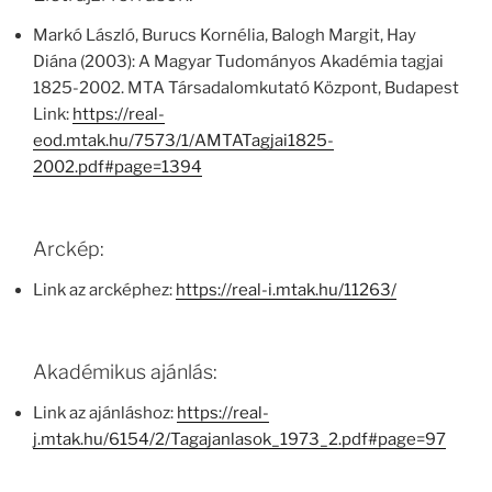
Markó László, Burucs Kornélia, Balogh Margit, Hay
Diána (2003): A Magyar Tudományos Akadémia tagjai
1825-2002. MTA Társadalomkutató Központ, Budapest
Link:
https://real-
eod.mtak.hu/7573/1/AMTATagjai1825-
2002.pdf#page=1394
Arckép:
Link az arcképhez:
https://real-i.mtak.hu/11263/
Akadémikus ajánlás:
Link az ajánláshoz:
https://real-
j.mtak.hu/6154/2/Tagajanlasok_1973_2.pdf#page=97