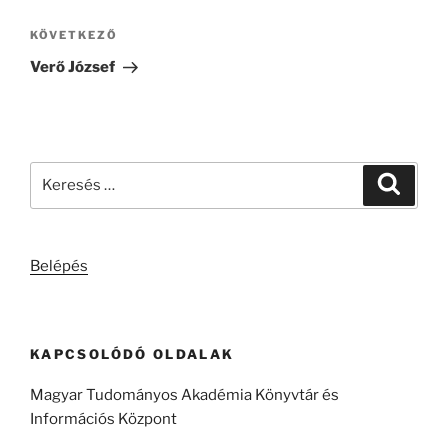
Következő
KÖVETKEZŐ
bejegyzés
Verő József
Keresés
Keresé
a
következő
kifejezésre:
Belépés
KAPCSOLÓDÓ OLDALAK
Magyar Tudományos Akadémia Könyvtár és
Információs Központ