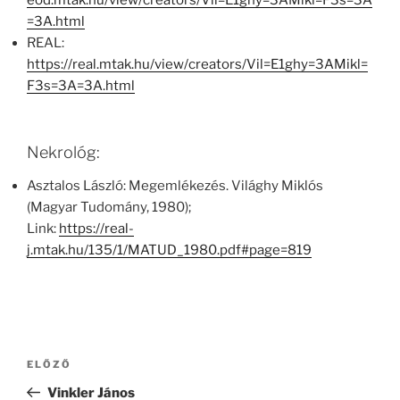
eod.mtak.hu/view/creators/Vil=E1ghy=3AMikl=F3s=3A
=3A.html
REAL:
https://real.mtak.hu/view/creators/Vil=E1ghy=3AMikl=
F3s=3A=3A.html
Nekrológ:
Asztalos László: Megemlékezés. Világhy Miklós
(Magyar Tudomány, 1980);
Link:
https://real-
j.mtak.hu/135/1/MATUD_1980.pdf#page=819
Bejegyzés
Korábbi
ELŐZŐ
navigáció
bejegyzés
Vinkler János