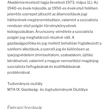
Akadémia levelező tagja (levelező 1973. május 11.). Az
1940-es évek második, az 1950-es évek első felében
jelentős szerepet játszott az államosítások jogi
hátterének megteremtésében, valamint a szocialista
rendszer első polgári törvénykönyvének
kidolgozásában. Áruviszony-elmélete a szocialista
polgári jog meghatározó részévé vált. A
gazdaságpolitika és jog mellett behatóan foglalkozott a
szellemi alkotások, a szerzői jog és különösen az
iparjogvédelem (mintaoltalom, szabadalom, újítás)
kérdéseivel, valamint a magyar nemzetközi magánjog
szocialista felfogásának és kodifikálásának
problémáival.
Tudományos osztály
MTA IX. Gazdaság- és Jogtudományok Osztálya
Életrajzi források: