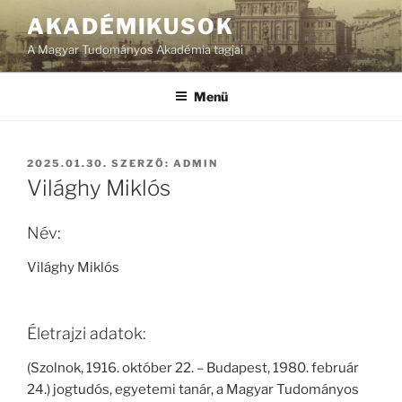
Tartalomhoz
AKADÉMIKUSOK
A Magyar Tudományos Akadémia tagjai
Menü
BEKÜLDVE:
2025.01.30.
SZERZŐ:
ADMIN
Világhy Miklós
Név:
Világhy Miklós
Életrajzi adatok:
(Szolnok, 1916. október 22. – Budapest, 1980. február
24.) jogtudós, egyetemi tanár, a Magyar Tudományos