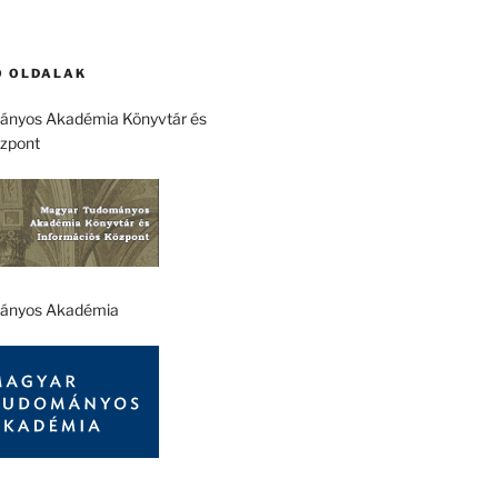
 OLDALAK
nyos Akadémia Könyvtár és
özpont
ányos Akadémia