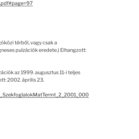
g.pdf#page=97
óközi térből, vagy csak a
eses pulzációk eredete.) Elhangzott:
ciók az 1999. augusztus 11-i teljes
t: 2002. április 23.
_SzekfoglalokMatTermt_2_2001_000