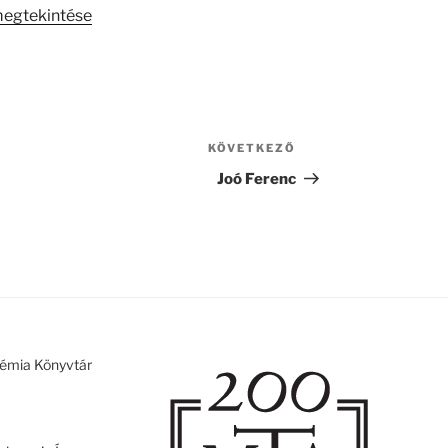
megtekintése
KÖVETKEZŐ
Következő
bejegyzés
Joó Ferenc
émia Könyvtár