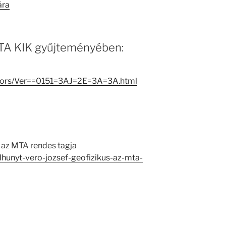
ára
 MTA KIK gyűjteményében:
eators/Ver==0151=3AJ=2E=3A=3A.html
, az MTA rendes tagja
elhunyt-vero-jozsef-geofizikus-az-mta-