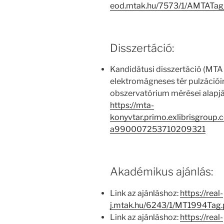
eod.mtak.hu/7573/1/AMTATag
Disszertáció:
Kandidátusi disszertáció (MTA 
elektromágneses tér pulzációi
obszervatórium mérései alapj
https://mta-
konyvtar.primo.exlibrisgroup
a990007253710209321
Akadémikus ajánlás:
Link az ajánláshoz:
https://real-
j.mtak.hu/6243/1/MT1994Tag
Link az ajánláshoz:
https://real-