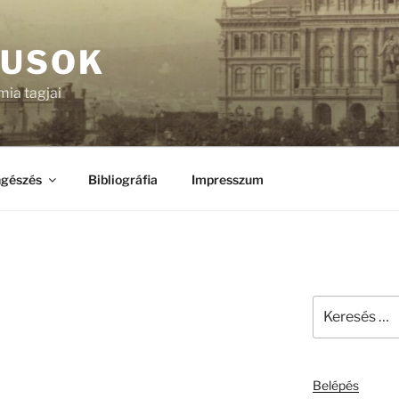
KUSOK
ia tagjai
gészés
Bibliográfia
Impresszum
Keresés
a
következő
kifejezésre:
Belépés