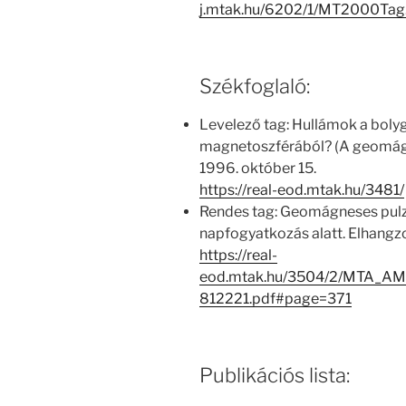
j.mtak.hu/6202/1/MT2000Ta
Székfoglaló:
Levelező tag: Hullámok a bolyg
magnetoszférából? (A geomágn
1996. október 15.
https://real-eod.mtak.hu/3481/
Rendes tag: Geomágneses pulzá
napfogyatkozás alatt. Elhangzot
https://real-
eod.mtak.hu/3504/2/MTA_AM
812221.pdf#page=371
Publikációs lista: