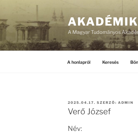
Tartalomhoz
AKADÉMI
A Magyar Tudományos Akadém
A honlapról
Keresés
Bön
BEKÜLDVE:
2025.04.17.
SZERZŐ:
ADMIN
Verő József
Név: