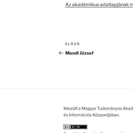
Az akadémikus adatlapjának 
Bejegyzés
Korábbi
ELŐZŐ
navigáció
bejegyzés
Mandl József
Készült a Magyar Tudományos Akad
és Információs Központjában.