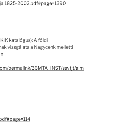
jai1825-2002.pdf#page=1390
KIK katalógus): A földi
nak vizsgálata a Nagycenk melletti
án
.com/permalink/36MTA_INST/ssvtjt/alm
.pdf#page=114