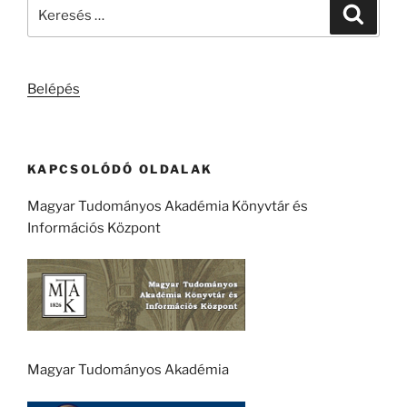
Keresés
Keresé
a
következő
kifejezésre:
Belépés
KAPCSOLÓDÓ OLDALAK
Magyar Tudományos Akadémia Könyvtár és
Információs Központ
Magyar Tudományos Akadémia