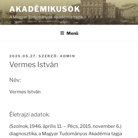
Tartalomhoz
AKADÉMIKUSOK
A Magyar Tudományos Akadémia tagjai
Menü
BEKÜLDVE:
2025.05.27.
SZERZŐ:
ADMIN
Vermes István
Név:
Vermes István
Életrajzi adatok:
(Szolnok, 1946. április 11. – Pécs, 2015. november 6.)
diagnosztika, a Magyar Tudományos Akadémia tagja