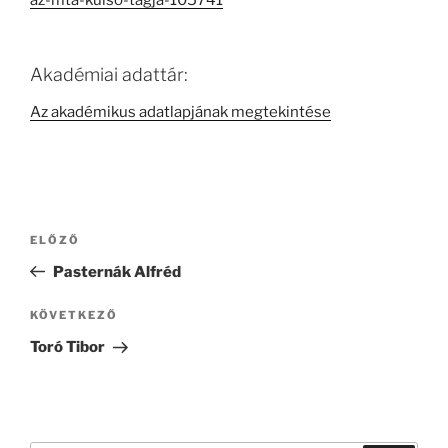
az-mta-kulso-tagja-105741
Akadémiai adattár:
Az akadémikus adatlapjának megtekintése
Bejegyzés
Korábbi
ELŐZŐ
navigáció
bejegyzés
Pasternák Alfréd
Következő
KÖVETKEZŐ
bejegyzés
Toró Tibor