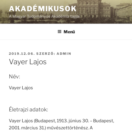
Tartalomhoz
AKADÉMIKUSOK
A Magyar Tudományos Akadémia tagjai
Menü
BEKÜLDVE:
2019.12.06.
SZERZŐ:
ADMIN
Vayer Lajos
Név:
Vayer Lajos
Életrajzi adatok:
Vayer Lajos (Budapest, 1913. június 30. – Budapest,
2001. március 31.) művészettörténész. A