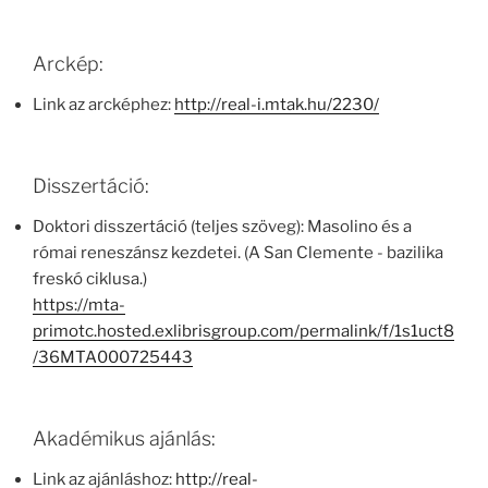
Arckép:
Link az arcképhez:
http://real-i.mtak.hu/2230/
Disszertáció:
Doktori disszertáció (teljes szöveg): Masolino és a
római reneszánsz kezdetei. (A San Clemente - bazilika
freskó ciklusa.)
https://mta-
primotc.hosted.exlibrisgroup.com/permalink/f/1s1uct8
/36MTA000725443
Akadémikus ajánlás:
Link az ajánláshoz:
http://real-