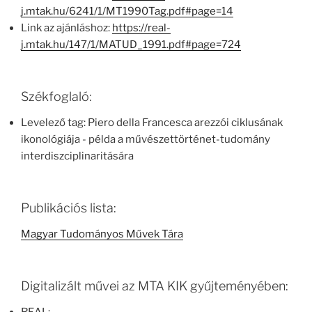
j.mtak.hu/6241/1/MT1990Tag.pdf#page=14
Link az ajánláshoz:
https://real-
j.mtak.hu/147/1/MATUD_1991.pdf#page=724
Székfoglaló:
Levelező tag: Piero della Francesca arezzói ciklusának
ikonológiája - példa a művészettörténet-tudomány
interdiszciplinaritására
Publikációs lista:
Magyar Tudományos Művek Tára
Digitalizált művei az MTA KIK gyűjteményében: