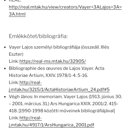
REAL:
http://real.mtak.hu/view/creators/Vayer=3ALajos=3A=
3A.html
Emlékkötet/bibliográfia:
Vayer Lajos személyi bibliográfiája (összeáll. Illés
Eszter)
Link:
https://real-ms.mtak.hu/32905/
Bibliographie des œuvres de Lajos Vayer. Acta
Historiae Artium, XXIV. 1978/1-4. 5-16.
Link:
http://real-
j.mtak.hu/3215/1/ActaHistoriaeArtium_24.pdf#5
Végh János: In memoriam. Vayer Lajos (1913. június 30.
– 2001. március 31.) Ars Hungarica XXIX. 2001/2. 415-
418. [1990-1998 közötti műveinek bibliográfiájával]
Link:
http://real-
j.mtak.hu/4917/1/ArsHungarica_2001.pdf