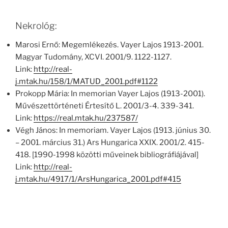
Nekrológ:
Marosi Ernő: Megemlékezés. Vayer Lajos 1913-2001.
Magyar Tudomány, XCVI. 2001/9. 1122-1127.
Link:
http://real-
j.mtak.hu/158/1/MATUD_2001.pdf#1122
Prokopp Mária: In memorian Vayer Lajos (1913-2001).
Művészettörténeti Értesítő L. 2001/3-4. 339-341.
Link:
https://real.mtak.hu/237587/
Végh János: In memoriam. Vayer Lajos (1913. június 30.
– 2001. március 31.) Ars Hungarica XXIX. 2001/2. 415-
418. [1990-1998 közötti műveinek bibliográfiájával]
Link:
http://real-
j.mtak.hu/4917/1/ArsHungarica_2001.pdf#415