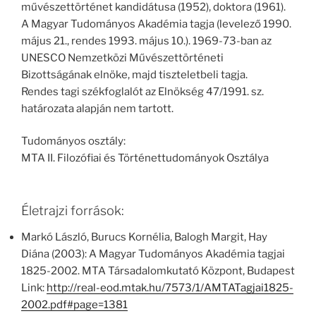
művészettörténet kandidátusa (1952), doktora (1961).
A Magyar Tudományos Akadémia tagja (levelező 1990.
május 21., rendes 1993. május 10.). 1969-73-ban az
UNESCO Nemzetközi Művészettörténeti
Bizottságának elnöke, majd tiszteletbeli tagja.
Rendes tagi székfoglalót az Elnökség 47/1991. sz.
határozata alapján nem tartott.
Tudományos osztály:
MTA II. Filozófiai és Történettudományok Osztálya
Életrajzi források:
Markó László, Burucs Kornélia, Balogh Margit, Hay
Diána (2003): A Magyar Tudományos Akadémia tagjai
1825-2002. MTA Társadalomkutató Központ, Budapest
Link:
http://real-eod.mtak.hu/7573/1/AMTATagjai1825-
2002.pdf#page=1381