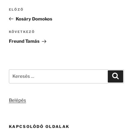
Bejegyzés
Korábbi
ELŐZŐ
navigáció
bejegyzés
Kosáry Domokos
Következő
KÖVETKEZŐ
bejegyzés
Freund Tamás
Keresés
Keresé
a
következő
kifejezésre:
Belépés
KAPCSOLÓDÓ OLDALAK