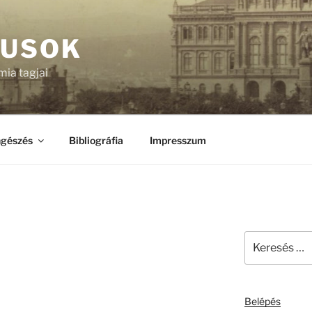
KUSOK
ia tagjai
gészés
Bibliográfia
Impresszum
Keresés
a
következő
kifejezésre:
Belépés