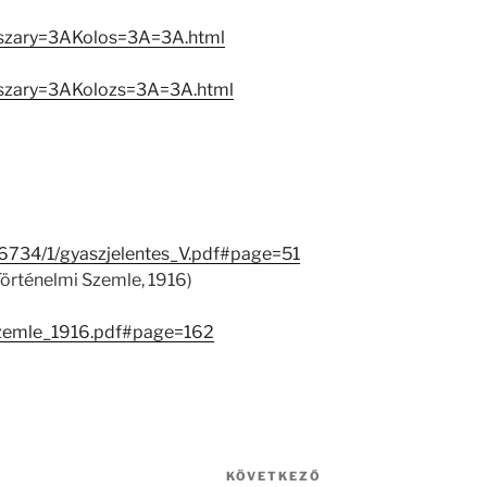
aszary=3AKolos=3A=3A.html
aszary=3AKolozs=3A=3A.html
26734/1/gyaszjelentes_V.pdf#page=51
(Történelmi Szemle, 1916)
Szemle_1916.pdf#page=162
KÖVETKEZŐ
Következő