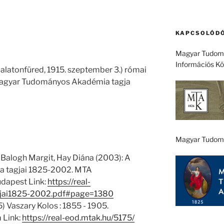
KAPCSOLÓDÓ
Magyar Tudomá
Információs K
‎ Balatonfüred, 1915. szeptember 3.) római
a Magyar Tudományos Akadémia tagja
Magyar Tudom
 Balogh Margit, Hay Diána (2003): A
 tagjai 1825-2002. MTA
dapest Link:
https://real-
jai1825-2002.pdf#page=1380
 Vaszary Kolos : 1855 - 1905.
 Link:
https://real-eod.mtak.hu/5175/