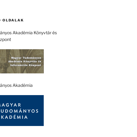
 OLDALAK
nyos Akadémia Könyvtár és
özpont
ányos Akadémia