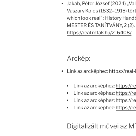
Jakab, Péter József (2024) „Va
Vaszary Kolos (1832–1915) tör
which look real” : History Han
MESTER ÉS TANÍTVÁNY, 2 (2). p
https://real.mtak.hu/216408/
Arckép:
Link az arcképhez:
https://rea
Link az arcképhez:
https://
Link az arcképhez:
https://
Link az arcképhez:
https://r
Link az arcképhez:
https://r
Digitalizált művei az