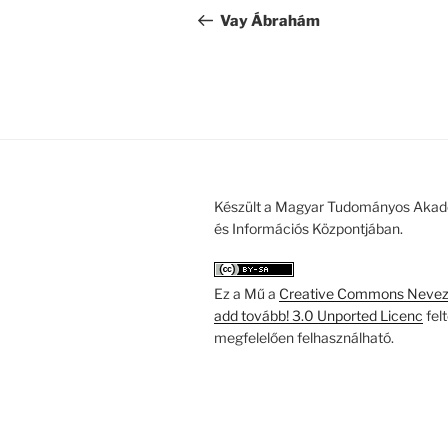
navigáció
bejegyzés
Vay Ábrahám
Készült a Magyar Tudományos Akad
és Információs Központjában.
Ez a Mű a
Creative Commons Nevezd
add tovább! 3.0 Unported Licenc
fel
megfelelően felhasználható.