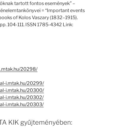
lóknak tartott fontos események” –
ténelemtankönyvei = “Important events
dbooks of Kolos Vaszary (1832–1915).
p. 104-111. ISSN 1785-4342 Link:
l-i.mtak.hu/20298/
real-i.mtak.hu/20299/
real-i.mtak.hu/20300/
eal-i.mtak.hu/20302/
eal-i.mtak.hu/20303/
 MTA KIK gyűjteményében: