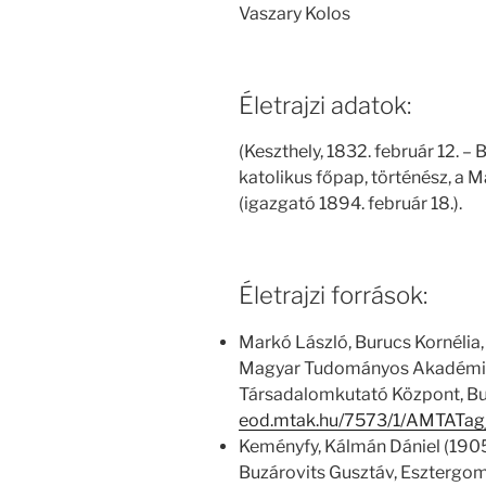
Vaszary Kolos
Életrajzi adatok:
(Keszthely, 1832. február 12. –
katolikus főpap, történész, 
(igazgató 1894. február 18.).
Életrajzi források:
Markó László, Burucs Kornélia,
Magyar Tudományos Akadémia
Társadalomkutató Központ, Bu
eod.mtak.hu/7573/1/AMTATag
Keményfy, Kálmán Dániel (1905)
Buzárovits Gusztáv, Esztergom