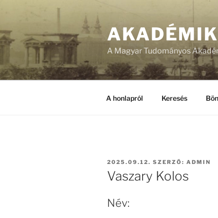
Tartalomhoz
AKADÉMI
A Magyar Tudományos Akadém
A honlapról
Keresés
Bön
BEKÜLDVE:
2025.09.12.
SZERZŐ:
ADMIN
Vaszary Kolos
Név: