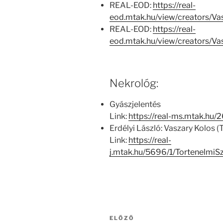
REAL-EOD:
https://real-
eod.mtak.hu/view/creators/V
REAL-EOD:
https://real-
eod.mtak.hu/view/creators/V
Nekrológ:
Gyászjelentés
Link:
https://real-ms.mtak.hu/
Erdélyi László: Vaszary Kolos 
Link:
https://real-
j.mtak.hu/5696/1/Tortenelmi
Bejegyzés
Korábbi
ELŐZŐ