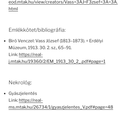
eod.mtak.hu/view/creators/Vass=3AJ=F3zsef=3A=3A.
html
Emlékkötet/bibliográfia:
Biró Venczel: Vass József (1813–1873). = Erdélyi
Múzeum, 1913. 30. 2. sz., 65–91.
Link:
https://real-
j.mtak.hu/19360/2/EM_1913_30_2_.pdf#page=1
Nekrológ:
Gyászjelentés
Link:
https://real-
ms.mtak.hu/26734/1/gyaszjelentes_V.pdf#page=48