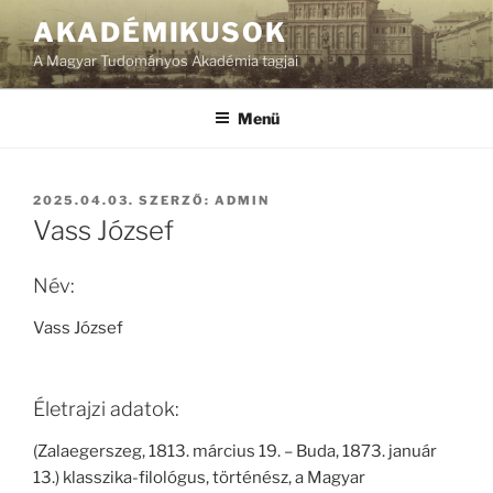
Tartalomhoz
AKADÉMIKUSOK
A Magyar Tudományos Akadémia tagjai
Menü
BEKÜLDVE:
2025.04.03.
SZERZŐ:
ADMIN
Vass József
Név:
Vass József
Életrajzi adatok:
(Zalaegerszeg, 1813. március 19. – Buda, 1873. január
13.) klasszika-filológus, történész, a Magyar