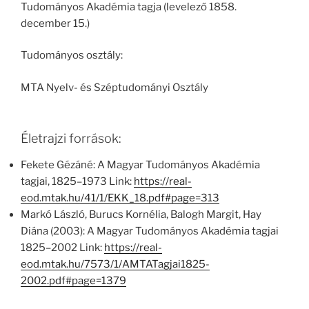
Tudományos Akadémia tagja (levelező 1858.
december 15.)
Tudományos osztály:
MTA Nyelv- és Széptudományi Osztály
Életrajzi források:
Fekete Gézáné: A Magyar Tudományos Akadémia
tagjai, 1825–1973 Link:
https://real-
eod.mtak.hu/41/1/EKK_18.pdf#page=313
Markó László, Burucs Kornélia, Balogh Margit, Hay
Diána (2003): A Magyar Tudományos Akadémia tagjai
1825–2002 Link:
https://real-
eod.mtak.hu/7573/1/AMTATagjai1825-
2002.pdf#page=1379