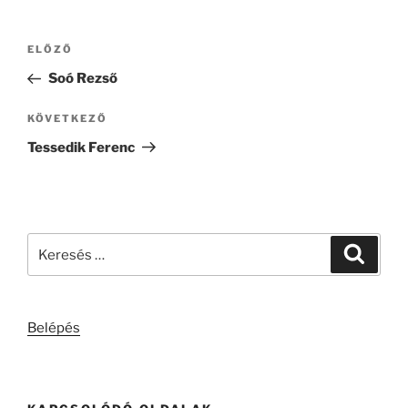
Bejegyzés
Korábbi
ELŐZŐ
navigáció
bejegyzés
Soó Rezső
Következő
KÖVETKEZŐ
bejegyzés
Tessedik Ferenc
Keresés
Keresé
a
következő
kifejezésre:
Belépés