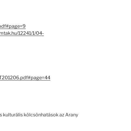
.pdf#page=9
j.mtak.hu/12241/1/04-
6/MT201206.pdf#page=44
s kulturális kölcsönhatások az Arany