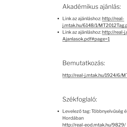
Akadémikus ajánlás:
Link az ajánláshoz:
http://real-
j.mtak.hu/6148/1/MT2012Tag
Link az ajánláshoz:
http://real-
Ajanlasok.pdf#page=1
Bemutatkozás:
http://real-j.mtak.hu/1924/
Székfoglaló:
Levelező tag: Többnyelvűség é
Hordában
http://real-eod.mtak.hu/9829/