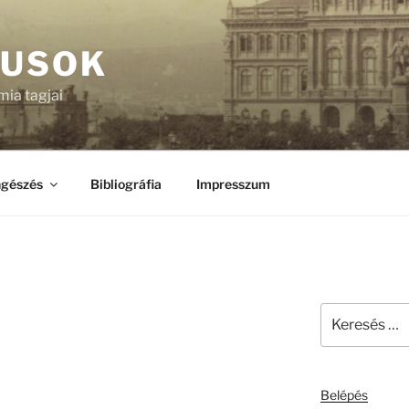
KUSOK
ia tagjai
gészés
Bibliográfia
Impresszum
Keresés
a
következő
kifejezésre:
Belépés