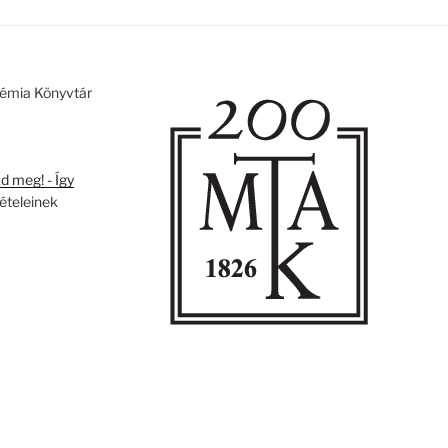
émia Könyvtár
 meg! - Így
tételeinek