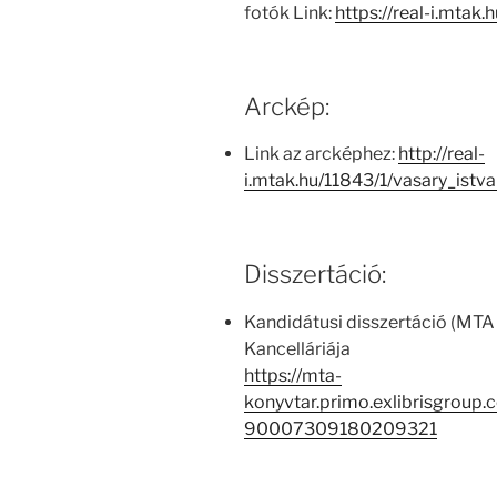
fotók Link:
https://real-i.mtak.
Arckép:
Link az arcképhez:
http://real-
i.mtak.hu/11843/1/vasary_ist
Disszertáció:
Kandidátusi disszertáció (MTA
Kancelláriája
https://mta-
konyvtar.primo.exlibrisgroup
90007309180209321