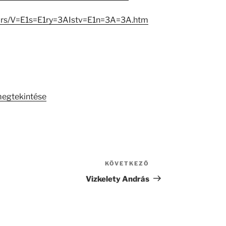
ators/V=E1s=E1ry=3AIstv=E1n=3A=3A.htm
megtekintése
KÖVETKEZŐ
Következő
bejegyzés
Vizkelety András