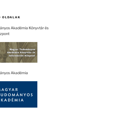
 OLDALAK
nyos Akadémia Könyvtár és
özpont
ányos Akadémia