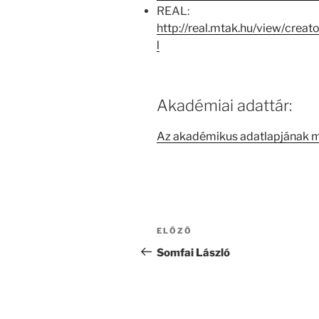
REAL:
http://real.mtak.hu/view/cre
l
Akadémiai adattár:
Az akadémikus adatlapjának 
Bejegyzés
Korábbi
ELŐZŐ
navigáció
bejegyzés
Somfai László