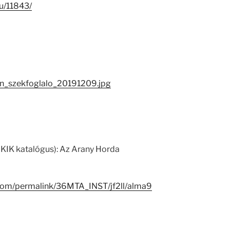
hu/11843/
van_szekfoglalo_20191209.jpg
 KIK katalógus): Az Arany Horda
.com/permalink/36MTA_INST/jf2ll/alma9