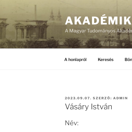
Tartalomhoz
AKADÉMI
A Magyar Tudományos Akadém
A honlapról
Keresés
Bön
BEKÜLDVE:
2023.09.07.
SZERZŐ:
ADMIN
Vásáry István
Név: