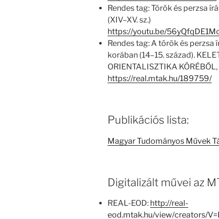
Rendes tag: Török és perzsa ír
(XIV–XV. sz.)
https://youtu.be/56yQfqDE
Rendes tag: A török és perzsa 
korában (14–15. század). K
ORIENTALISZTIKA KÖRÉBŐL, 20
https://real.mtak.hu/189759/
Publikációs lista:
Magyar Tudományos Művek T
Digitalizált művei az
REAL-EOD:
http://real-
eod.mtak.hu/view/creators/V