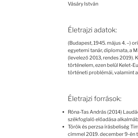
Vásáry István
Életrajzi adatok:
(Budapest, 1945. május 4. –) ori
egyetemi tanár, diplomata, a
(levelező 2013, rendes 2019). Ku
történelem, ezen belül Kelet-E
történeti problémái, valamint 
Életrajzi források:
Róna-Tas András (2014) Laudác
székfoglaló előadása alkalmáb
Török és perzsa írásbeliség Ti
címmel 2019. december 9-én ta