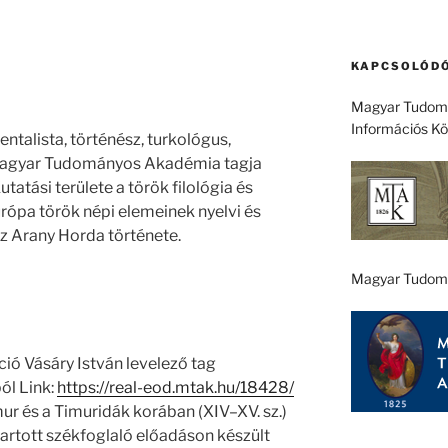
KAPCSOLÓDÓ
Magyar Tudomá
Információs K
entalista, történész, turkológus,
 Magyar Tudományos Akadémia tagja
tatási területe a török filológia és
urópa török népi elemeinek nyelvi és
az Arany Horda története.
Magyar Tudom
ió Vásáry István levelező tag
ól Link:
https://real-eod.mtak.hu/18428/
mur és a Timuridák korában (XIV–XV. sz.)
rtott székfoglaló előadáson készült