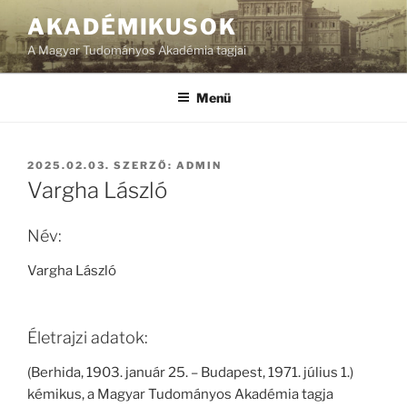
Tartalomhoz
AKADÉMIKUSOK
A Magyar Tudományos Akadémia tagjai
Menü
BEKÜLDVE:
2025.02.03.
SZERZŐ:
ADMIN
Vargha László
Név:
Vargha László
Életrajzi adatok:
(Berhida, 1903. január 25. – Budapest, 1971. július 1.)
kémikus, a Magyar Tudományos Akadémia tagja