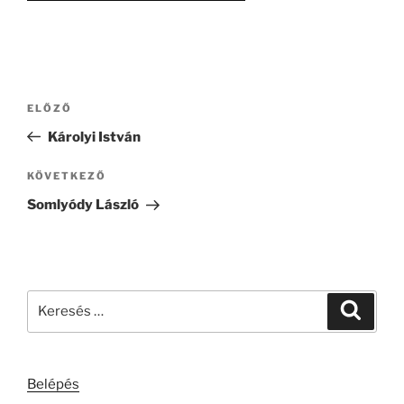
Bejegyzés
Korábbi
ELŐZŐ
navigáció
bejegyzés
Károlyi István
Következő
KÖVETKEZŐ
bejegyzés
Somlyódy László
Keresés
Keresé
a
következő
kifejezésre:
Belépés