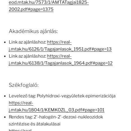
eod.mtak.hu/7573/1/AMTATagjai1825-
2002.pdf#page=1375
Akadémikus ajánlás:
Link az ajánláshoz:
https://real-
j.mtak.hu/6126/1/Tagajanlasok_1951.pdf#page=13
Link az ajánláshoz:
https://real-
j.mtak.hu/6138/1/Tagajanlasok_1964.pdf#page=12
Székfoglaló:
Levelező tag: Polyhidroxi-vegyületek epimerizációja
https://real-
j.mtak.hu/1804/1/KEMKOZL_03.pdf#page=101
Rendes tag: 2'-halogén-2'-dezoxi-nukleozidok
szintézise és átalakulásai