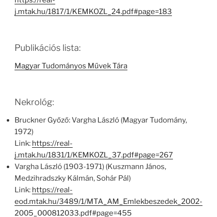
https://real-
j.mtak.hu/1817/1/KEMKOZL_24.pdf#page=183
Publikációs lista:
Magyar Tudományos Művek Tára
Nekrológ:
Bruckner Győző: Vargha László (Magyar Tudomány,
1972)
Link:
https://real-
j.mtak.hu/1831/1/KEMKOZL_37.pdf#page=267
Vargha László (1903-1971) (Kuszmann János,
Medzihradszky Kálmán, Sohár Pál)
Link:
https://real-
eod.mtak.hu/3489/1/MTA_AM_Emlekbeszedek_2002-
2005_000812033.pdf#page=455