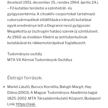
(levelező 1951. december 15., rendes 1964. április 24.).
– Fő kutatási területei a szénhidrát- és
gyógyszerkémia. A citoaktív csoportokat tartalmazó
cukorszármazékok előállítására irányuló kutatásai
egyik eredménye lett a Degranol nevű gyógyszer.
Megalkotta az ösztrogén hatású szerek új szintéziseit.
Az 1960-as években főként az antituberkulinok
kutatásával és rákkemoterápiával foglalkozott.
Tudományos osztály
MTA VII. Kémiai Tudományok Osztálya
Életrajzi források:
Markó László, Burucs Kornélia, Balogh Margit, Hay
Diána (2003): A Magyar Tudományos Akadémia tagjai
1825-2002. MTA Társadalomkutató Központ, Budapest
Link:
https://real-