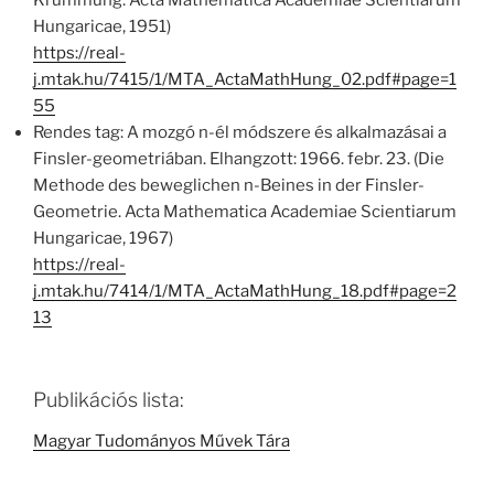
Krümmung. Acta Mathematica Academiae Scientiarum
Hungaricae, 1951)
https://real-
j.mtak.hu/7415/1/MTA_ActaMathHung_02.pdf#page=1
55
Rendes tag: A mozgó n-él módszere és alkalmazásai a
Finsler-geometriában. Elhangzott: 1966. febr. 23. (Die
Methode des beweglichen n-Beines in der Finsler-
Geometrie. Acta Mathematica Academiae Scientiarum
Hungaricae, 1967)
https://real-
j.mtak.hu/7414/1/MTA_ActaMathHung_18.pdf#page=2
13
Publikációs lista:
Magyar Tudományos Művek Tára