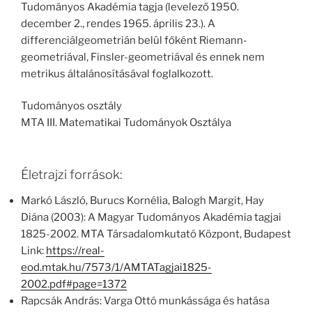
Tudományos Akadémia tagja (levelező 1950.
december 2., rendes 1965. április 23.). A
differenciálgeometrián belül főként Riemann-
geometriával, Finsler-geometriával és ennek nem
metrikus általánosításával foglalkozott.
Tudományos osztály
MTA III. Matematikai Tudományok Osztálya
Életrajzi források:
Markó László, Burucs Kornélia, Balogh Margit, Hay
Diána (2003): A Magyar Tudományos Akadémia tagjai
1825-2002. MTA Társadalomkutató Központ, Budapest
Link:
https://real-
eod.mtak.hu/7573/1/AMTATagjai1825-
2002.pdf#page=1372
Rapcsák András: Varga Ottó munkássága és hatása