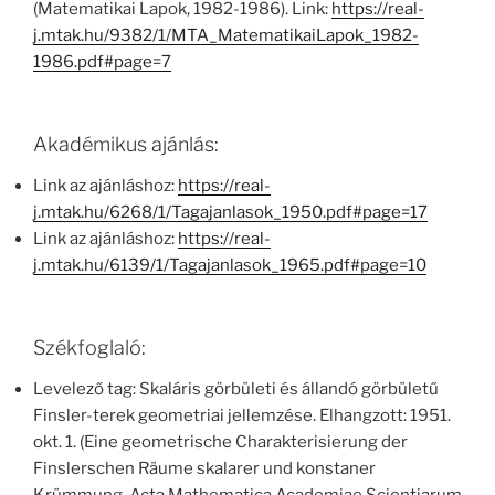
(Matematikai Lapok, 1982-1986). Link:
https://real-
j.mtak.hu/9382/1/MTA_MatematikaiLapok_1982-
1986.pdf#page=7
Akadémikus ajánlás:
Link az ajánláshoz:
https://real-
j.mtak.hu/6268/1/Tagajanlasok_1950.pdf#page=17
Link az ajánláshoz:
https://real-
j.mtak.hu/6139/1/Tagajanlasok_1965.pdf#page=10
Székfoglaló:
Levelező tag: Skaláris görbületi és állandó görbületű
Finsler-terek geometriai jellemzése. Elhangzott: 1951.
okt. 1. (Eine geometrische Charakterisierung der
Finslerschen Räume skalarer und konstaner