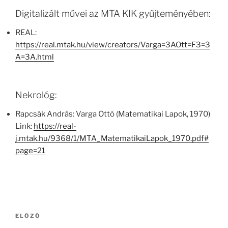
Digitalizált művei az MTA KIK gyűjteményében:
REAL:
https://real.mtak.hu/view/creators/Varga=3AOtt=F3=3
A=3A.html
Nekrológ:
Rapcsák András: Varga Ottó (Matematikai Lapok, 1970)
Link:
https://real-
j.mtak.hu/9368/1/MTA_MatematikaiLapok_1970.pdf#
page=21
Bejegyzés
Korábbi
ELŐZŐ
navigáció