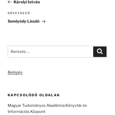
bejegyzés
Károlyi István
Következő
KÖVETKEZŐ
bejegyzés
Somlyódy László
Keresés
Keresé
a
következő
kifejezésre:
Belépés
KAPCSOLÓDÓ OLDALAK
Magyar Tudományos Akadémia Könyvtár és
Információs Központ