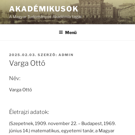
Tartalomhoz
AKADÉMIKUSOK
A Magyar Tudományos Akadémia tagjai
Menü
BEKÜLDVE:
2025.02.03.
SZERZŐ:
ADMIN
Varga Ottó
Név:
Varga Ottó
Életrajzi adatok:
(Szepetnek, 1909. november 22. – Budapest, 1969.
június 14.) matematikus, egyetemi tanár, a Magyar