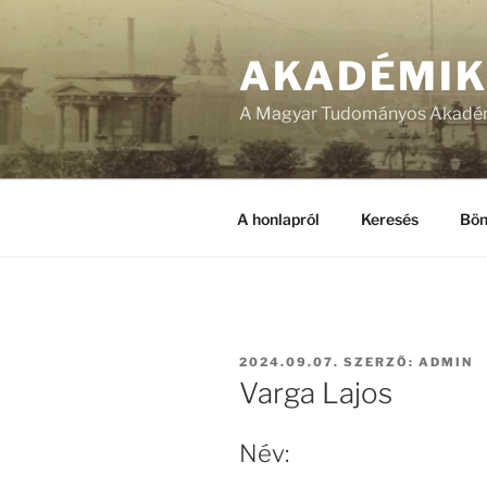
Tartalomhoz
AKADÉMI
A Magyar Tudományos Akadém
A honlapról
Keresés
Bön
BEKÜLDVE:
2024.09.07.
SZERZŐ:
ADMIN
Varga Lajos
Név: