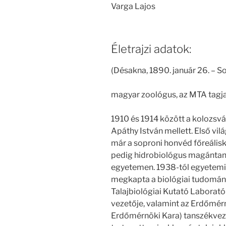
Varga Lajos
Életrajzi adatok:
(Désakna, 1890. január 26. – S
magyar zoológus, az MTA tagja
1910 és 1914 között a kolozs
Apáthy István mellett. Első vi
már a soproni honvéd főreálisk
pedig hidrobiológus magántaná
egyetemen. 1938-tól egyetemi 
megkapta a biológiai tudomán
Talajbiológiai Kutató Laborat
vezetője, valamint az Erdőmér
Erdőmérnöki Kara) tanszékvezet