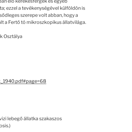
kban élő kerekesférgek és egyéb
ta; ezzel a tevékenységével külföldön is
Elsődleges szerepe volt abban, hogy a
lt a Fertő tó mikroszkopikus állatvilága.
k Osztálya
ok_1940.pdf#page=68
izi lebegő állatka szakaszos
sis.)