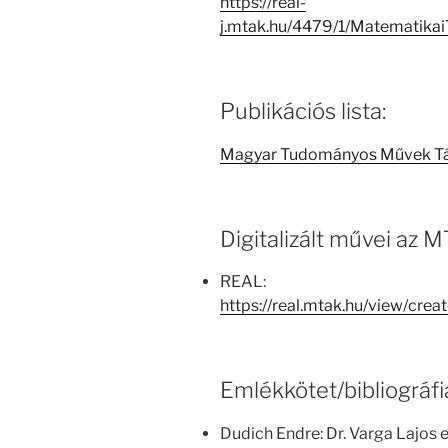
https://real-
j.mtak.hu/4479/1/Matematika
Publikációs lista:
Magyar Tudományos Művek T
Digitalizált művei az
REAL:
https://real.mtak.hu/view/c
Emlékkötet/bibliográfi
Dudich Endre: Dr. Varga Lajos