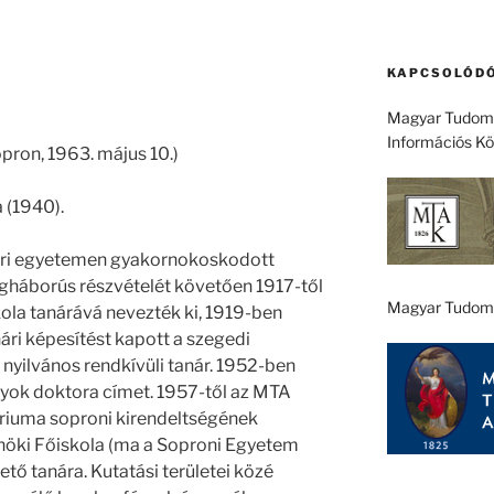
KAPCSOLÓDÓ
Magyar Tudomá
Információs K
opron, 1963. május 10.)
 (1940).
vári egyetemen gyakornokoskodott
lágháborús részvételét követően 1917-től
Magyar Tudom
ola tanárává nevezték ki, 1919-ben
ri képesítést kapott a szegedi
nyilvános rendkívüli tanár. 1952-ben
yok doktora címet. 1957-től az MTA
óriuma soproni kirendeltségének
nöki Főiskola (ma a Soproni Egyetem
ő tanára. Kutatási területei közé