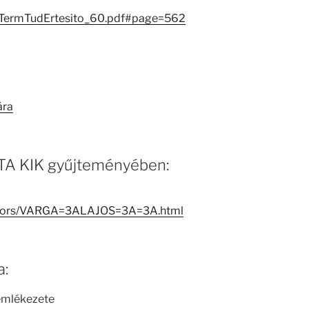
iTermTudErtesito_60.pdf#page=562
ára
 MTA KIK gyűjteményében:
reators/VARGA=3ALAJOS=3A=3A.html
a:
 emlékezete