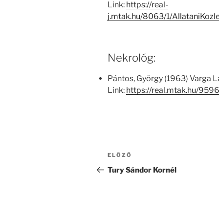
Link:
https://real-
j.mtak.hu/8063/1/AllataniKo
Nekrológ:
Pántos, György (1963) Varga 
Link:
https://real.mtak.hu/95
Bejegyzés
Korábbi
ELŐZŐ
navigáció
bejegyzés
Tury Sándor Kornél