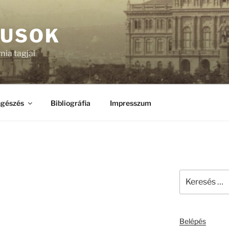
KUSOK
ia tagjai
gészés
Bibliográfia
Impresszum
Keresés
a
következő
kifejezésre:
Belépés