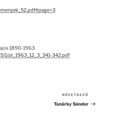
zlemenyek_52.pdf#page=3
Lajos 1890-1963
965/1/at_1963_12_3_341-342.pdf
KÖVETKEZŐ
Következő
bejegyzés
Tanárky Sándor