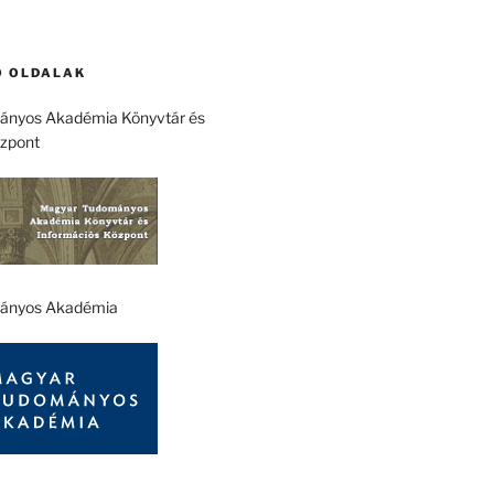
 OLDALAK
nyos Akadémia Könyvtár és
özpont
ányos Akadémia