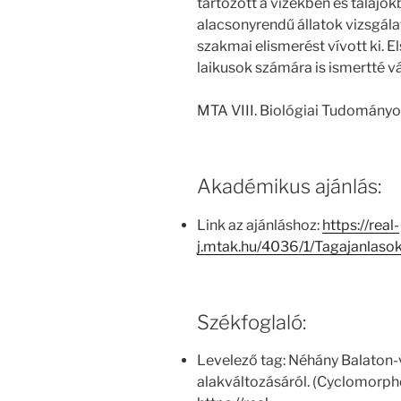
tartozott a vizekben és talajo
alacsonyrendű állatok vizsgála
szakmai elismerést vívott ki. 
laikusok számára is ismertté vá
MTA VIII. Biológiai Tudományo
Akadémikus ajánlás:
Link az ajánláshoz:
https://real-
j.mtak.hu/4036/1/Tagajanlas
Székfoglaló:
Levelező tag: Néhány Balaton-v
alakváltozásáról. (Cyclomorpho