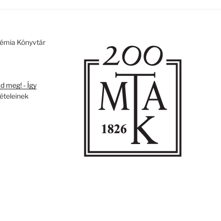
émia Könyvtár
 meg! - Így
tételeinek