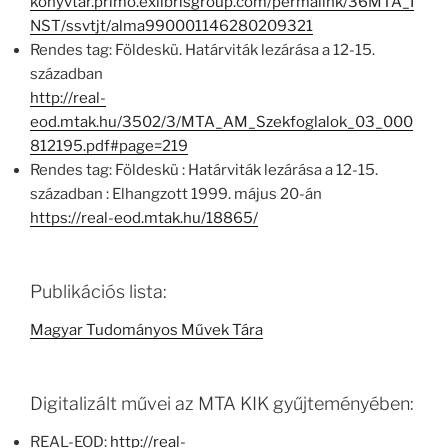
konyvtar.primo.exlibrisgroup.com/permalink/36MTA_I
NST/ssvtjt/alma990001146280209321
Rendes tag: Földeskü. Határviták lezárása a 12-15.
században
http://real-
eod.mtak.hu/3502/3/MTA_AM_Szekfoglalok_03_000
812195.pdf#page=219
Rendes tag: Földeskü : Határviták lezárása a 12-15.
században : Elhangzott 1999. május 20-án
https://real-eod.mtak.hu/18865/
Publikációs lista:
Magyar Tudományos Művek Tára
Digitalizált művei az MTA KIK gyűjteményében:
REAL-EOD:
http://real-