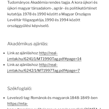
Tudományos Akadémia rendes tagja. A kora újkori és
újkori magyar társadalom-, agrár- és politikatörténet
kutatója. 1978 és 1990 között a Magyar Országos
Levéltár főigazgatója, 1990 és 1994 között
országgyűlési képviselő.
Akadémikus ajánlás:
Link az ajánláshoz:
http://real-
j.mtak.hu/6241/1/MT1990Tag.pdf#page=14
Link az ajánláshoz:
http://real-
j.mtak.hu/6242/1/MT1997Tag.pdf#page=7
Székfoglaló:
Levelező tag: Románok és magyarok 1848-1849-ben
https://mta-