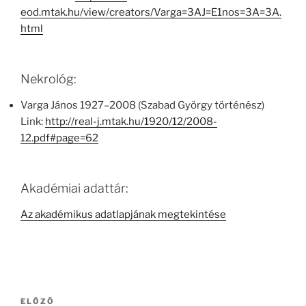
eod.mtak.hu/view/creators/Varga=3AJ=E1nos=3A=3A.
html
Nekrológ:
Varga János 1927–2008 (Szabad György történész)
Link:
http://real-j.mtak.hu/1920/12/2008-
12.pdf#page=62
Akadémiai adattár:
Az akadémikus adatlapjának megtekintése
Bejegyzés
Korábbi
ELŐZŐ