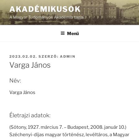
Tartalomhoz
AKADÉMIKUSOK
A Magyar Tudományos Akadémia tagjai
Menü
BEKÜLDVE:
2023.02.02.
SZERZŐ:
ADMIN
Varga János
Név:
Varga János
Életrajzi adatok:
(Sótony, 1927. március 7. – Budapest, 2008. január 10.)
Széchenyi-díjas magyar történész, levéltáros, a Magyar