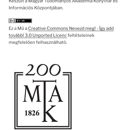
Készült a Magyar Tudományos Akadémia Könyvtár és
Információs Központjában.
Ez a Mű a
Creative Commons Nevezd meg! - Így add
tovább! 3.0 Unported Licenc
feltételeinek
megfelelően felhasználható.