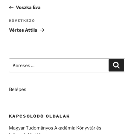
navigáció
bejegyzés
Voszka Éva
Következő
KÖVETKEZŐ
bejegyzés
Vértes Attila
Keresés
Keresé
a
következő
kifejezésre:
Belépés
KAPCSOLÓDÓ OLDALAK
Magyar Tudományos Akadémia Könyvtár és