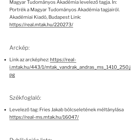
Magyar Tudományos Akadémia levelező tagja. In:
Portrék a Magyar Tudományos Akadémia tagjairól.
Akadémiai Kiadó, Budapest Link:
https://real.mtak.hu/220273/
Arckép:
Link az arcképhez:
https://real-
i.mtak.hu/443/1/mtak_vandrak_andras_ms_1410_250.j
pg
Székfoglaló:
Levelező tag: Fries Jakab bölcseletének méltánylása
https://real-ms.mtak.hu/16047/