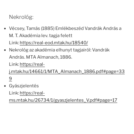
Nekrológ:
Vécsey, Tamás (1885) Emlékbeszéd Vandrák András a
M. T. Akadémia lev. tagja felett
Link:
https://real-eod.mtak.hu/18540/
Nekrológ az akadémia elhunyt tagjairól: Vandrák
András. MTA Almanach, 1886.
Link:
https://real-
j.mtak.hu/14661/1/MTA_Almanach_1886.pdf#page=33
9
Gyászjelentés
Link:
https://real-
ms.mtak.hu/26734/1/gyaszjelentes_V.pdf#page=17