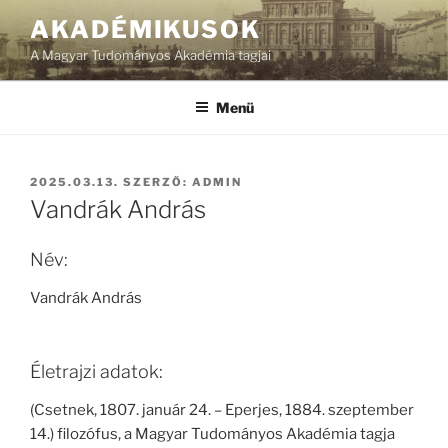
Tartalomhoz
AKADÉMIKUSOK
A Magyar Tudományos Akadémia tagjai
Menü
BEKÜLDVE:
2025.03.13.
SZERZŐ:
ADMIN
Vandrák András
Név:
Vandrák András
Életrajzi adatok:
(Csetnek, 1807. január 24. – Eperjes, 1884. szeptember
14.) filozófus, a Magyar Tudományos Akadémia tagja