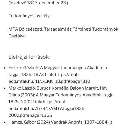
(levelező 1847. december 23.)
Tudományos osztály:
MTA Bölcsészeti, Társadalmi és Történeti Tudományok
Osztálya
Életrajzi források:
Fekete Gézáné: A Magyar Tudományos Akadémia
tagjai, 1825–1973 Link:
https://real-
eod.mtak.hu/41/1/EKK_18.pdf#page=310
Markó László, Burucs Kornélia, Balogh Margit, Hay
Diána (2003): A Magyar Tudományos Akadémia tagjai
1825–2002 Link:
https://real-
eod.mtak.hu/7573/1/AMTATagjai1825-
2002.pdf#page=1366
Hamza, Gábor (2024) Vandrák András (1807–1884), a