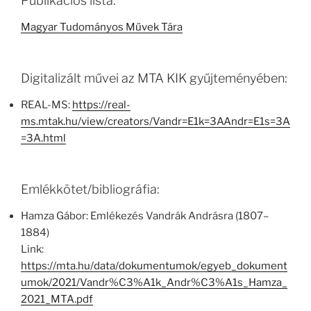
Publikációs lista:
Magyar Tudományos Művek Tára
Digitalizált művei az MTA KIK gyűjteményében:
REAL-MS:
https://real-
ms.mtak.hu/view/creators/Vandr=E1k=3AAndr=E1s=3A
=3A.html
Emlékkötet/bibliográfia:
Hamza Gábor: Emlékezés Vandrák Andrásra (1807–
1884)
Link:
https://mta.hu/data/dokumentumok/egyeb_dokument
umok/2021/Vandr%C3%A1k_Andr%C3%A1s_Hamza_
2021_MTA.pdf