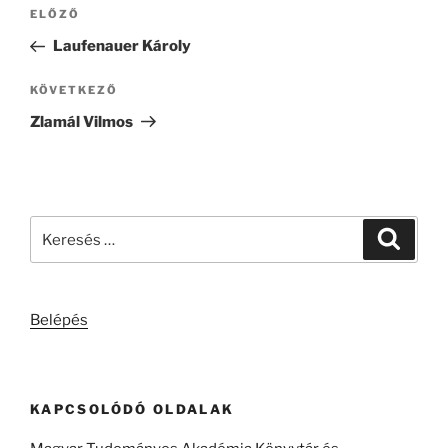
Bejegyzés
Korábbi
ELŐZŐ
navigáció
bejegyzés
Laufenauer Károly
Következő
KÖVETKEZŐ
bejegyzés
Zlamál Vilmos
Keresés
Keresé
a
következő
kifejezésre:
Belépés
KAPCSOLÓDÓ OLDALAK