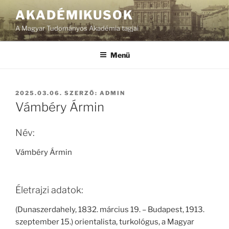
Tartalomhoz
AKADÉMIKUSOK
A Magyar Tudományos Akadémia tagjai
Menü
BEKÜLDVE:
2025.03.06.
SZERZŐ:
ADMIN
Vámbéry Ármin
Név:
Vámbéry Ármin
Életrajzi adatok:
(Dunaszerdahely, 1832. március 19. – Budapest, 1913.
szeptember 15.) orientalista, turkológus, a Magyar