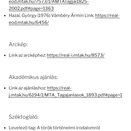
eod.mtak.hu/7573/1/AMTATagjai1825-
2002.pdf#page=1363
Hazai, György (1976) Vámbéry Ármin Link:
https://real-
eod.mtak.hu/6456/
Arckép:
Link az arcképhez:
https://real-i.mtak.hu/8573/
Akadémikus ajánlás:
Link az ajánláshoz:
https://real-
j.mtak.hu/6194/1/MTA_Tagajanlasok_1893.pdf#page=1
Székfoglaló:
Levelező tag: A török történelmi irodalomról