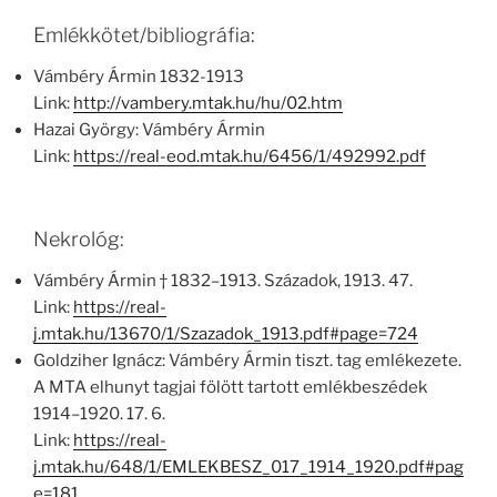
Emlékkötet/bibliográfia:
Vámbéry Ármin 1832-1913
Link:
http://vambery.mtak.hu/hu/02.htm
Hazai György: Vámbéry Ármin
Link:
https://real-eod.mtak.hu/6456/1/492992.pdf
Nekrológ:
Vámbéry Ármin † 1832–1913. Századok, 1913. 47.
Link:
https://real-
j.mtak.hu/13670/1/Szazadok_1913.pdf#page=724
Goldziher Ignácz: Vámbéry Ármin tiszt. tag emlékezete.
A MTA elhunyt tagjai fölött tartott emlékbeszédek
1914–1920. 17. 6.
Link:
https://real-
j.mtak.hu/648/1/EMLEKBESZ_017_1914_1920.pdf#pag
e=181