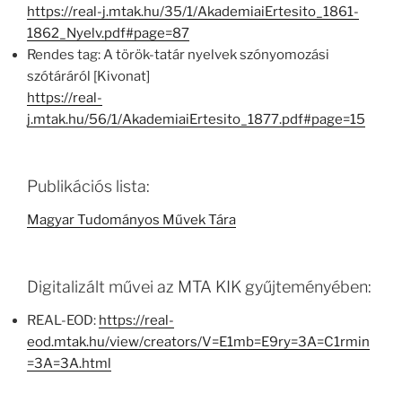
https://real-j.mtak.hu/35/1/AkademiaiErtesito_1861-
1862_Nyelv.pdf#page=87
Rendes tag: A török-tatár nyelvek szónyomozási
szótáráról [Kivonat]
https://real-
j.mtak.hu/56/1/AkademiaiErtesito_1877.pdf#page=15
Publikációs lista:
Magyar Tudományos Művek Tára
Digitalizált művei az MTA KIK gyűjteményében:
REAL-EOD:
https://real-
eod.mtak.hu/view/creators/V=E1mb=E9ry=3A=C1rmin
=3A=3A.html