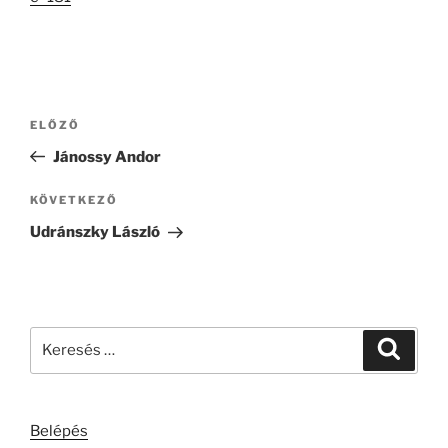
Bejegyzés
Korábbi
ELŐZŐ
navigáció
bejegyzés
Jánossy Andor
Következő
KÖVETKEZŐ
bejegyzés
Udránszky László
Keresés
Keresé
a
következő
kifejezésre:
Belépés