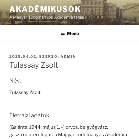
Tartalomhoz
AKADÉMIKUSOK
A Magyar Tudományos Akadémia tagjai
Menü
BEKÜLDVE:
2025.04.02.
SZERZŐ:
ADMIN
Tulassay Zsolt
Név:
Tulassay Zsolt
Életrajzi adatok:
(Galánta, 1944. május 1. –) orvos, belgyógyász,
gasztroenterológus, a Magyar Tudományos Akadémia