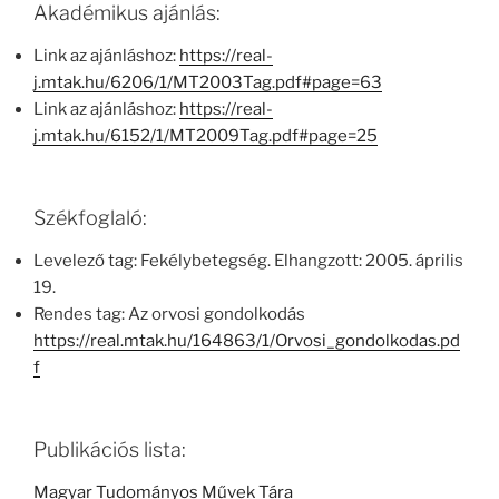
Akadémikus ajánlás:
Link az ajánláshoz:
https://real-
j.mtak.hu/6206/1/MT2003Tag.pdf#page=63
Link az ajánláshoz:
https://real-
j.mtak.hu/6152/1/MT2009Tag.pdf#page=25
Székfoglaló:
Levelező tag: Fekélybetegség. Elhangzott: 2005. április
19.
Rendes tag: Az orvosi gondolkodás
https://real.mtak.hu/164863/1/Orvosi_gondolkodas.pd
f
Publikációs lista:
Magyar Tudományos Művek Tára