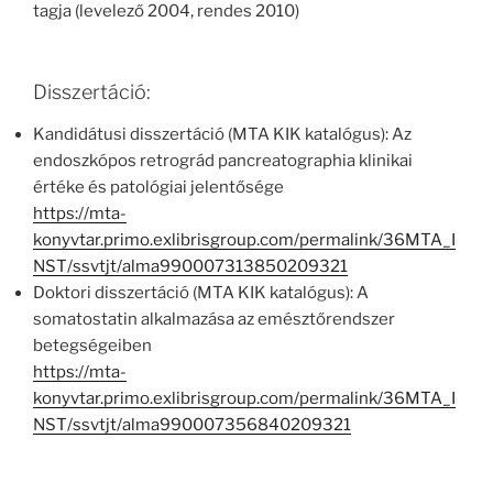
tagja (levelező 2004, rendes 2010)
Disszertáció:
Kandidátusi disszertáció (MTA KIK katalógus): Az
endoszkópos retrográd pancreatographia klinikai
értéke és patológiai jelentősége
https://mta-
konyvtar.primo.exlibrisgroup.com/permalink/36MTA_I
NST/ssvtjt/alma990007313850209321
Doktori disszertáció (MTA KIK katalógus): A
somatostatin alkalmazása az emésztőrendszer
betegségeiben
https://mta-
konyvtar.primo.exlibrisgroup.com/permalink/36MTA_I
NST/ssvtjt/alma990007356840209321