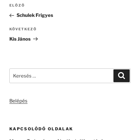
Bejegyzés
Korábbi
ELŐZŐ
navigáció
bejegyzés
Schulek Frigyes
Következő
KÖVETKEZŐ
bejegyzés
Kis János
Keresés
Keresé
a
következő
kifejezésre:
Belépés
KAPCSOLÓDÓ OLDALAK