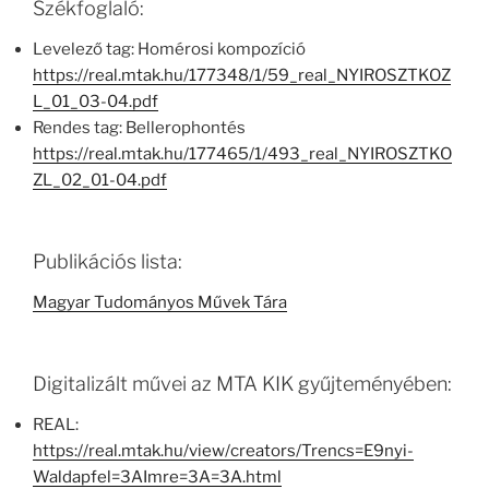
Székfoglaló:
Levelező tag: Homérosi kompozíció
https://real.mtak.hu/177348/1/59_real_NYIROSZTKOZ
L_01_03-04.pdf
Rendes tag: Bellerophontés
https://real.mtak.hu/177465/1/493_real_NYIROSZTKO
ZL_02_01-04.pdf
Publikációs lista:
Magyar Tudományos Művek Tára
Digitalizált művei az MTA KIK gyűjteményében:
REAL:
https://real.mtak.hu/view/creators/Trencs=E9nyi-
Waldapfel=3AImre=3A=3A.html