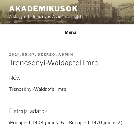
Tartalomhoz
AKADÉMIKUSOK
A Magyar Tudományos Akadémia tagjai
Menü
BEKÜLDVE:
2024.09.07.
SZERZŐ:
ADMIN
Trencsényi-Waldapfel Imre
Név:
Trencsényi-Waldapfel Imre
Életrajzi adatok:
(Budapest, 1908. június 16. – Budapest, 1970. június 2.)