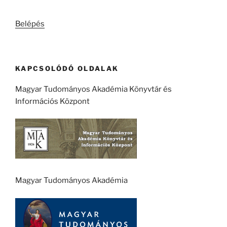
következő
kifejezésre:
Belépés
KAPCSOLÓDÓ OLDALAK
Magyar Tudományos Akadémia Könyvtár és
Információs Központ
Magyar Tudományos Akadémia