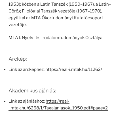
1953); közben a Latin Tanszék (1950–1967), a Latin–
Görög Filológiai Tanszék vezetője (1967–1970),
egyúttal az MTA Ókortudományi Kutatócsoport
vezetője.
MTA I. Nyelv- és Irodalomtudományok Osztálya
Arckép:
Link az arcképhez:
https://real-i.mtak.hu/11262/
Akadémikus ajánlás:
Link az ajánláshoz:
https://real-
j.mtak.hu/6268/1/Tagajanlasok_1950.pdf#page=2