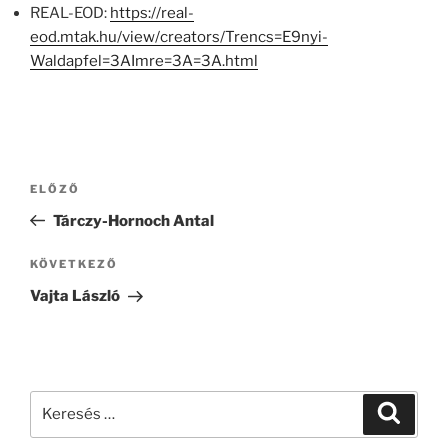
REAL-EOD:
https://real-
eod.mtak.hu/view/creators/Trencs=E9nyi-
Waldapfel=3AImre=3A=3A.html
Bejegyzés
Korábbi
ELŐZŐ
navigáció
bejegyzés
Tárczy-Hornoch Antal
Következő
KÖVETKEZŐ
bejegyzés
Vajta László
Keresés
Keresé
a