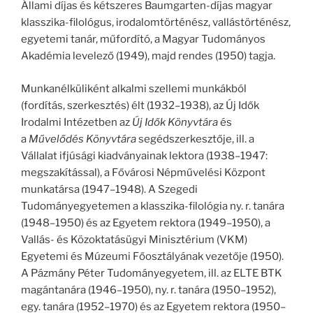
Állami díjas és kétszeres Baumgarten-díjas magyar
klasszika-filológus, irodalomtörténész, vallástörténész,
egyetemi tanár, műfordító, a Magyar Tudományos
Akadémia levelező (1949), majd rendes (1950) tagja.
Munkanélküliként alkalmi szellemi munkákból
(fordítás, szerkesztés) élt (1932–1938), az Új Idők
Irodalmi Intézetben az
Új Idők Könyvtára
és
a
Művelődés Könyvtára
segédszerkesztője, ill. a
Vállalat ifjúsági kiadványainak lektora (1938–1947:
megszakítással), a Fővárosi Népművelési Központ
munkatársa (1947–1948). A Szegedi
Tudományegyetemen a klasszika-filológia ny. r. tanára
(1948–1950) és az Egyetem rektora (1949–1950), a
Vallás- és Közoktatásügyi Minisztérium (VKM)
Egyetemi és Múzeumi Főosztályának vezetője (1950).
A Pázmány Péter Tudományegyetem, ill. az ELTE BTK
magántanára (1946–1950), ny. r. tanára (1950–1952),
egy. tanára (1952–1970) és az Egyetem rektora (1950–